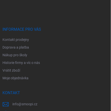
Z
á
p
a
t
í
INFORMACE PRO VÁS
Kontakt prodejny
Doprava a platba
Nákup pro školy
Historie firmy a víc o nás
Vrátit zboží
Moje objednávka
KONTAKT
info
@
smoopi.cz