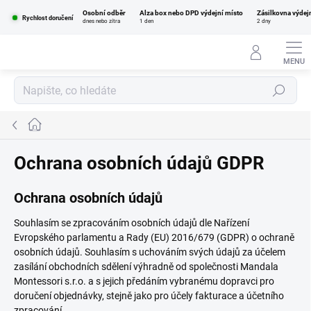
Přejít
Osobní odběr
Alza box nebo DPD výdejní místo
Zásilkovna výdej
na
Rychlost doručení
dnes nebo zítra
1 den
2 dny
obsah
Hledat
Domů
Ochrana osobních údajů GDPR
Ochrana osobních údajů
Souhlasím se zpracováním osobních údajů dle Nařízení
Evropského parlamentu a Rady (EU) 2016/679 (GDPR) o ochraně
osobních údajů. Souhlasím s uchováním svých údajů za účelem
zasílání obchodních sdělení výhradně od společnosti Mandala
Montessori s.r.o. a s jejich předáním vybranému dopravci pro
doručení objednávky, stejně jako pro účely fakturace a účetního
zpracování.