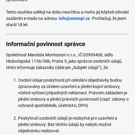
Tento souhlas uděluji na dobu neurčitou a mohu jej kdykoli odvolat
zasláním e-mailu na adresu:
info@smoopi.cz
. Prohlašuji, že jsem
starší 18 let.
Informační povinnost správce
Společnost Mandala Montessori s.r.o., IČ:03999408, sídlo
Hlubočepská 1156/38b, Praha 5, jako správce osobních údajů,
tímto informuje zákazníky (dále jen „Subjekt údajů“), že:
Osobní údaje poskytnuté při odeslání objednávky budou
zpracovány za účelem uzavření a plnění kupní smlouvy,
včetně vyřízení případných reklamací. Právním základem je
plnění smlouvy a plnění právních povinností (např. zákony o
ochraně spotřebitele, účetnictví, DPH).
Poskytnutí osobních údajů je nezbytné pro uzavření a
plnění smlouvy. Bez těchto údajů by nebylo možné
objednávku realizovat.