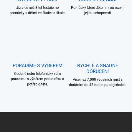
v
k
Již více než 8 let testujeme
Pomůcky, které dětem hrou rozvíjí
y
pomůcky s dětmi ve školce a škole.
jejich schopnosti
v
ý
p
i
s
u
PORADÍME S VÝBĚREM
RYCHLÉ A SNADNÉ
DORUČENÍ
Osobně nebo telefonicky vám
poradíme s výběrem podle věku a
Více než 7.000 výdejních míst s
potřeb dítěte.
dodáním do 48 hodin po objednání.
Z
á
p