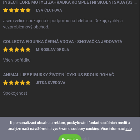
INSECT LORE MOTÝLÍ ZAHRÁDKA KOMPLETNÍ ŠKOLNÍ SADA (33 HOUSENEK)
EVA ČECHOVÁ
Jsem velice spokojená s podporou na telefonu. Děkuji, rychlý a
vezproblémový obchod.
COLLECTA FIGURKA ČERNÁ VDOVA - SNOVAČKA JEDOVATÁ
MIROSLAV DRDLA
Vše v pořádku
ANIMAL LIFE FIGURKY ŽIVOTNÍ CYKLUS BROUK ROHÁČ
JITKA ŠVÉDOVÁ
Spokojenost
K personalizaci obsahu a reklam, poskytování funkcí sociálních médií a
analýze naší návštěvnosti využíváme soubory cookies. Více informací
zde
.
Copyright 2026
Smoopi
. Všechna práva vyhrazena.
Vytvořil Shoptet
Rozumím