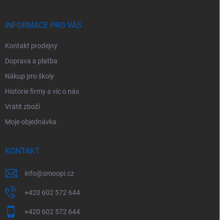
a
t
í
INFORMACE PRO VÁS
Kontakt prodejny
Doprava a platba
Nákup pro školy
Historie firmy a víc o nás
Vrátit zboží
Moje objednávka
KONTAKT
info
@
smoopi.cz
+420 602 572 644
+420 602 572 644