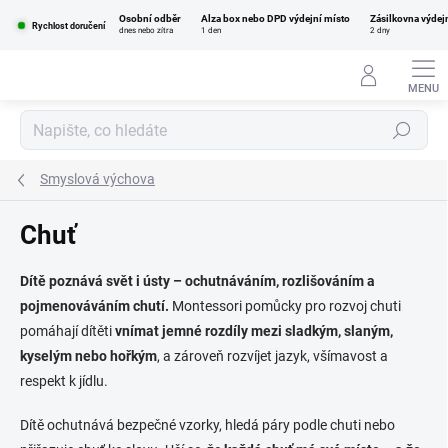
Přejít
Osobní odběr
Alza box nebo DPD výdejní místo
Zásilkovna výdej
na
Rychlost doručení
dnes nebo zítra
1 den
2 dny
obsah
Hledat
Smyslová výchova
Chuť
Dítě poznává svět i ústy – ochutnáváním, rozlišováním a
pojmenováváním chutí.
Montessori pomůcky pro rozvoj chuti
pomáhají dítěti
vnímat jemné rozdíly mezi sladkým, slaným,
kyselým nebo hořkým
, a zároveň rozvíjet jazyk, všímavost a
respekt k jídlu.
Dítě ochutnává bezpečné vzorky, hledá páry podle chuti nebo