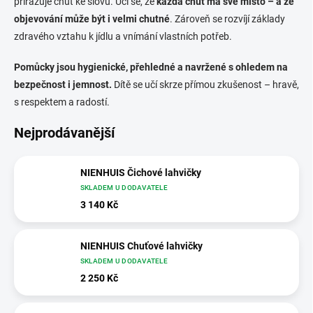
přiřazuje chuť ke slovu. Učí se, že
každá chuť má své místo – a že
objevování může být i velmi chutné
. Zároveň se rozvíjí základy
zdravého vztahu k jídlu a vnímání vlastních potřeb.
Pomůcky jsou hygienické, přehledné a navržené s ohledem na
bezpečnost i jemnost.
Dítě se učí skrze přímou zkušenost – hravě,
s respektem a radostí.
Nejprodávanější
NIENHUIS Čichové lahvičky
SKLADEM U DODAVATELE
3 140 Kč
NIENHUIS Chuťové lahvičky
SKLADEM U DODAVATELE
2 250 Kč