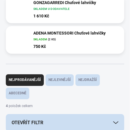
GONZAGARREDI Chuťové lahvičky
SKLADEM U DODAVATELE
1 610 Kč
ADENA MONTESSORI Chuťové lahvičky
SKLADEM
(2 KS)
750 Kč
Ř
a
NEJPRODÁVANĚJŠÍ
NEJLEVNĚJŠÍ
NEJDRAŽŠÍ
z
e
ABECEDNĚ
n
í
4
položek celkem
p
r
OTEVŘÍT FILTR
o