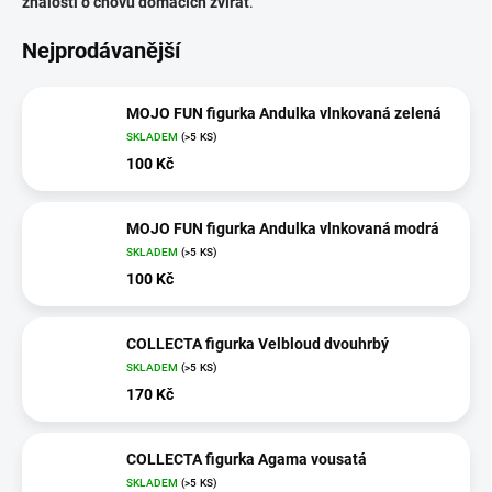
znalosti o chovu domácích zvířat
.
Nejprodávanější
MOJO FUN figurka Andulka vlnkovaná zelená
SKLADEM
(>5 KS)
100 Kč
MOJO FUN figurka Andulka vlnkovaná modrá
SKLADEM
(>5 KS)
100 Kč
COLLECTA figurka Velbloud dvouhrbý
SKLADEM
(>5 KS)
170 Kč
COLLECTA figurka Agama vousatá
SKLADEM
(>5 KS)