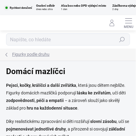
Přejít
Osobní odběr
Alza box nebo DPD výdejní místo
Zásilkovna výdej
na
Rychlost doručení
dnes nebo zítra
1 den
2 dny
obsah
Hledat
Figurky podle druhu
Domácí mazlíčci
Pejsci, kočky, králíčci a další zvířátka
, která jsou dětem nejblíže.
Figurky domácích mazlíčků podporují
lásku ke zvířatům
, učí děti
zodpovědnosti, péči a empatii
– a zároveň slouží jako skvělý
základ pro
hru na každodenní situace
.
Díky realistickému zpracování si děti rozšiřují
slovní zásobu
, učí se
pojmenovávat jednotlivé druhy
, a přirozeně si osvojují
základní