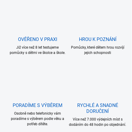
o
í
p
v
r
á
v
n
k
í
y
v
OVĚŘENO V PRAXI
HROU K POZNÁNÍ
ý
p
Již více než 8 let testujeme
Pomůcky, které dětem hrou rozvíjí
i
pomůcky s dětmi ve školce a škole.
jejich schopnosti
s
u
PORADÍME S VÝBĚREM
RYCHLÉ A SNADNÉ
DORUČENÍ
Osobně nebo telefonicky vám
poradíme s výběrem podle věku a
Více než 7.000 výdejních míst s
potřeb dítěte.
dodáním do 48 hodin po objednání.