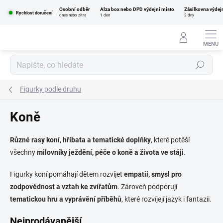
Přejít
Osobní odběr
Alza box nebo DPD výdejní místo
Zásilkovna výdej
na
Rychlost doručení
dnes nebo zítra
1 den
2 dny
obsah
Hledat
Figurky podle druhu
Koně
Různé rasy koní, hříbata a tematické doplňky
, které potěší
všechny
milovníky ježdění, péče o koně a života ve stáji
.
Figurky koní pomáhají dětem rozvíjet
empatii, smysl pro
zodpovědnost a vztah ke zvířatům
. Zároveň podporují
tematickou hru a vyprávění příběhů
, které rozvíjejí jazyk i fantazii.
Nejprodávanější