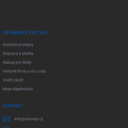
Z
á
p
a
t
í
INFORMACE PRO VÁS
Kontakt prodejny
Doprava a platba
Nákup pro školy
Historie firmy a víc o nás
Vrátit zboží
Moje objednávka
KONTAKT
info
@
smoopi.cz