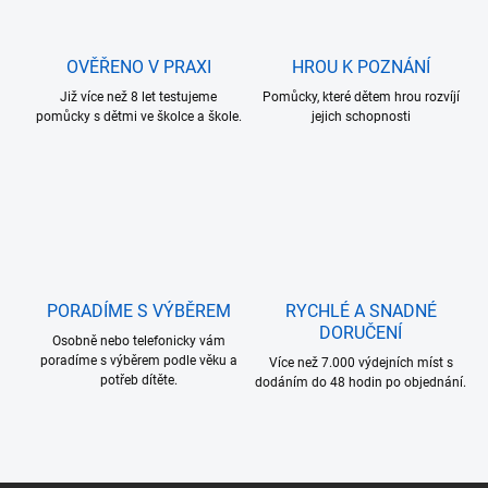
n
k
í
y
v
OVĚŘENO V PRAXI
HROU K POZNÁNÍ
ý
p
Již více než 8 let testujeme
Pomůcky, které dětem hrou rozvíjí
i
pomůcky s dětmi ve školce a škole.
jejich schopnosti
s
u
PORADÍME S VÝBĚREM
RYCHLÉ A SNADNÉ
DORUČENÍ
Osobně nebo telefonicky vám
poradíme s výběrem podle věku a
Více než 7.000 výdejních míst s
potřeb dítěte.
dodáním do 48 hodin po objednání.