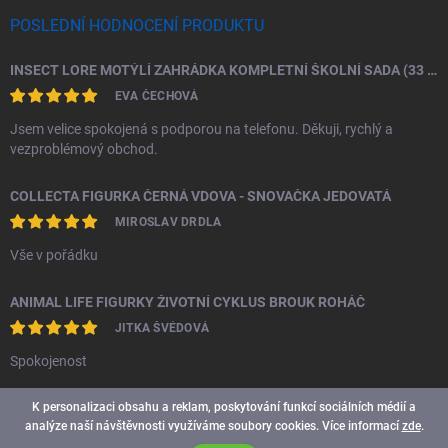
POSLEDNÍ HODNOCENÍ PRODUKTU
INSECT LORE MOTÝLÍ ZAHRÁDKA KOMPLETNÍ ŠKOLNÍ SADA (33 HOUSENEK)
EVA ČECHOVÁ
Jsem velice spokojená s podporou na telefonu. Děkuji, rychlý a
vezproblémový obchod.
COLLECTA FIGURKA ČERNÁ VDOVA - SNOVAČKA JEDOVATÁ
MIROSLAV DRDLA
Vše v pořádku
ANIMAL LIFE FIGURKY ŽIVOTNÍ CYKLUS BROUK ROHÁČ
JITKA ŠVÉDOVÁ
Spokojenost
K personalizaci obsahu a reklam, poskytování funkcí sociálních médií a
analýze naší návštěvnosti využíváme soubory cookies. Více informací
zde
.