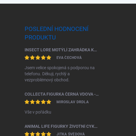
POSLEDNÍ HODNOCENÍ
PRODUKTU
INSECT LORE MOTÝLÍ ZAHRÁDKA KOMPLETNÍ ŠKOLNÍ SADA (33 HOUSENEK)
EVA ČECHOVÁ
Jsem velice spokojená s podporou na
telefonu. Děkuji, rychlý a
vezproblémový obchod.
COLLECTA FIGURKA ČERNÁ VDOVA - SNOVAČKA JEDOVATÁ
MIROSLAV DRDLA
Vše v pořádku
ANIMAL LIFE FIGURKY ŽIVOTNÍ CYKLUS BROUK ROHÁČ
JITKA ŠVÉDOVÁ