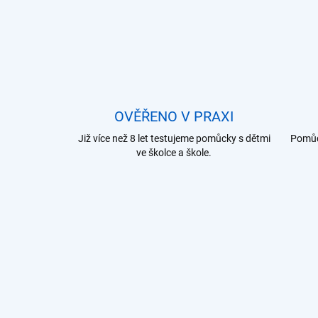
OVĚŘENO V PRAXI
Již více než 8 let testujeme pomůcky s dětmi
Pomůck
ve školce a škole.