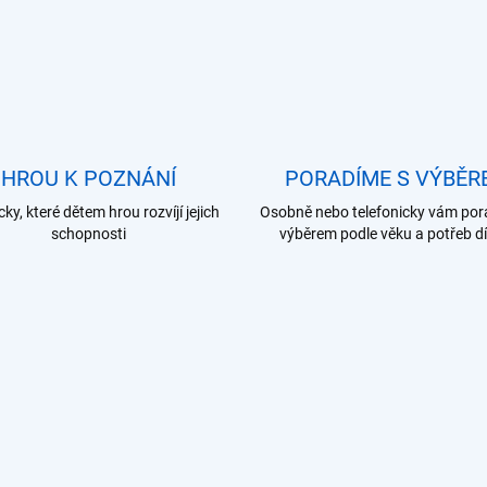
c
í
p
r
v
k
y
v
ý
HROU K POZNÁNÍ
PORADÍME S VÝBĚR
p
i
y, které dětem hrou rozvíjí jejich
Osobně nebo telefonicky vám por
s
schopnosti
výběrem podle věku a potřeb dí
u