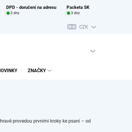
DPD - doručení na adresu
Packeta SK
2 dny
3 dny
CZK
PRÁZDNÝ KOŠÍK
NÁKUPNÍ
KOŠÍK
NOVINKY
ZNAČKY
 hravě provedou prvními kroky ke psaní – od