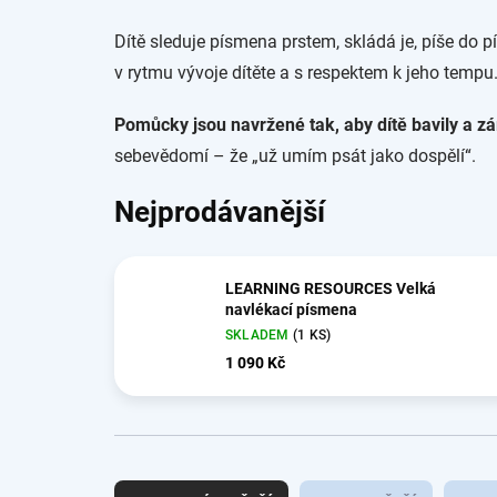
Dítě sleduje písmena prstem, skládá je, píše do 
v rytmu vývoje dítěte a s respektem k jeho tempu
Pomůcky jsou navržené tak, aby dítě bavily a zá
sebevědomí – že „už umím psát jako dospělí“.
Nejprodávanější
LEARNING RESOURCES Velká
navlékací písmena
SKLADEM
(1 KS)
1 090 Kč
Ř
a