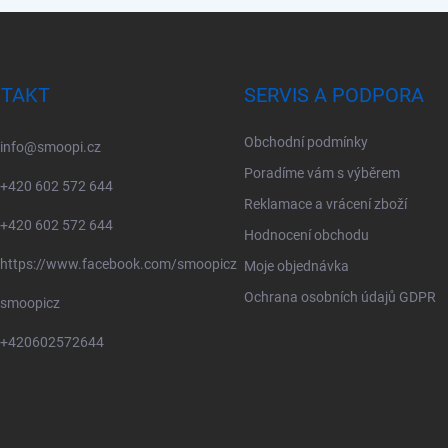
TAKT
SERVIS A PODPORA
Obchodní podmínky
info
@
smoopi.cz
Poradíme vám s výběrem
+420 602 572 644
Reklamace a vrácení zboží
+420 602 572 644
Hodnocení obchodu
https://www.facebook.com/smoopicz
Moje objednávka
Ochrana osobních údajů GDPR
smoopicz
+420602572644