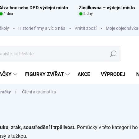
Alza box nebo DPD výdejní místo
Zásilkovna – výdejní místo
1 den
2 dny
školy
Historie firmy a víc o nás
Vrátit zboží
Moje objednávka
Hledat
RAČKY
FIGURKY ZVÍŘAT
AKCE
VÝPRODEJ
hračky
Čtení a gramatika
uku, zrak, soustředění i trpělivost.
Pomůcky v této kategorii ho
sy s tužkou.