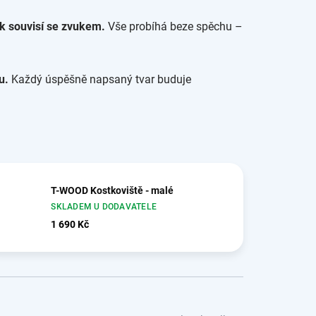
ak souvisí se zvukem.
Vše probíhá beze spěchu –
u.
Každý úspěšně napsaný tvar buduje
T-WOOD Kostkoviště - malé
SKLADEM U DODAVATELE
1 690 Kč