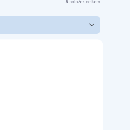
5
položek celkem
TW109