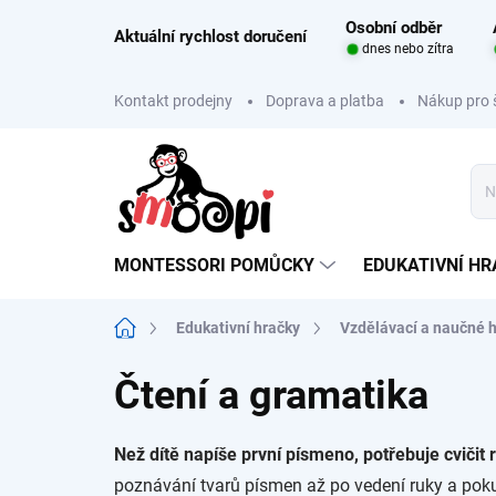
Přejít
Osobní odběr
na
Aktuální rychlost doručení
dnes nebo zítra
obsah
Kontakt prodejny
Doprava a platba
Nákup pro 
MONTESSORI POMŮCKY
EDUKATIVNÍ H
Domů
Edukativní hračky
Vzdělávací a naučné 
Čtení a gramatika
Než dítě napíše první písmeno, potřebuje cvičit r
poznávání tvarů písmen až po vedení ruky a poku