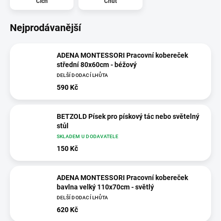
Čich
Chuť
Nejprodávanější
ADENA MONTESSORI Pracovní kobereček
střední 80x60cm - béžový
DELŠÍ DODACÍ LHŮTA
590 Kč
BETZOLD Písek pro pískový tác nebo světelný
stůl
SKLADEM U DODAVATELE
150 Kč
ADENA MONTESSORI Pracovní kobereček
bavlna velký 110x70cm - světlý
DELŠÍ DODACÍ LHŮTA
620 Kč