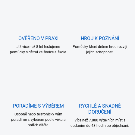
o
í
p
v
r
á
v
n
k
í
y
v
OVĚŘENO V PRAXI
HROU K POZNÁNÍ
ý
p
Již více než 8 let testujeme
Pomůcky, které dětem hrou rozvíjí
i
pomůcky s dětmi ve školce a škole.
jejich schopnosti
s
u
PORADÍME S VÝBĚREM
RYCHLÉ A SNADNÉ
DORUČENÍ
Osobně nebo telefonicky vám
poradíme s výběrem podle věku a
Více než 7.000 výdejních míst s
potřeb dítěte.
dodáním do 48 hodin po objednání.