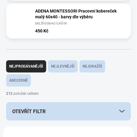
ADENA MONTESSORI Pracovní kobereček
malý 60x40 - barvy dle výběru
DELŠÍ DODACÍ LHŮTA
450 Kč
Ř
a
NEJPRODÁVANĚJŠÍ
NEJLEVNĚJŠÍ
NEJDRAŽŠÍ
z
e
ABECEDNĚ
n
í
212
položek celkem
p
r
OTEVŘÍT FILTR
o
d
u
V
k
ý