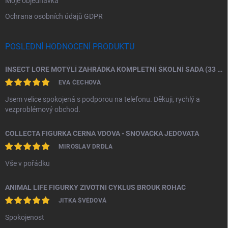
Moje objednávka
Ochrana osobních údajů GDPR
POSLEDNÍ HODNOCENÍ PRODUKTU
INSECT LORE MOTÝLÍ ZAHRÁDKA KOMPLETNÍ ŠKOLNÍ SADA (33 HOUSENEK)
EVA ČECHOVÁ
Jsem velice spokojená s podporou na telefonu. Děkuji, rychlý a
vezproblémový obchod.
COLLECTA FIGURKA ČERNÁ VDOVA - SNOVAČKA JEDOVATÁ
MIROSLAV DRDLA
Vše v pořádku
ANIMAL LIFE FIGURKY ŽIVOTNÍ CYKLUS BROUK ROHÁČ
JITKA ŠVÉDOVÁ
Spokojenost