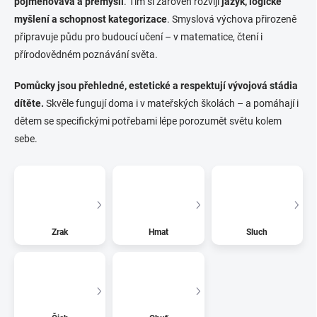
pojmenovává a přemýšlí
. Tím si zároveň rozvíjí
jazyk, logické
myšlení a schopnost kategorizace
. Smyslová výchova přirozeně
připravuje půdu pro budoucí učení – v matematice, čtení i
přírodovědném poznávání světa.
Pomůcky jsou přehledné, estetické a respektují vývojová stádia
dítěte.
Skvěle fungují doma i v mateřských školách – a pomáhají i
dětem se specifickými potřebami lépe porozumět světu kolem
sebe.
Zrak
Hmat
Sluch