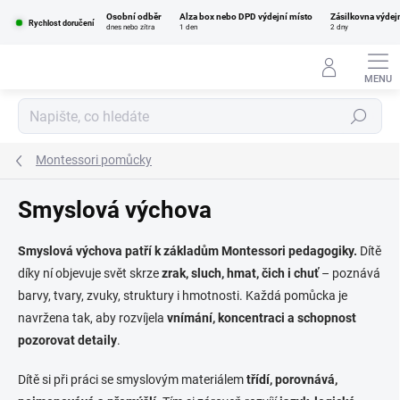
Přejít
Osobní odběr
Alza box nebo DPD výdejní místo
Zásilkovna výdej
na
Rychlost doručení
dnes nebo zítra
1 den
2 dny
obsah
Hledat
Montessori pomůcky
Smyslová výchova
Smyslová výchova patří k základům Montessori pedagogiky.
Dítě
díky ní objevuje svět skrze
zrak, sluch, hmat, čich i chuť
– poznává
barvy, tvary, zvuky, struktury i hmotnosti. Každá pomůcka je
navržena tak, aby rozvíjela
vnímání, koncentraci a schopnost
pozorovat detaily
.
Dítě si při práci se smyslovým materiálem
třídí, porovnává,