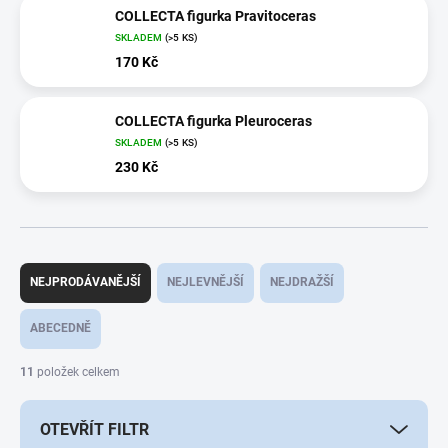
COLLECTA figurka Pravitoceras
SKLADEM
(>5 KS)
170 Kč
COLLECTA figurka Pleuroceras
SKLADEM
(>5 KS)
230 Kč
Ř
a
NEJPRODÁVANĚJŠÍ
NEJLEVNĚJŠÍ
NEJDRAŽŠÍ
z
e
ABECEDNĚ
n
í
11
položek celkem
p
r
OTEVŘÍT FILTR
o