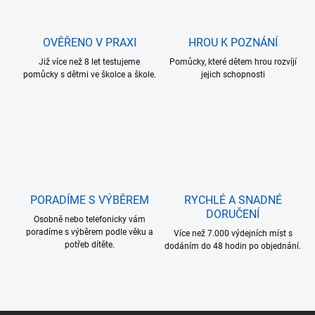
í
p
r
OVĚŘENO V PRAXI
HROU K POZNÁNÍ
v
k
Již více než 8 let testujeme
Pomůcky, které dětem hrou rozvíjí
y
pomůcky s dětmi ve školce a škole.
jejich schopnosti
v
ý
p
i
s
u
PORADÍME S VÝBĚREM
RYCHLÉ A SNADNÉ
DORUČENÍ
Osobně nebo telefonicky vám
poradíme s výběrem podle věku a
Více než 7.000 výdejních míst s
potřeb dítěte.
dodáním do 48 hodin po objednání.