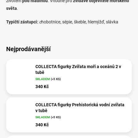
životem
pod hladinou
. Vhodné pro
zvídavé objevitele mořského
světa
.
Typičtí zástupci:
c
hobotnice, sépie, škeble, hlemýžď, slávka
Nejprodávanější
COLLECTA figurky Zvířata moří a oceánů 2 v
tubě
SKLADEM
(>5 KS)
340 Kč
COLLECTA figurky Prehistorická vodní zvířata
v tubě
SKLADEM
(>5 KS)
340 Kč