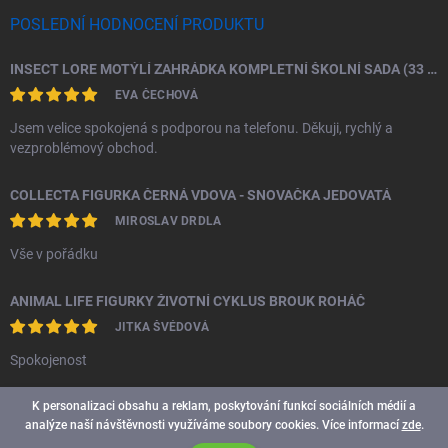
POSLEDNÍ HODNOCENÍ PRODUKTU
INSECT LORE MOTÝLÍ ZAHRÁDKA KOMPLETNÍ ŠKOLNÍ SADA (33 HOUSENEK)
EVA ČECHOVÁ
Jsem velice spokojená s podporou na telefonu. Děkuji, rychlý a
vezproblémový obchod.
COLLECTA FIGURKA ČERNÁ VDOVA - SNOVAČKA JEDOVATÁ
MIROSLAV DRDLA
Vše v pořádku
ANIMAL LIFE FIGURKY ŽIVOTNÍ CYKLUS BROUK ROHÁČ
JITKA ŠVÉDOVÁ
Spokojenost
K personalizaci obsahu a reklam, poskytování funkcí sociálních médií a
analýze naší návštěvnosti využíváme soubory cookies. Více informací
zde
.