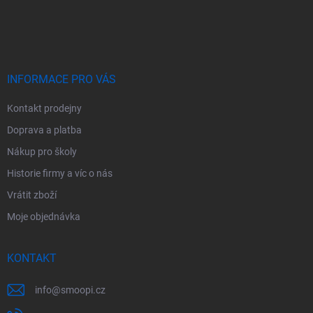
Z
á
p
a
t
í
INFORMACE PRO VÁS
Kontakt prodejny
Doprava a platba
Nákup pro školy
Historie firmy a víc o nás
Vrátit zboží
Moje objednávka
KONTAKT
info
@
smoopi.cz