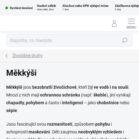
Přejít
Osobní odběr
Alza box nebo DPD výdejní místo
Zásilkovna výdej
na
Rychlost doručení
dnes nebo zítra
1 den
2 dny
obsah
Hledat
Živočišné druhy
Měkkýši
Měkkýši
jsou
bezobratlí živočichové
, kteří žijí
ve vodě i na souši
.
Mnozí z nich mají
ochrannou schránku
(např.
škeble
), jiní vynikají
chapadly, pohybem
a často i
inteligencí
– jako
chobotnice
nebo
sépie
.
Jsou fascinující svou
rozmanitostí
, způsobem
pohybu
i
schopností
maskování
. Děti zaujmou
neobvyklým vzhledem
i