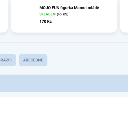
MOJO FUN figurka Mamut mládě
SKLADEM
(>5 KS)
170 Kč
RAŽŠÍ
ABECEDNĚ
MO387050