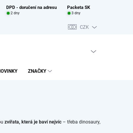
DPD - doručení na adresu
Packeta SK
2 dny
3 dny
CZK
PRÁZDNÝ KOŠÍK
NÁKUPNÍ
KOŠÍK
NOVINKY
ZNAČKY
dou
zvířata, která je baví nejvíc
– třeba dinosaury,