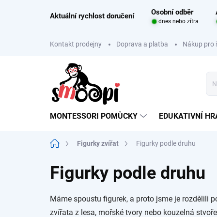
Přejít
Osobní odběr
na
Aktuální rychlost doručení
dnes nebo zítra
obsah
Kontakt prodejny
Doprava a platba
Nákup pro 
MONTESSORI POMŮCKY
EDUKATIVNÍ H
Domů
Figurky zvířat
Figurky podle druhu
Figurky podle druhu
Máme spoustu figurek, a proto jsme je rozdělili p
zvířata z lesa, mořské tvory nebo kouzelná stvoře