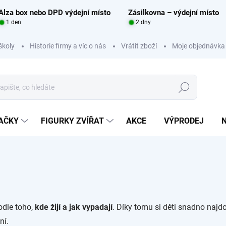
Alza box nebo DPD výdejní místo
Zásilkovna – výdejní místo
1 den
2 dny
školy
Historie firmy a víc o nás
Vrátit zboží
Moje objednávka
Hledat
RAČKY
FIGURKY ZVÍŘAT
AKCE
VÝPRODEJ
odle toho,
kde žijí a jak vypadají
. Díky tomu si děti snadno naj
ní.