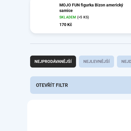
MOJO FUN figurka Bizon americký
samice
SKLADEM
(>5 KS)
170 Kč
Ř
a
NEJPRODÁVANĚJŠÍ
NEJLEVNĚJŠÍ
NEJD
z
e
n
í
OTEVŘÍT FILTR
p
r
V
o
ý
d
MO381076
p
u
i
k
s
t