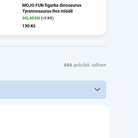
MOJO FUN figurka dinosaurus
Tyrannosaurus Rex mládě
SKLADEM
(>5 KS)
130 Kč
666
položek celkem
MO387192