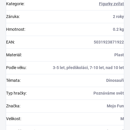
Kategorie
:
Figurky zvířat
Záruka
:
2 roky
Hmotnost
:
0.2 kg
EAN
:
5031923871922
Materiál
:
Plast
Podle věku
:
3-5 let, předškoláci, 7-10 let, nad 10 let
Témata
:
Dinosauři
Typ hračky
:
Poznáváme svět
Značka
:
Mojo Fun
Velikost
:
M