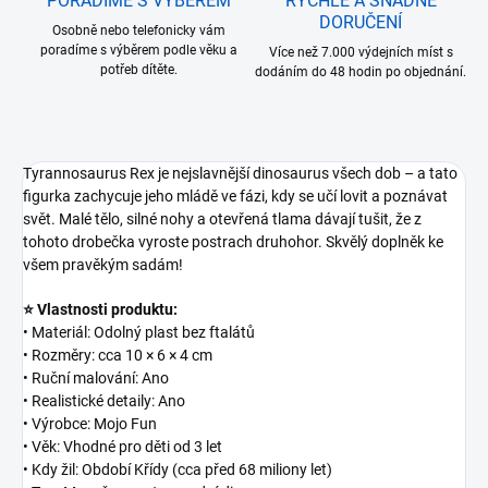
PORADÍME S VÝBĚREM
RYCHLÉ A SNADNÉ
DORUČENÍ
Osobně nebo telefonicky vám
poradíme s výběrem podle věku a
Více než 7.000 výdejních míst s
potřeb dítěte.
dodáním do 48 hodin po objednání.
Tyrannosaurus Rex je nejslavnější dinosaurus všech dob – a tato
figurka zachycuje jeho mládě ve fázi, kdy se učí lovit a poznávat
svět. Malé tělo, silné nohy a otevřená tlama dávají tušit, že z
tohoto drobečka vyroste postrach druhohor. Skvělý doplněk ke
všem pravěkým sadám!
⭐ Vlastnosti produktu:
• Materiál: Odolný plast bez ftalátů
• Rozměry: cca 10 × 6 × 4 cm
• Ruční malování: Ano
• Realistické detaily: Ano
• Výrobce: Mojo Fun
• Věk: Vhodné pro děti od 3 let
• Kdy žil: Období Křídy (cca před 68 miliony let)