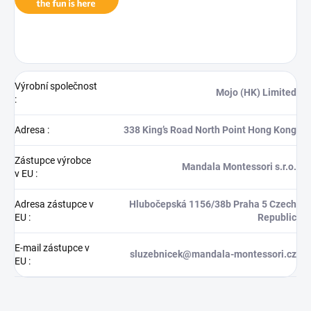
Výrobní společnost
Mojo (HK) Limited
:
Adresa
:
338 King’s Road North Point Hong Kong
Zástupce výrobce
Mandala Montessori s.r.o.
v EU
:
Adresa zástupce v
Hlubočepská 1156/38b Praha 5 Czech
EU
:
Republic
E-mail zástupce v
sluzebnicek@mandala-montessori.cz
EU
: