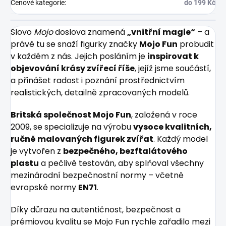
Cenové kategorie
:
do 199 Kč
Slovo
Mojo
doslova znamená
„vnitřní magie“
– a
právě tu se snaží figurky značky
Mojo Fun
probudit
v každém z nás. Jejich posláním je
inspirovat k
objevování krásy zvířecí říše
, jejíž jsme součástí,
a přinášet radost i poznání prostřednictvím
realistických, detailně zpracovaných modelů.
Britská společnost Mojo Fun
, založená v roce
2009, se specializuje na výrobu
vysoce kvalitních,
ručně malovaných figurek zvířat
. Každý model
je vytvořen z
bezpečného, bezftalátového
plastu
a pečlivě testován, aby splňoval všechny
mezinárodní bezpečnostní normy – včetně
evropské normy
EN71
.
Díky důrazu na autentičnost, bezpečnost a
prémiovou kvalitu se Mojo Fun rychle zařadilo mezi