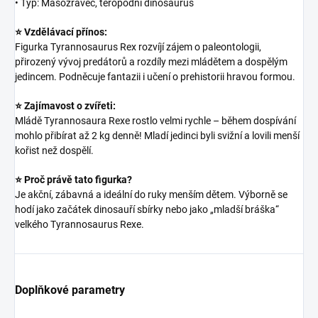
• Typ: Masožravec, teropodní dinosaurus
⭐ Vzdělávací přínos:
Figurka Tyrannosaurus Rex rozvíjí zájem o paleontologii,
přirozený vývoj predátorů a rozdíly mezi mládětem a dospělým
jedincem. Podněcuje fantazii i učení o prehistorii hravou formou.
⭐ Zajímavost o zvířeti:
Mládě Tyrannosaura Rexe rostlo velmi rychle – během dospívání
mohlo přibírat až 2 kg denně! Mladí jedinci byli svižní a lovili menší
kořist než dospělí.
⭐ Proč právě tato figurka?
Je akční, zábavná a ideální do ruky menším dětem. Výborně se
hodí jako začátek dinosauří sbírky nebo jako „mladší bráška“
velkého Tyrannosaurus Rexe.
Doplňkové parametry