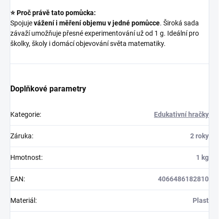
⭐ Proč právě tato pomůcka:
Spojuje
vážení i měření objemu v jedné pomůcce
. Široká sada
závaží umožňuje přesné experimentování už od 1 g. Ideální pro
školky, školy i domácí objevování světa matematiky.
Doplňkové parametry
Kategorie
:
Edukativní hračky
Záruka
:
2 roky
Hmotnost
:
1 kg
EAN
:
4066486182810
Materiál
:
Plast