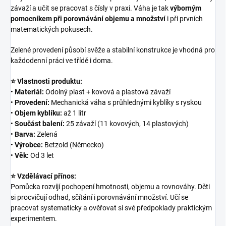
závaží a učit se pracovat s čísly v praxi. Váha je tak
výborným
pomocníkem při porovnávání objemu a množství
i při prvních
matematických pokusech.
Zelené provedení působí svěže a stabilní konstrukce je vhodná pro
každodenní práci ve třídě i doma.
⭐ Vlastnosti produktu:
•
Materiál:
Odolný plast + kovová a plastová závaží
•
Provedení:
Mechanická váha s průhlednými kyblíky s ryskou
•
Objem kyblíku:
až 1 litr
•
Součást balení:
25 závaží (11 kovových, 14 plastových)
•
Barva:
Zelená
•
Výrobce:
Betzold (Německo)
•
Věk:
Od 3 let
⭐ Vzdělávací přínos:
Pomůcka rozvíjí pochopení hmotnosti, objemu a rovnováhy. Děti
si procvičují odhad, sčítání i porovnávání množství. Učí se
pracovat systematicky a ověřovat si své předpoklady praktickým
experimentem.