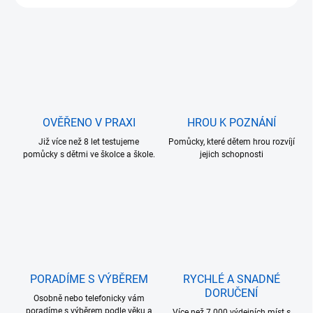
OVĚŘENO V PRAXI
HROU K POZNÁNÍ
Již více než 8 let testujeme
Pomůcky, které dětem hrou rozvíjí
pomůcky s dětmi ve školce a škole.
jejich schopnosti
PORADÍME S VÝBĚREM
RYCHLÉ A SNADNÉ
DORUČENÍ
Osobně nebo telefonicky vám
poradíme s výběrem podle věku a
Více než 7.000 výdejních míst s