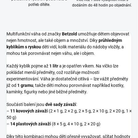
potřeb dítěte.
dodáním do 48 hodin po objednání.
Multifunkční váha od značky
Betzold
umožňuje dětem objevovat
nejen hmotnost, ale také objem a množství. Díky
průhledným
kyblíkům s ryskou
děti vidí, kolik materiálu do nádoby vložily, a
mohou tak porovnávat nejen váhu, ale i objem.
Každý kyblík pojme až
1 litr
a je opatřen víkem. Na víčko lze
pokládat menší předměty, což rozšiřuje možnosti
experimentování. Váha je dostatečně citlivá – lze vážit předměty
již od
1 gramu
, takže děti mohou porovnávat například kostky,
kamínky, figurky nebo jiné běžné předměty.
Součástí balení jsou
dvě sady závaží
:
–
11 kovových závaží
(2 × 1 g, 2 × 2 g, 2 × 5 g, 2 × 10 g, 2 × 20 g, 1 ×
50 g)
–
14 plastových závaží
(8 × 5 g, 4 × 10 g, 2 × 20 g)
Díky této kombinaci mohou děti přesně vyvažovat, sčítat hodnoty