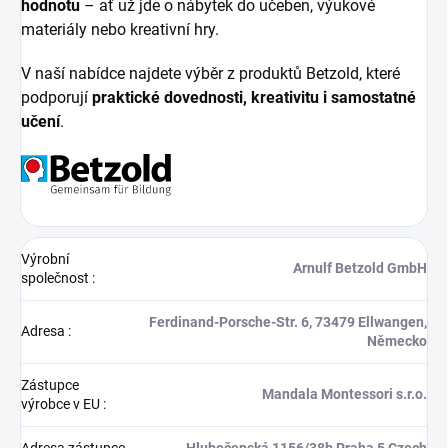
hodnotu
– ať už jde o nábytek do učeben, výukové
materiály nebo kreativní hry.
V naší nabídce najdete výběr z produktů Betzold, které
podporují
praktické dovednosti, kreativitu i samostatné
učení
.
Výrobní
Arnulf Betzold GmbH
společnost
:
Ferdinand-Porsche-Str. 6, 73479 Ellwangen,
Adresa
:
Německo
Zástupce
Mandala Montessori s.r.o.
výrobce v EU
:
Adresa zástupce
Hlubočepská 1156/38b Praha 5 Czech