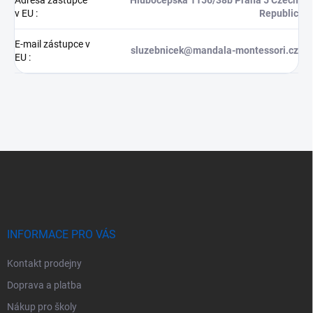
v EU
:
Republic
E-mail zástupce v
sluzebnicek@mandala-montessori.cz
EU
:
Z
á
p
a
t
í
INFORMACE PRO VÁS
Kontakt prodejny
Doprava a platba
Nákup pro školy