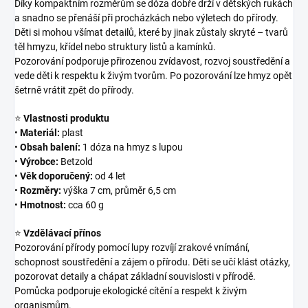
Díky kompaktním rozměrům se dóza dobře drží v dětských rukách
a snadno se přenáší při procházkách nebo výletech do přírody.
Děti si mohou všímat detailů, které by jinak zůstaly skryté – tvarů
těl hmyzu, křídel nebo struktury listů a kamínků.
Pozorování podporuje přirozenou zvídavost, rozvoj soustředění a
vede děti k respektu k živým tvorům. Po pozorování lze hmyz opět
šetrně vrátit zpět do přírody.
⭐
Vlastnosti produktu
•
Materiál:
plast
•
Obsah balení:
1 dóza na hmyz s lupou
•
Výrobce:
Betzold
•
Věk doporučený:
od 4 let
•
Rozměry:
výška 7 cm, průměr 6,5 cm
•
Hmotnost:
cca 60 g
⭐
Vzdělávací přínos
Pozorování přírody pomocí lupy rozvíjí zrakové vnímání,
schopnost soustředění a zájem o přírodu. Děti se učí klást otázky,
pozorovat detaily a chápat základní souvislosti v přírodě.
Pomůcka podporuje ekologické cítění a respekt k živým
organismům.