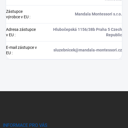
Zástupce
Mandala Montessori s.r.o.
výrobce v EU
:
Adresa zástupce
Hlubočepská 1156/38b Praha 5 Czech
v EU
:
Republic
E-mail zástupce v
sluzebnicek@mandala-montessori.cz
EU
:
Z
á
p
a
t
í
INFORMACE PRO VÁS