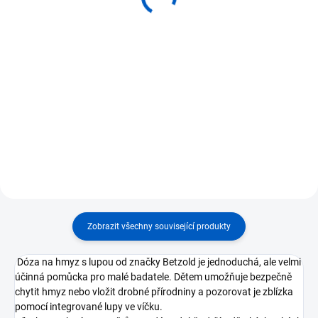
620 Kč
120 Kč
Do košíku
Do košíku
⭐ Sada 6 lup se zvětšením 4,5×. ⭐
⭐ Lupa se zvětšením 4,5× pro
Ideální pro badatelské aktivity ve
malé badatele. ⭐ Ideální pro
skupině. ⭐ Délka 20 cm, průměr
pozorování detailů přírody i
čočky 11,5 cm. ⭐ Vhodné pro děti
předmětů. ⭐ Délka 20 cm, průměr
od 3 let.
čočky 11,5 cm. ⭐ Vhodné pro děti
od 3 let.
Zobrazit všechny související produkty
Dóza na hmyz s lupou od značky Betzold je jednoduchá, ale velmi
účinná pomůcka pro malé badatele. Dětem umožňuje bezpečně
chytit hmyz nebo vložit drobné přírodniny a pozorovat je zblízka
pomocí integrované lupy ve víčku.