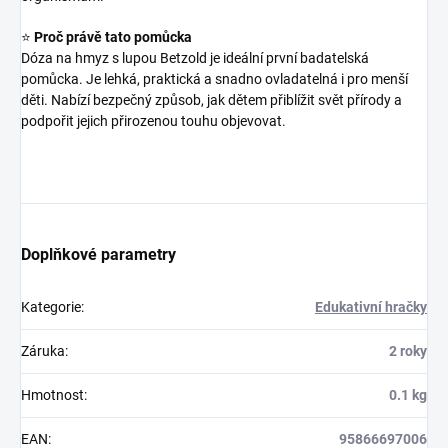
⭐
Proč právě tato pomůcka
Dóza na hmyz s lupou Betzold je ideální první badatelská
pomůcka. Je lehká, praktická a snadno ovladatelná i pro menší
děti. Nabízí bezpečný způsob, jak dětem přiblížit svět přírody a
podpořit jejich přirozenou touhu objevovat.
Doplňkové parametry
Kategorie
:
Edukativní hračky
Záruka
:
2 roky
Hmotnost
:
0.1 kg
EAN
:
95866697006