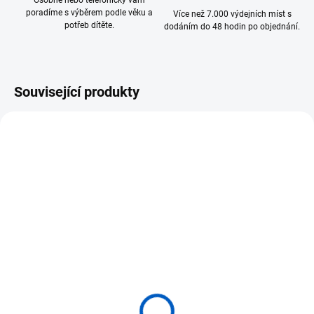
Osobně nebo telefonicky vám
poradíme s výběrem podle věku a
Více než 7.000 výdejních míst s
potřeb dítěte.
dodáním do 48 hodin po objednání.
Související produkty
SKLADEM
SKLADEM
(3 KS)
(>5 KS)
BETZOLD Lupa sada 6ks
BETZOLD Lupa 1ks