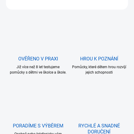
ZEPTAT SE
OVĚŘENO V PRAXI
HROU K POZNÁNÍ
Již více než 8 let testujeme
Pomůcky, které dětem hrou rozvíjí
pomůcky s dětmi ve školce a škole.
jejich schopnosti
PORADÍME S VÝBĚREM
RYCHLÉ A SNADNÉ
DORUČENÍ