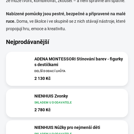
že může tvořit, kombinovat, zkoušet – a není správně ani špatně.
Nabízené pomůcky jsou pestré, bezpečné a připravené na malé
ruce.
Doma, ve školce i ve skupině se z nich stávají nástroje, které
propojují hru, emoce a kreativitu.
Nejprodávanější
ADENA MONTESSORI Stínování barev - figurky
s destičkami
DELŠÍ DODACÍ LHŮTA
2 130 Kč
NIENHUIS Zvonky
SKLADEM U DODAVATELE
2 780 Kč
NIENHUIS Nůžky pro nejmenší děti
SKLADEM U DODAVATELE