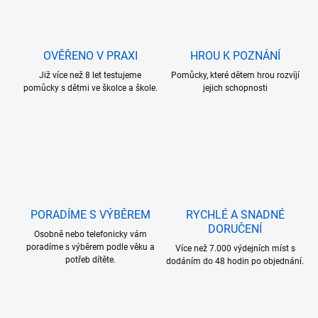
á
v
n
k
í
y
v
OVĚŘENO V PRAXI
HROU K POZNÁNÍ
ý
p
Již více než 8 let testujeme
Pomůcky, které dětem hrou rozvíjí
i
pomůcky s dětmi ve školce a škole.
jejich schopnosti
s
u
PORADÍME S VÝBĚREM
RYCHLÉ A SNADNÉ
DORUČENÍ
Osobně nebo telefonicky vám
poradíme s výběrem podle věku a
Více než 7.000 výdejních míst s
potřeb dítěte.
dodáním do 48 hodin po objednání.