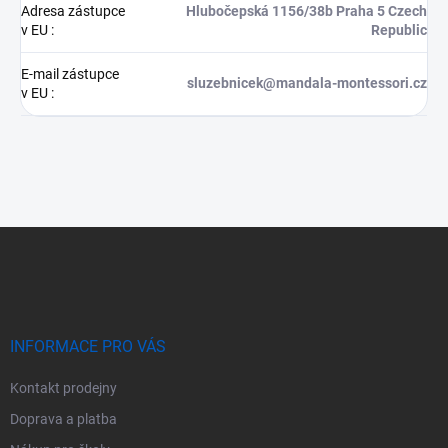
Adresa zástupce
Hlubočepská 1156/38b Praha 5 Czech
v EU
:
Republic
E-mail zástupce
sluzebnicek@mandala-montessori.cz
v EU
:
Z
á
p
a
t
í
INFORMACE PRO VÁS
Kontakt prodejny
Doprava a platba