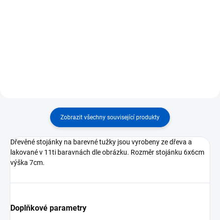
⭐ Širší trojhranné pastelky pro
pohodlný dětský úchop ⭐ Vhodné
⭐ Kompletní sada 11 krabiček
ke kovovým tvarům nebo do
trojhranných pastelek po 12
stojanu na pastelky ⭐
kusech ⭐ Každá barva v
Ergonomický tvar podporuje
samostatné krabičce – ideální do
správné držení při psaní ⭐ Ideální
Montessori stojanu ⭐
pro...
Ergonomický tvar podporuje
správné držení a...
Zobrazit všechny související produkty
Dřevěné stojánky na barevné tužky jsou vyrobeny ze dřeva a
lakované v 11ti baravnách dle obrázku. Rozměr stojánku 6x6cm
výška 7cm.
Doplňkové parametry