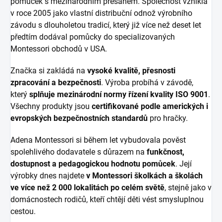
pomůcek s mezinárodním přesahem. Společnost vznikla
v roce 2005 jako vlastní distribuční odnož výrobního
závodu s dlouholetou tradicí, který již více než deset let
předtím dodával pomůcky do specializovaných
Montessori obchodů v USA.
Značka si zakládá na
vysoké kvalitě, přesnosti
zpracování a bezpečnosti
. Výroba probíhá v závodě,
který
splňuje mezinárodní normy řízení kvality ISO 9001
.
Všechny produkty jsou
certifikované podle amerických i
evropských bezpečnostních standardů
pro hračky.
Adena Montessori si během let vybudovala pověst
spolehlivého dodavatele s důrazem na
funkčnost,
dostupnost a pedagogickou hodnotu pomůcek
. Její
výrobky dnes najdete
v Montessori školkách a školách
ve více než 2 000 lokalitách po celém světě
, stejně jako v
domácnostech rodičů, kteří chtějí děti vést smysluplnou
cestou.