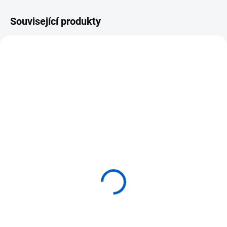
Související produkty
SKLADEM U DODAVATELE
SKLADEM U DODAVATELE
Nienhuis Sada 12ks
NIENHUIS Sada 132ks
pastelek - šedá
pastelek v jedenácti
barvách
115 Kč
1 190 Kč
Do košíku
Do košíku