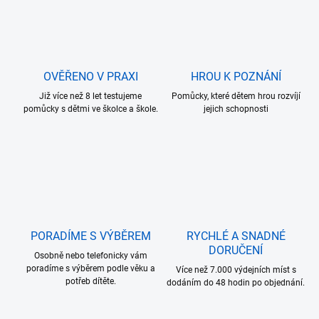
OVĚŘENO V PRAXI
HROU K POZNÁNÍ
Již více než 8 let testujeme
Pomůcky, které dětem hrou rozvíjí
pomůcky s dětmi ve školce a škole.
jejich schopnosti
PORADÍME S VÝBĚREM
RYCHLÉ A SNADNÉ
DORUČENÍ
Osobně nebo telefonicky vám
poradíme s výběrem podle věku a
Více než 7.000 výdejních míst s
potřeb dítěte.
dodáním do 48 hodin po objednání.