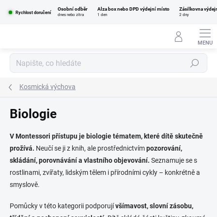
Přejít
Osobní odběr
Alza box nebo DPD výdejní místo
Zásilkovna výdej
na
Rychlost doručení
dnes nebo zítra
1 den
2 dny
obsah
Hledat
Kosmická výchova
Biologie
V Montessori přístupu je biologie tématem, které dítě skutečně
prožívá.
Neučí se ji z knih, ale prostřednictvím
pozorování,
skládání, porovnávání a vlastního objevování.
Seznamuje se s
rostlinami, zvířaty, lidským tělem i přírodními cykly – konkrétně a
smyslově.
Pomůcky v této kategorii podporují
všímavost, slovní zásobu,