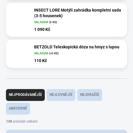
INSECT LORE Motýlí zahrádka kompletní sada
(3-5 housenek)
SKLADEM
(3 KS)
1 090 Kč
BETZOLD Teleskopická dóza na hmyz s lupou
SKLADEM
(>5 KS)
110 Kč
Ř
a
NEJPRODÁVANĚJŠÍ
NEJLEVNĚJŠÍ
NEJDRAŽŠÍ
z
e
ABECEDNĚ
n
í
148
položek celkem
p