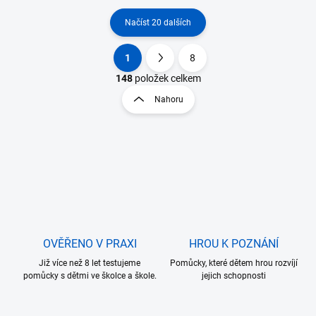
Načíst 20 dalších
1
8
O
S
v
t
148
položek celkem
l
r
Nahoru
á
á
d
n
a
k
c
o
í
p
v
r
á
v
n
k
í
y
v
OVĚŘENO V PRAXI
HROU K POZNÁNÍ
ý
p
Již více než 8 let testujeme
Pomůcky, které dětem hrou rozvíjí
i
pomůcky s dětmi ve školce a škole.
jejich schopnosti
s
u