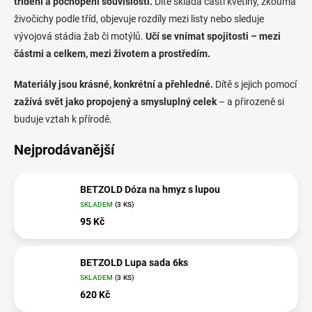
třídění a pochopení souvislostí.
Dítě skládá části květiny, zkoumá
živočichy podle tříd, objevuje rozdíly mezi listy nebo sleduje
vývojová stádia žab či motýlů.
Učí se vnímat spojitosti – mezi
částmi a celkem, mezi životem a prostředím.
Materiály jsou krásné, konkrétní a přehledné.
Dítě s jejich pomocí
zažívá svět jako propojený a smysluplný celek
– a přirozeně si
buduje vztah k přírodě.
Nejprodávanější
BETZOLD Dóza na hmyz s lupou
SKLADEM
(3 KS)
95 Kč
BETZOLD Lupa sada 6ks
SKLADEM
(3 KS)
620 Kč