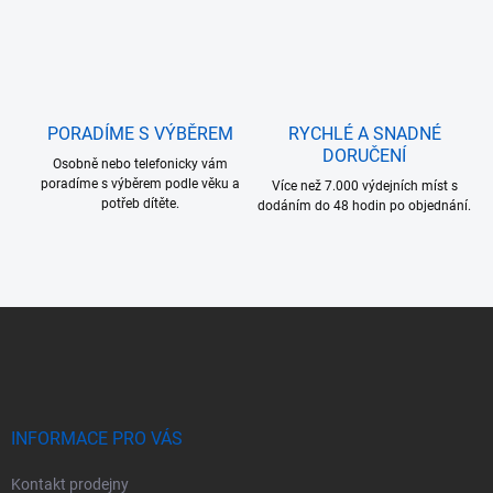
PORADÍME S VÝBĚREM
RYCHLÉ A SNADNÉ
DORUČENÍ
Osobně nebo telefonicky vám
poradíme s výběrem podle věku a
Více než 7.000 výdejních míst s
potřeb dítěte.
dodáním do 48 hodin po objednání.
Z
á
p
a
t
í
INFORMACE PRO VÁS
Kontakt prodejny