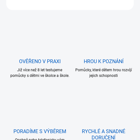
ZEPTAT SE
OVĚŘENO V PRAXI
HROU K POZNÁNÍ
Již více než 8 let testujeme
Pomůcky, které dětem hrou rozvíjí
pomůcky s dětmi ve školce a škole.
jejich schopnosti
PORADÍME S VÝBĚREM
RYCHLÉ A SNADNÉ
DORUČENÍ