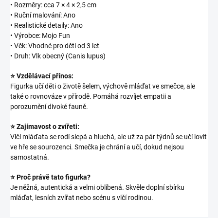
• Rozměry: cca 7 × 4 × 2,5 cm
• Ruční malování: Ano
• Realistické detaily: Ano
• Výrobce: Mojo Fun
• Věk: Vhodné pro děti od 3 let
• Druh: Vlk obecný (Canis lupus)
⭐ Vzdělávací přínos:
Figurka učí děti o životě šelem, výchově mláďat ve smečce, ale
také o rovnováze v přírodě. Pomáhá rozvíjet empatii a
porozumění divoké fauně.
⭐ Zajímavost o zvířeti:
Vlčí mláďata se rodí slepá a hluchá, ale už za pár týdnů se učí lovit
ve hře se sourozenci. Smečka je chrání a učí, dokud nejsou
samostatná.
⭐ Proč právě tato figurka?
Je něžná, autentická a velmi oblíbená. Skvěle doplní sbírku
mláďat, lesních zvířat nebo scénu s vlčí rodinou.