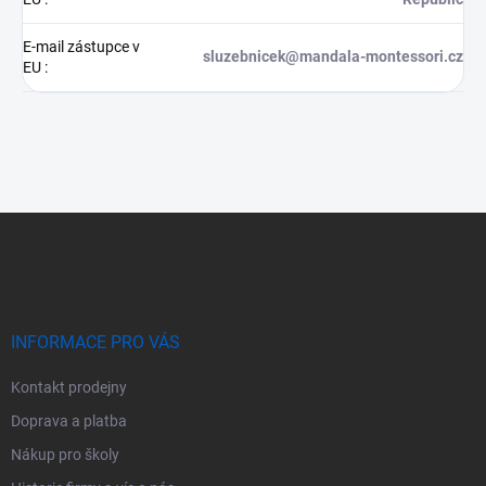
E-mail zástupce v
sluzebnicek@mandala-montessori.cz
EU
:
Z
á
p
a
t
í
INFORMACE PRO VÁS
Kontakt prodejny
Doprava a platba
Nákup pro školy