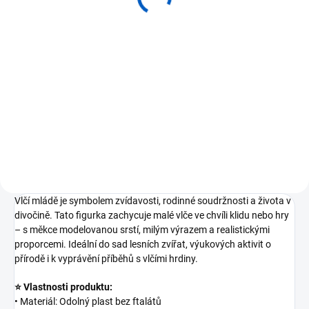
130 Kč
Do košíku
⭐ Realisticky zpracovaná figurka
vlka obecného od značky Mojo
Fun ⭐ Rozměr figurky: cca 12 × 6
× 3 cm ⭐ Detailní modelování
srsti, uší a výrazného pohledu ⭐
Vyrobena z...
Vlčí mládě je symbolem zvídavosti, rodinné soudržnosti a života v
divočině. Tato figurka zachycuje malé vlče ve chvíli klidu nebo hry
– s měkce modelovanou srstí, milým výrazem a realistickými
proporcemi. Ideální do sad lesních zvířat, výukových aktivit o
přírodě i k vyprávění příběhů s vlčími hrdiny.
⭐ Vlastnosti produktu:
• Materiál: Odolný plast bez ftalátů