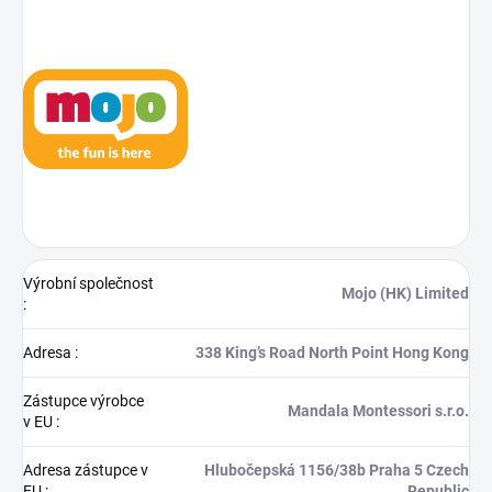
Výrobní společnost
Mojo (HK) Limited
:
Adresa
:
338 King’s Road North Point Hong Kong
Zástupce výrobce
Mandala Montessori s.r.o.
v EU
:
Adresa zástupce v
Hlubočepská 1156/38b Praha 5 Czech
EU
:
Republic