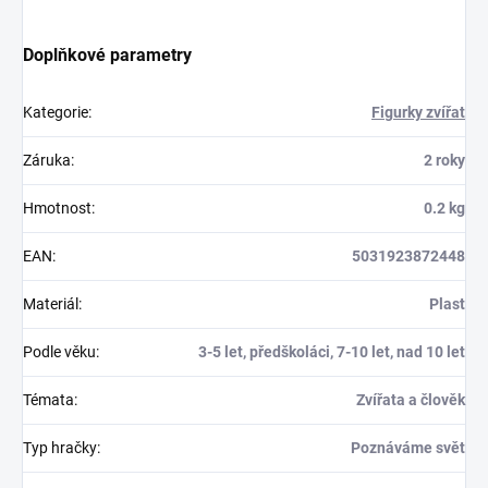
Doplňkové parametry
Kategorie
:
Figurky zvířat
Záruka
:
2 roky
Hmotnost
:
0.2 kg
EAN
:
5031923872448
Materiál
:
Plast
Podle věku
:
3-5 let, předškoláci, 7-10 let, nad 10 let
Témata
:
Zvířata a člověk
Typ hračky
:
Poznáváme svět