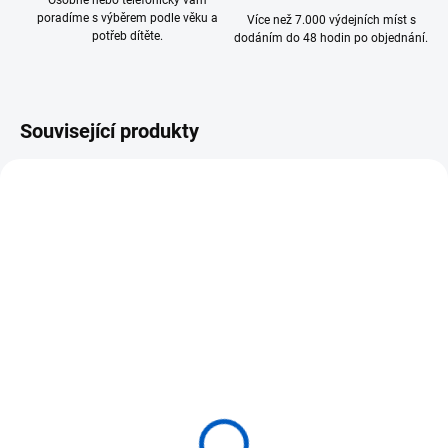
Osobně nebo telefonicky vám
poradíme s výběrem podle věku a
Více než 7.000 výdejních míst s
potřeb dítěte.
dodáním do 48 hodin po objednání.
Související produkty
SKLADEM
(>5 KS)
MOJO FUN figurka Vlk
obecný