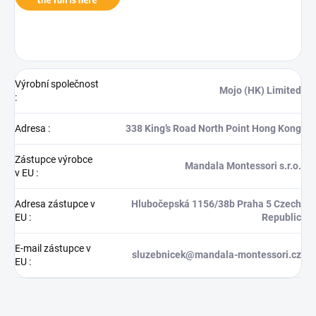
Výrobní společnost
Mojo (HK) Limited
:
Adresa
:
338 King’s Road North Point Hong Kong
Zástupce výrobce
Mandala Montessori s.r.o.
v EU
:
Adresa zástupce v
Hlubočepská 1156/38b Praha 5 Czech
EU
:
Republic
E-mail zástupce v
sluzebnicek@mandala-montessori.cz
EU
: