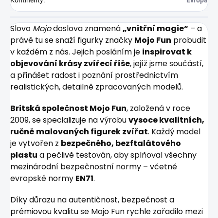
Kontinenty
:
Evropa
Slovo
Mojo
doslova znamená
„vnitřní magie“
– a
právě tu se snaží figurky značky
Mojo Fun
probudit
v každém z nás. Jejich posláním je
inspirovat k
objevování krásy zvířecí říše
, jejíž jsme součástí,
a přinášet radost i poznání prostřednictvím
realistických, detailně zpracovaných modelů.
Britská společnost Mojo Fun
, založená v roce
2009, se specializuje na výrobu
vysoce kvalitních,
ručně malovaných figurek zvířat
. Každý model
je vytvořen z
bezpečného, bezftalátového
plastu
a pečlivě testován, aby splňoval všechny
mezinárodní bezpečnostní normy – včetně
evropské normy
EN71
.
Díky důrazu na autentičnost, bezpečnost a
prémiovou kvalitu se Mojo Fun rychle zařadilo mezi