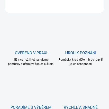
ZEPTAT SE
OVĚŘENO V PRAXI
HROU K POZNÁNÍ
Již více než 8 let testujeme
Pomůcky, které dětem hrou rozvíjí
pomůcky s dětmi ve školce a škole.
jejich schopnosti
PORADÍME S VÝBĚREM
RYCHLÉ A SNADNÉ