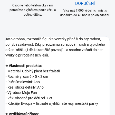
DORUČENÍ
Osobně nebo telefonicky vám
poradíme s výběrem podle věku a
Více než 7.000 výdejních míst s
potřeb dítěte.
dodáním do 48 hodin po objednání.
Tato drobná, roztomilá figurka veverky přináší do hry radost,
pohyb i zvídavost. Díky preciznímu zpracování srsti a typického
držení oříšku ji děti okamžitě poznají – a snadno zařadí do her i
výuky o přírodě našich lesů.
⭐ Vlastnosti produktu:
• Materiál: Odolný plast bez ftalátů
• Rozměry: cca 6 × 5 × 3 cm
• Ruční malování: Ano
• Realistické detaily: Ano
• Výrobce: Mojo Fun
• Věk: Vhodné pro děti od 3 let
• Kde žije: Evropa – listnaté a jehličnaté lesy, městské parky
⭐ Vzdělávací přínos: