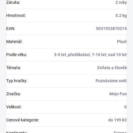
Záruka
:
2 roky
Hmotnost
:
0.2 kg
EAN
:
5031923870314
Materiál
:
Plast
Podle věku
:
3-5 let, předškoláci, 7-10 let, nad 10 let
Témata
:
Zvířata a člověk
Typ hračky
:
Poznáváme svět
Značka
:
Mojo Fun
Velikost
:
S
Cenové kategorie
:
do 199 Kč