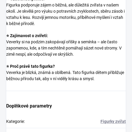
Figurka podporuje zájem o běžná, ale důležitá zvířata v našem
okolí. Je skvělá pro výuku o potravních zvyklostech, sběru zásob i
vztahu k lesu. Rozvíjí jemnou motoriku, příběhové myšlení i vztah
k běžné přírodě.
⭐ Zajímavost o zvířeti:
Veverky si na podzim zakopávají oříšky a semínka – ale často
zapomenou, kde, a tím nechtěně pomáhají sázet nové stromy. V
zimě nespí, ale odpočívají ve skrýších.
⭐ Proč právě tato figurka?
Veverka je blízká, známá a oblíbená. Tato figurka dětem přibližuje
běžnou přírodu tak, aby v ní viděly krásu a smysl.
Doplňkové parametry
Kategorie
:
Figurky zvířat