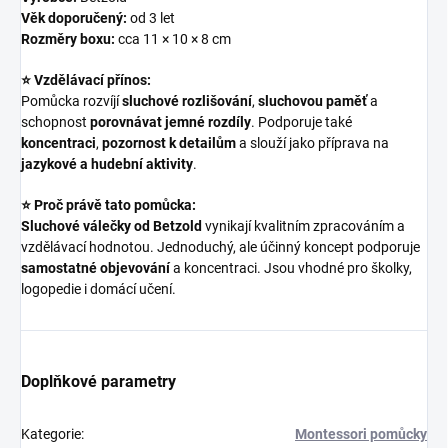
Věk doporučený:
od 3 let
Rozměry boxu:
cca 11 × 10 × 8 cm
⭐ Vzdělávací přínos:
Pomůcka rozvíjí
sluchové rozlišování
,
sluchovou paměť
a
schopnost
porovnávat jemné rozdíly
. Podporuje také
koncentraci
,
pozornost k detailům
a slouží jako příprava na
jazykové a hudební aktivity
.
⭐ Proč právě tato pomůcka:
Sluchové válečky od Betzold
vynikají kvalitním zpracováním a
vzdělávací hodnotou. Jednoduchý, ale účinný koncept podporuje
samostatné objevování
a koncentraci. Jsou vhodné pro školky,
logopedie i domácí učení.
Doplňkové parametry
Kategorie
:
Montessori pomůcky