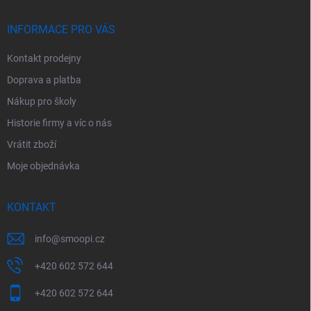
t
í
INFORMACE PRO VÁS
Kontakt prodejny
Doprava a platba
Nákup pro školy
Historie firmy a víc o nás
Vrátit zboží
Moje objednávka
KONTAKT
info
@
smoopi.cz
+420 602 572 644
+420 602 572 644