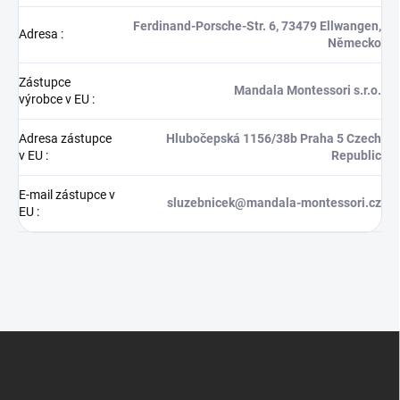
Ferdinand-Porsche-Str. 6, 73479 Ellwangen,
Adresa
:
Německo
Zástupce
Mandala Montessori s.r.o.
výrobce v EU
:
Adresa zástupce
Hlubočepská 1156/38b Praha 5 Czech
v EU
:
Republic
E-mail zástupce v
sluzebnicek@mandala-montessori.cz
EU
:
Z
á
p
a