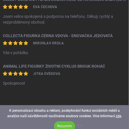
EVA ČECHOVÁ
Jsem velice spokojená s podporou na telefonu. Děkuji, rychlý a
vezproblémový obchod.
COLLECTA FIGURKA ČERNÁ VDOVA - SNOVAČKA JEDOVATÁ
MIROSLAV DRDLA
Vše v pořádku
ANIMAL LIFE FIGURKY ŽIVOTNÍ CYKLUS BROUK ROHÁČ
JITKA ŠVÉDOVÁ
Spokojenost
K personalizaci obsahu a reklam, poskytování funkcí sociálních médií a
analýze naší návštěvnosti využíváme soubory cookies. Více informací
zde
.
Copyright 2026
Smoopi
. Všechna práva vyhrazena.
Vytvořil Shoptet
Rozumím