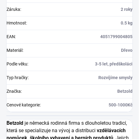
Záruka
:
2 roky
Hmotnost
:
0.5 kg
EAN
:
4051799004805
Materiál
:
Dřevo
Podle věku
:
3-5 let, předškoláci
Typ hračky
:
Rozvíjíme smysly
Značka
:
Betzold
Cenové kategorie
:
500-1000Kč
Betzold
je německá rodinná firma s dlouholetou tradicí,
která se specializuje na vývoj a distribuci
vzdělávacích
pomůcek, školního vybavení a herních produktů
. Jejich