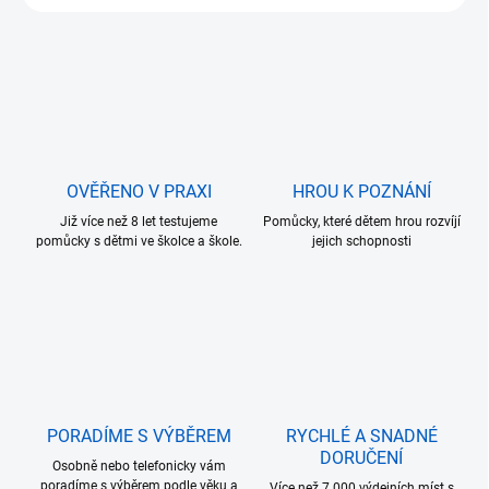
OVĚŘENO V PRAXI
HROU K POZNÁNÍ
Již více než 8 let testujeme
Pomůcky, které dětem hrou rozvíjí
pomůcky s dětmi ve školce a škole.
jejich schopnosti
PORADÍME S VÝBĚREM
RYCHLÉ A SNADNÉ
DORUČENÍ
Osobně nebo telefonicky vám
poradíme s výběrem podle věku a
Více než 7.000 výdejních míst s