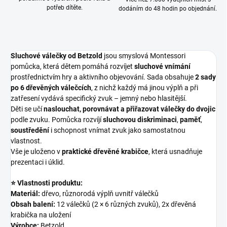
potřeb dítěte.
dodáním do 48 hodin po objednání.
Sluchové válečky od Betzold
jsou smyslová Montessori
pomůcka, která dětem pomáhá rozvíjet
sluchové vnímání
prostřednictvím hry a aktivního objevování. Sada obsahuje
2 sady
po 6 dřevěných válečcích
, z nichž každý má jinou výplň a při
zatřesení vydává specifický zvuk – jemný nebo hlasitější.
Děti se učí
naslouchat, porovnávat a přiřazovat válečky do dvojic
podle zvuku. Pomůcka rozvíjí
sluchovou diskriminaci
,
paměť
,
soustředění
i schopnost vnímat zvuk jako samostatnou
vlastnost.
Vše je uloženo v
praktické dřevěné krabičce
, která usnadňuje
prezentaci i úklid.
⭐ Vlastnosti produktu:
Materiál:
dřevo, různorodá výplň uvnitř válečků
Obsah balení:
12 válečků (2 × 6 různých zvuků), 2x dřevěná
krabička na uložení
Výrobce:
Betzold