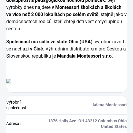
dostupnost a pedagogickou hodnotu pomůcek
. Její
výrobky dnes najdete
v Montessori školkách a školách
ve více než 2 000 lokalitách po celém světě
, stejně jako v
domácnostech rodičů, kteří chtějí děti vést smysluplnou
cestou.
Společnost má sídlo ve státě Ohio (USA)
, výrobní závod
se nachází
v Číně
. Výhradním distributorem pro Českou a
Slovenskou republiku je
Mandala Montessori s.r.o.
Výrobní
Adena Montessori
společnost
:
1376 Holly Ave. OH 43212 Columbus Ohio
Adresa
:
United States