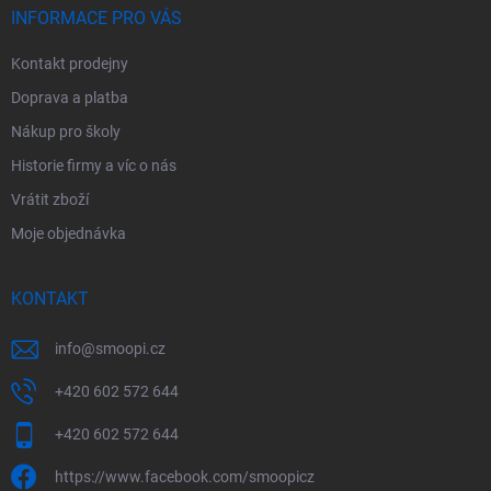
í
INFORMACE PRO VÁS
Kontakt prodejny
Doprava a platba
Nákup pro školy
Historie firmy a víc o nás
Vrátit zboží
Moje objednávka
KONTAKT
info
@
smoopi.cz
+420 602 572 644
+420 602 572 644
https://www.facebook.com/smoopicz