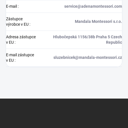
E-mail
:
service@adenamontessori.com
Zástupce
Mandala Montessori s.r.o.
výrobce v EU
:
Adresa zástupce
Hlubočepská 1156/38b Praha 5 Czech
v EU
:
Republic
E-mail zástupce
sluzebnicek@mandala-montessori.cz
v EU
:
Z
á
p
a
t