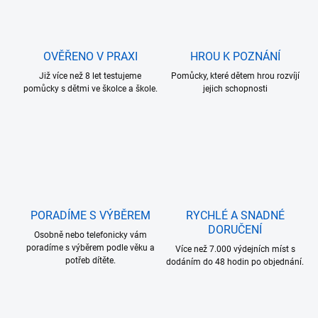
OVĚŘENO V PRAXI
HROU K POZNÁNÍ
Již více než 8 let testujeme
Pomůcky, které dětem hrou rozvíjí
pomůcky s dětmi ve školce a škole.
jejich schopnosti
PORADÍME S VÝBĚREM
RYCHLÉ A SNADNÉ
DORUČENÍ
Osobně nebo telefonicky vám
poradíme s výběrem podle věku a
Více než 7.000 výdejních míst s
potřeb dítěte.
dodáním do 48 hodin po objednání.