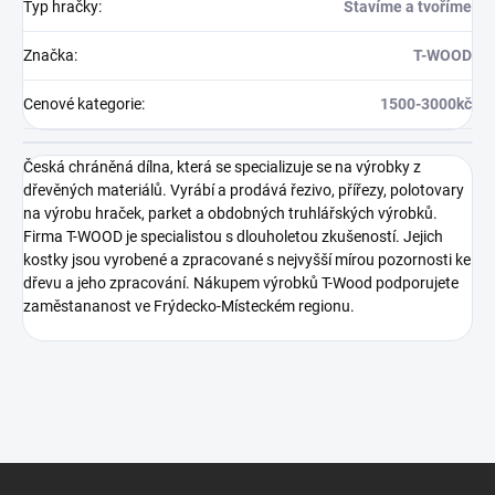
Typ hračky
:
Stavíme a tvoříme
Značka
:
T-WOOD
Cenové kategorie
:
1500-3000kč
Česká chráněná dílna, která se specializuje se na výrobky z
dřevěných materiálů. Vyrábí a prodává řezivo, přířezy, polotovary
na výrobu hraček, parket a obdobných truhlářských výrobků.
Firma T-WOOD je specialistou s dlouholetou zkušeností. Jejich
kostky jsou vyrobené a zpracované s nejvyšší mírou pozornosti ke
dřevu a jeho zpracování. Nákupem výrobků T-Wood podporujete
zaměstananost ve Frýdecko-Místeckém regionu.
Z