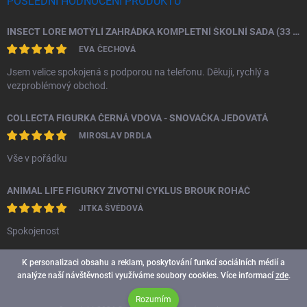
POSLEDNÍ HODNOCENÍ PRODUKTU
INSECT LORE MOTÝLÍ ZAHRÁDKA KOMPLETNÍ ŠKOLNÍ SADA (33 HOUSENEK)
EVA ČECHOVÁ
Jsem velice spokojená s podporou na telefonu. Děkuji, rychlý a
vezproblémový obchod.
COLLECTA FIGURKA ČERNÁ VDOVA - SNOVAČKA JEDOVATÁ
MIROSLAV DRDLA
Vše v pořádku
ANIMAL LIFE FIGURKY ŽIVOTNÍ CYKLUS BROUK ROHÁČ
JITKA ŠVÉDOVÁ
Spokojenost
K personalizaci obsahu a reklam, poskytování funkcí sociálních médií a
analýze naší návštěvnosti využíváme soubory cookies. Více informací
zde
.
Rozumím