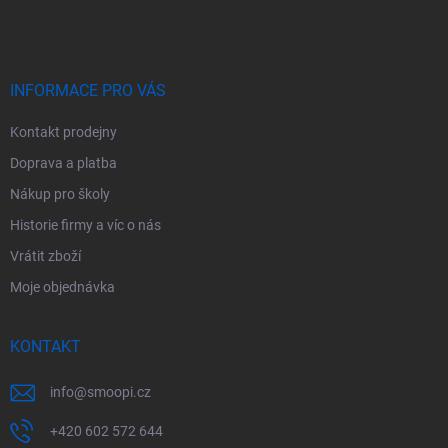
á
p
a
t
í
INFORMACE PRO VÁS
Kontakt prodejny
Doprava a platba
Nákup pro školy
Historie firmy a víc o nás
Vrátit zboží
Moje objednávka
KONTAKT
info
@
smoopi.cz
+420 602 572 644