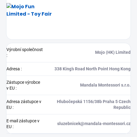
Výrobní společnost
Mojo (HK) Limited
:
Adresa
:
338 King’s Road North Point Hong Kong
Zástupce výrobce
Mandala Montessori s.r.o.
v EU
:
Adresa zástupce v
Hlubočepská 1156/38b Praha 5 Czech
EU
:
Republic
E-mail zástupce v
sluzebnicek@mandala-montessori.cz
EU
: