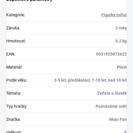
Kategorie
:
Figurky zvířat
Záruka
:
2 roky
Hmotnost
:
0.2 kg
EAN
:
5031923872622
Materiál
:
Plast
Podle věku
:
3-5 let, předškoláci, 7-10 let, nad 10 let
Témata
:
Zvířata a člověk
Typ hračky
:
Poznáváme svět
Značka
:
Mojo Fun
Velikost
:
S