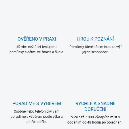
OVĚŘENO V PRAXI
HROU K POZNÁNÍ
Již více než 8 let testujeme
Pomůcky, které dětem hrou rozvíjí
pomůcky s dětmi ve školce a škole.
jejich schopnosti
PORADÍME S VÝBĚREM
RYCHLÉ A SNADNÉ
DORUČENÍ
Osobně nebo telefonicky vám
poradíme s výběrem podle věku a
Více než 7.000 výdejních míst s
potřeb dítěte.
dodáním do 48 hodin po objednání.