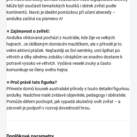
Může být součástí tematických koutků i sbírek zvířat podle
kontinentů. Navíc je ideální pomůckou při učení abecedy –
andulka začíná na písmeno A!
⭐ Zajímavost o zvířeti:
Andulka vlnkovaná pochází z Austrálie, kde žije ve velkých
hejnech. Je oblíbeným domácím mazlíčkem, ale v přírodě je to
velmi aktivní ptáček. Nejčastěji se živí semínky, umí šplhat po
větvích a díky silnému zobáku i drápkům se snadno dostane k
potravě vysoko ve větvích. Vydává veselé zvuky a často
komunikuje se členy svého hejna.
⭐ Proč právě tato figurka?
Přineste domů kousek australské přírody s touto detailní figurkou
andulky. Nadchne malé zvídavé objevitele, pedagogy i sběratele.
Pomůže dětem pochopit, jak vypadá skutečný svět zvířat – a
zároveň je podpoří v rozvoji dovedností hrou.
Doplňkové parametry