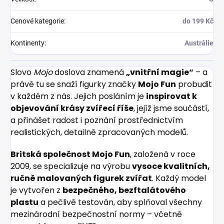
Cenové kategorie
:
do 199 Kč
Kontinenty
:
Austrálie
Slovo
Mojo
doslova znamená
„vnitřní magie“
– a
právě tu se snaží figurky značky
Mojo Fun
probudit
v každém z nás. Jejich posláním je
inspirovat k
objevování krásy zvířecí říše
, jejíž jsme součástí,
a přinášet radost i poznání prostřednictvím
realistických, detailně zpracovaných modelů.
Britská společnost Mojo Fun
, založená v roce
2009, se specializuje na výrobu
vysoce kvalitních,
ručně malovaných figurek zvířat
. Každý model
je vytvořen z
bezpečného, bezftalátového
plastu
a pečlivě testován, aby splňoval všechny
mezinárodní bezpečnostní normy – včetně