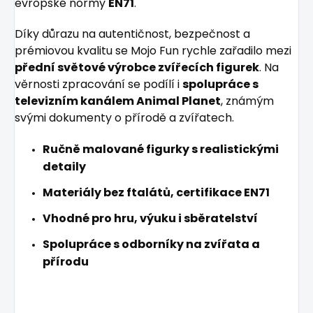
evropské normy
EN71
.
Díky důrazu na autentičnost, bezpečnost a
prémiovou kvalitu se Mojo Fun rychle zařadilo mezi
přední světové výrobce zvířecích figurek
. Na
věrnosti zpracování se podílí i
spolupráce s
televizním kanálem Animal Planet
, známým
svými dokumenty o přírodě a zvířatech.
Ručně malované figurky s realistickými
detaily
Materiály bez ftalátů, certifikace EN71
Vhodné pro hru, výuku i sběratelství
Spolupráce s odborníky na zvířata a
přírodu