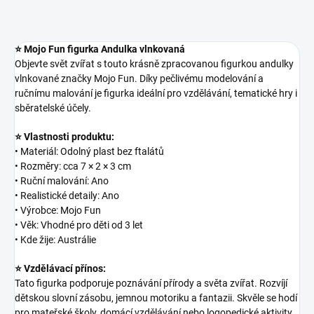
⭐ Mojo Fun figurka Andulka vlnkovaná
Objevte svět zvířat s touto krásně zpracovanou figurkou andulky
vlnkované značky Mojo Fun. Díky pečlivému modelování a
ručnímu malování je figurka ideální pro vzdělávání, tematické hry i
sběratelské účely.
⭐ Vlastnosti produktu:
• Materiál: Odolný plast bez ftalátů
• Rozměry: cca 7 × 2 × 3 cm
• Ruční malování: Ano
• Realistické detaily: Ano
• Výrobce: Mojo Fun
• Věk: Vhodné pro děti od 3 let
• Kde žije: Austrálie
⭐ Vzdělávací přínos:
Tato figurka podporuje poznávání přírody a světa zvířat. Rozvíjí
dětskou slovní zásobu, jemnou motoriku a fantazii. Skvěle se hodí
pro mateřské školy, domácí vzdělávání nebo logopedické aktivity.