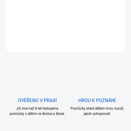
11.8.2026
MOŽNOSTI
DORUČENÍ
−
+
Přidat do košíku
ZEPTAT SE
OVĚŘENO V PRAXI
HROU K POZNÁNÍ
Již více než 8 let testujeme
Pomůcky, které dětem hrou rozvíjí
pomůcky s dětmi ve školce a škole.
jejich schopnosti