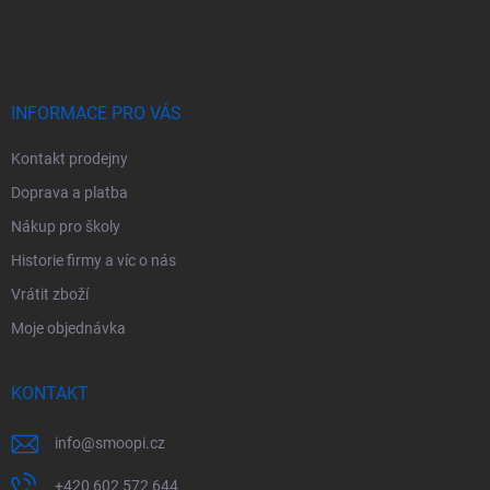
á
p
a
t
í
INFORMACE PRO VÁS
Kontakt prodejny
Doprava a platba
Nákup pro školy
Historie firmy a víc o nás
Vrátit zboží
Moje objednávka
KONTAKT
info
@
smoopi.cz
+420 602 572 644