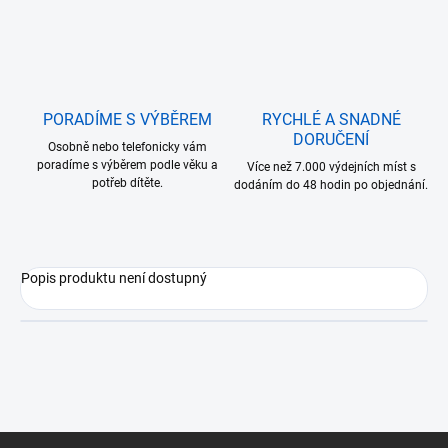
PORADÍME S VÝBĚREM
RYCHLÉ A SNADNÉ
DORUČENÍ
Osobně nebo telefonicky vám
poradíme s výběrem podle věku a
Více než 7.000 výdejních míst s
potřeb dítěte.
dodáním do 48 hodin po objednání.
Popis produktu není dostupný
Z