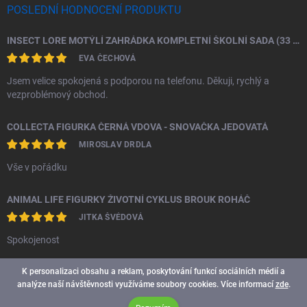
POSLEDNÍ HODNOCENÍ PRODUKTU
INSECT LORE MOTÝLÍ ZAHRÁDKA KOMPLETNÍ ŠKOLNÍ SADA (33 HOUSENEK)
EVA ČECHOVÁ
Jsem velice spokojená s podporou na telefonu. Děkuji, rychlý a
vezproblémový obchod.
COLLECTA FIGURKA ČERNÁ VDOVA - SNOVAČKA JEDOVATÁ
MIROSLAV DRDLA
Vše v pořádku
ANIMAL LIFE FIGURKY ŽIVOTNÍ CYKLUS BROUK ROHÁČ
JITKA ŠVÉDOVÁ
Spokojenost
K personalizaci obsahu a reklam, poskytování funkcí sociálních médií a
analýze naší návštěvnosti využíváme soubory cookies. Více informací
zde
.