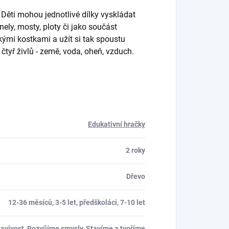
 Děti mohou jednotlivé dílky vyskládat
nely, mosty, ploty či jako součást
ými kostkami a užít si tak spoustu
 čtyř živlů - země, voda, oheň, vzduch.
Edukativní hračky
2 roky
Dřevo
12-36 měsíců, 3-5 let, předškoláci, 7-10 let
tavivost, Rozvíjíme smysly, Stavíme a tvoříme