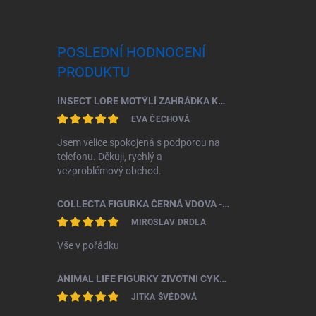
POSLEDNÍ HODNOCENÍ
PRODUKTU
INSECT LORE MOTÝLÍ ZAHRÁDKA KOMPLETNÍ ŠKOLNÍ SADA (33 HOUSENEK)
EVA ČECHOVÁ
Jsem velice spokojená s podporou na
telefonu. Děkuji, rychlý a
vezproblémový obchod.
COLLECTA FIGURKA ČERNÁ VDOVA - SNOVAČKA JEDOVATÁ
MIROSLAV DRDLA
Vše v pořádku
ANIMAL LIFE FIGURKY ŽIVOTNÍ CYKLUS BROUK ROHÁČ
JITKA ŠVÉDOVÁ