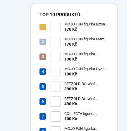
TOP 10 PRODUKTŮ
MOJO FUN figurka Bizon
americký samice
170 Kč
MOJO FUN figurka Mamut
mládě
170 Kč
MOJO FUN figurka
dinosaurus Tyrannosaurus
130 Kč
Rex mládě
MOJO FUN figurka Hyena
prehistorická - Hyaenodon
190 Kč
Gigas
BETZOLD Dřevěná
desítková soustava - tisíc -
390 Kč
1ks
BETZOLD Dřevěná
desítková soustava -
490 Kč
stovky - 10 ks
COLLECTA figurka
dinosaurus Tyrannosaurus
100 Kč
Rex mládě
MOJO FUN figurka