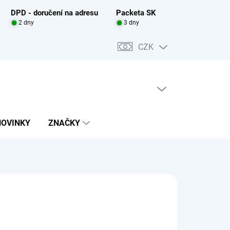
DPD - doručení na adresu
Packeta SK
2 dny
3 dny
CZK
PRÁZDNÝ KOŠÍK
NÁKUPNÍ
KOŠÍK
NOVINKY
ZNAČKY
TESSORI
0 Kč
ADEM
(2 KS)