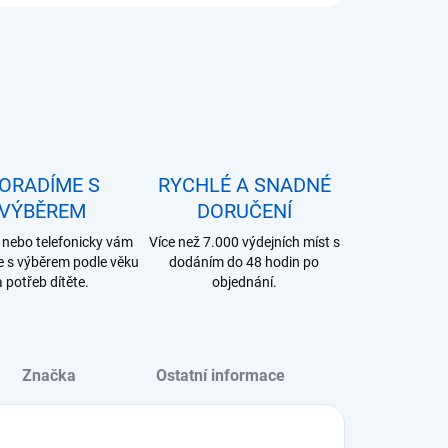
ORADÍME S
RYCHLÉ A SNADNÉ
VÝBĚREM
DORUČENÍ
nebo telefonicky vám
Více než 7.000 výdejních míst s
 s výběrem podle věku
dodáním do 48 hodin po
a potřeb dítěte.
objednání.
Značka
Ostatní informace