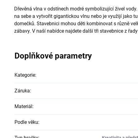
Dřevěná vlna v odstínech modré symbolizující živel vody.
na sebe a vytvořit gigantickou vlnu nebo je využijí jako tu
domečků. Stavebnici mohou děti kombinovat s různě velk
zábavy. V naší nabídce najdete další tři stavebnice z řady
Doplňkové parametry
Kategorie
:
Záruka
:
Materiál
:
Podle věku
:
Typ hračky
:
Kreativita a předs