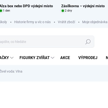
Alza box nebo DPD výdejní místo
Zásilkovna – výdejní místo
1 den
2 dny
školy
Historie firmy a víc o nás
Vrátit zboží
Moje objednávka
Hledat
RAČKY
FIGURKY ZVÍŘAT
AKCE
VÝPRODEJ
vel voda: Vlna
Neohodnoceno
Podrobnosti hodnocení
ZNAČKA:
ADENA MON
63
Měrná
SKL
cena: