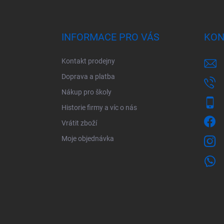
Z
á
p
a
INFORMACE PRO VÁS
KON
t
í
Kontakt prodejny
Doprava a platba
Nákup pro školy
Historie firmy a víc o nás
Vrátit zboží
Moje objednávka