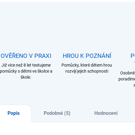
OVĚŘENO V PRAXI
HROU K POZNÁNÍ
P
Již více než 8 let testujeme
Pomůcky, které dětem hrou
pomůcky s dětmi ve školce a
rozvíjí jejich schopnosti
Osobně 
škole.
poradíme
Popis
Podobné (5)
Hodnocení