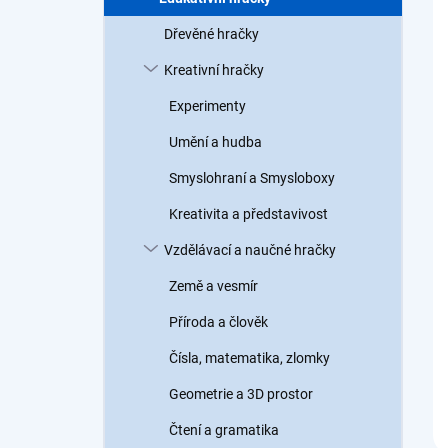
a
n
Dřevěné hračky
n
Kreativní hračky
í
p
Experimenty
a
n
Umění a hudba
e
Smyslohraní a Smysloboxy
l
Kreativita a představivost
Vzdělávací a naučné hračky
Země a vesmír
Příroda a člověk
Čísla, matematika, zlomky
Geometrie a 3D prostor
Čtení a gramatika