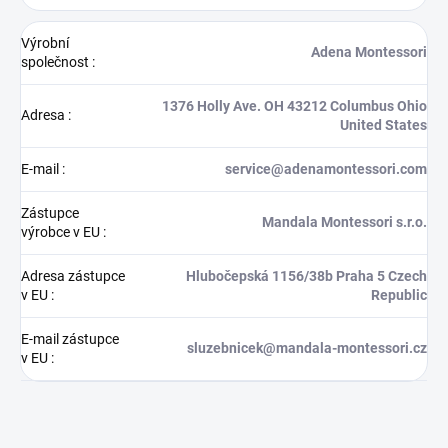
Výrobní
Adena Montessori
společnost
:
1376 Holly Ave. OH 43212 Columbus Ohio
Adresa
:
United States
E-mail
:
service@adenamontessori.com
Zástupce
Mandala Montessori s.r.o.
výrobce v EU
:
Adresa zástupce
Hlubočepská 1156/38b Praha 5 Czech
v EU
:
Republic
E-mail zástupce
sluzebnicek@mandala-montessori.cz
v EU
: