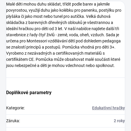
Malé děti mohou duhu skládat, třídit podle barev a jakmile
povyrostou, využijí duhu jako kolébku pro panenku, postýlku pro
plyšáka či jako most nebo tunel pro autíčka. Velká duhová
skládačka z barevných dřevěných oblouků je všestrannou a
ideální hračkou pro děti od 3 let. V naší nabídce najdete další tři
stavebnice z řady čtyř živlů - země, voda, oheň, vzduch. Sada je
určena pro Montessori vzdělávání dětí pod dohledem pedagoga
se znalostí principů a postupů. Pomůcka vhodná pro děti 3+.
Vyrobeno z nezávadných a certifikovaných materiálů s
certifikátem CE. Pomůcka může obsahovat malé součásti které
jsou nebezpečné a děti je mohou vdechnout nebo spolknout.
Doplňkové parametry
Kategorie
:
Edukativní hračky
Záruka
:
2 roky