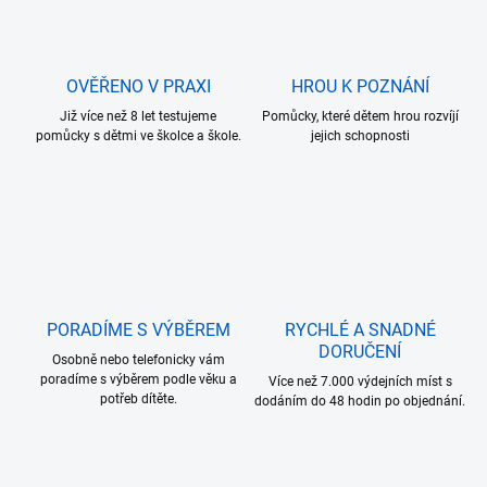
OVĚŘENO V PRAXI
HROU K POZNÁNÍ
Již více než 8 let testujeme
Pomůcky, které dětem hrou rozvíjí
pomůcky s dětmi ve školce a škole.
jejich schopnosti
PORADÍME S VÝBĚREM
RYCHLÉ A SNADNÉ
DORUČENÍ
Osobně nebo telefonicky vám
poradíme s výběrem podle věku a
Více než 7.000 výdejních míst s
potřeb dítěte.
dodáním do 48 hodin po objednání.