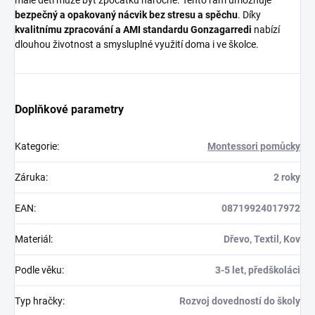
malé děti může být zpočátku náročné. Tento rám umožňuje
bezpečný a opakovaný nácvik bez stresu a spěchu
. Díky
kvalitnímu zpracování a AMI standardu Gonzagarredi
nabízí
dlouhou životnost a smysluplné využití doma i ve školce.
Doplňkové parametry
Kategorie
:
Montessori pomůcky
Záruka
:
2 roky
EAN
:
08719924017972
Materiál
:
Dřevo, Textil, Kov
Podle věku
:
3-5 let, předškoláci
Typ hračky
:
Rozvoj dovedností do školy