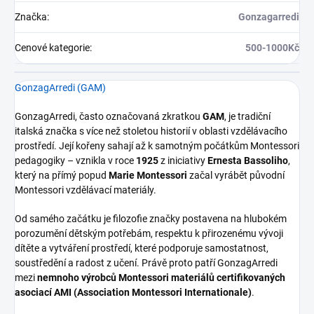
Značka
:
Gonzagarredi
Cenové kategorie
:
500-1000Kč
GonzagArredi (GAM)
GonzagArredi, často označovaná zkratkou
GAM
, je tradiční
italská značka s více než stoletou historií v oblasti vzdělávacího
prostředí. Její kořeny sahají až k samotným počátkům Montessori
pedagogiky – vznikla v roce
1925
z iniciativy
Ernesta Bassoliho
,
který na přímý popud
Marie Montessori
začal vyrábět původní
Montessori vzdělávací materiály.
Od samého začátku je filozofie značky postavena na hlubokém
porozumění dětským potřebám, respektu k přirozenému vývoji
dítěte a vytváření prostředí, které podporuje samostatnost,
soustředění a radost z učení. Právě proto patří GonzagArredi
mezi
nemnoho výrobců Montessori materiálů certifikovaných
asociací AMI (Association Montessori Internationale)
.