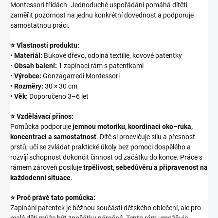
Montessori třídách. Jednoduché uspořádání pomáhá dítěti
zaměřit pozornost na jednu konkrétní dovednost a podporuje
samostatnou práci.
⭐ Vlastnosti produktu:
•
Materiál:
Bukové dřevo, odolná textilie, kovové patentky
•
Obsah balení:
1 zapínací rám s patentkami
•
Výrobce:
Gonzagarredi Montessori
•
Rozměry:
30 × 30 cm
•
Věk:
Doporučeno 3–6 let
⭐ Vzdělávací přínos:
Pomůcka podporuje
jemnou motoriku, koordinaci oko–ruka,
koncentraci a samostatnost
. Dítě si procvičuje sílu a přesnost
prstů, učí se zvládat praktické úkoly bez pomoci dospělého a
rozvíjí schopnost dokončit činnost od začátku do konce. Práce s
rámem zároveň posiluje
trpělivost, sebedůvěru a připravenost na
každodenní situace
.
⭐ Proč právě tato pomůcka:
Zapínání patentek je běžnou součástí dětského oblečení, ale pro