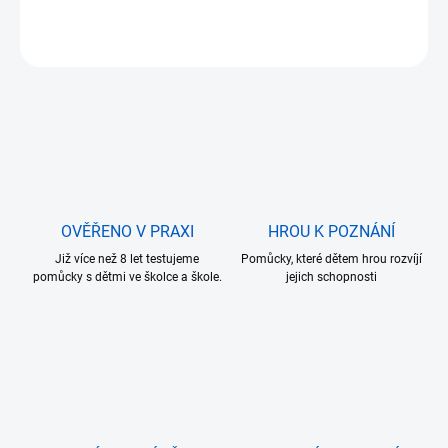
DETAILNÍ INFORMACE
ZEPTAT SE
OVĚŘENO V PRAXI
HROU K POZNÁNÍ
Již více než 8 let testujeme
Pomůcky, které dětem hrou rozvíjí
pomůcky s dětmi ve školce a škole.
jejich schopnosti