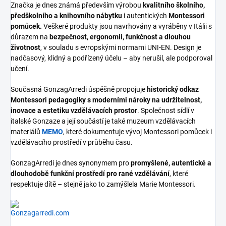
Značka je dnes známá především výrobou
kvalitního školního,
předškolního a knihovního nábytku
i autentických
Montessori
pomůcek.
Veškeré produkty jsou navrhovány a vyráběny v Itálii s
důrazem na
bezpečnost, ergonomii, funkčnost a dlouhou
životnost
, v souladu s evropskými normami UNI-EN. Design je
nadčasový, klidný a podřízený účelu – aby nerušil, ale podporoval
učení.
Současná GonzagArredi úspěšně propojuje
historický odkaz
Montessori pedagogiky s moderními nároky na udržitelnost,
inovace a estetiku vzdělávacích prostor
. Společnost sídlí v
italské Gonzaze a její součástí je také muzeum vzdělávacích
materiálů
MEMO
, které dokumentuje vývoj Montessori pomůcek i
vzdělávacího prostředí v průběhu času.
GonzagArredi je dnes synonymem pro
promyšlené, autentické a
dlouhodobě funkční prostředí pro rané vzdělávání
, které
respektuje dítě – stejně jako to zamýšlela Marie Montessori.