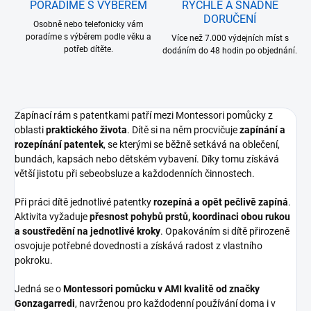
PORADÍME S VÝBĚREM
RYCHLÉ A SNADNÉ
DORUČENÍ
Osobně nebo telefonicky vám
poradíme s výběrem podle věku a
Více než 7.000 výdejních míst s
potřeb dítěte.
dodáním do 48 hodin po objednání.
Zapínací rám s patentkami patří mezi Montessori pomůcky z
oblasti
praktického života
. Dítě si na něm procvičuje
zapínání a
rozepínání patentek
, se kterými se běžně setkává na oblečení,
bundách, kapsách nebo dětském vybavení. Díky tomu získává
větší jistotu při sebeobsluze a každodenních činnostech.
Při práci dítě jednotlivé patentky
rozepíná a opět pečlivě zapíná
.
Aktivita vyžaduje
přesnost pohybů prstů, koordinaci obou rukou
a soustředění na jednotlivé kroky
. Opakováním si dítě přirozeně
osvojuje potřebné dovednosti a získává radost z vlastního
pokroku.
Jedná se o
Montessori pomůcku v AMI kvalitě od značky
Gonzagarredi
, navrženou pro každodenní používání doma i v