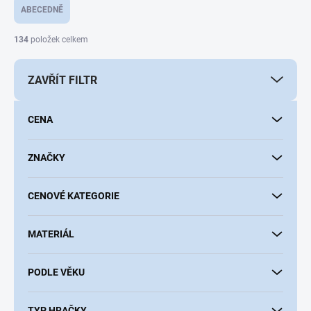
e
ABECEDNĚ
n
í
134
položek celkem
p
r
ZAVŘÍT FILTR
o
d
u
CENA
k
t
ů
ZNAČKY
CENOVÉ KATEGORIE
MATERIÁL
PODLE VĚKU
TYP HRAČKY