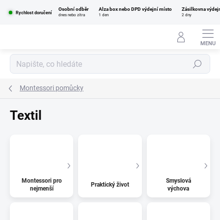
Přejít
Osobní odběr
Alza box nebo DPD výdejní místo
Zásilkovna výdej
na
Rychlost doručení
dnes nebo zítra
1 den
2 dny
obsah
Hledat
Montessori pomůcky
Textil
Montessori pro
Smyslová
Praktický život
nejmenší
výchova