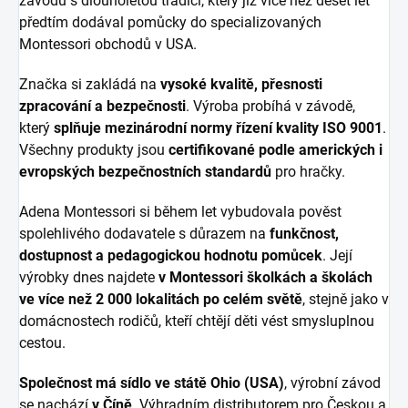
závodu s dlouholetou tradicí, který již více než deset let
předtím dodával pomůcky do specializovaných
Montessori obchodů v USA.
Značka si zakládá na
vysoké kvalitě, přesnosti
zpracování a bezpečnosti
. Výroba probíhá v závodě,
který
splňuje mezinárodní normy řízení kvality ISO 9001
.
Všechny produkty jsou
certifikované podle amerických i
evropských bezpečnostních standardů
pro hračky.
Adena Montessori si během let vybudovala pověst
spolehlivého dodavatele s důrazem na
funkčnost,
dostupnost a pedagogickou hodnotu pomůcek
. Její
výrobky dnes najdete
v Montessori školkách a školách
ve více než 2 000 lokalitách po celém světě
, stejně jako v
domácnostech rodičů, kteří chtějí děti vést smysluplnou
cestou.
Společnost má sídlo ve státě Ohio (USA)
, výrobní závod
se nachází
v Číně
. Výhradním distributorem pro Českou a