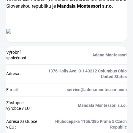
Slovenskou republiku je
Mandala Montessori s.r.o.
Výrobní
Adena Montessori
společnost
:
1376 Holly Ave. OH 43212 Columbus Ohio
Adresa
:
United States
E-mail
:
service@adenamontessori.com
Zástupce
Mandala Montessori s.r.o.
výrobce v EU
:
Adresa zástupce
Hlubočepská 1156/38b Praha 5 Czech
v EU
:
Republic