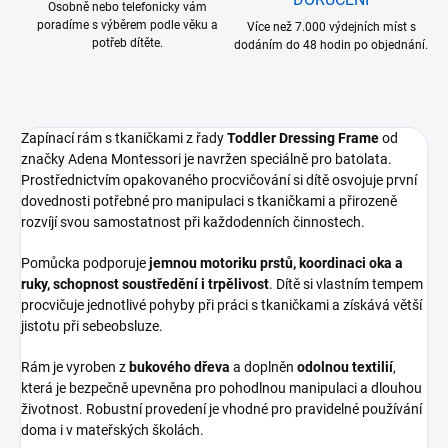
Osobně nebo telefonicky vám
poradíme s výběrem podle věku a
Více než 7.000 výdejních míst s
potřeb dítěte.
dodáním do 48 hodin po objednání.
Zapínací rám s tkaničkami z řady
Toddler Dressing Frame
od
značky Adena Montessori je navržen speciálně pro batolata.
Prostřednictvím opakovaného procvičování si dítě osvojuje první
dovednosti potřebné pro manipulaci s tkaničkami a přirozeně
rozvíjí svou samostatnost při každodenních činnostech.
Pomůcka podporuje
jemnou motoriku prstů, koordinaci oka a
ruky, schopnost soustředění i trpělivost
. Dítě si vlastním tempem
procvičuje jednotlivé pohyby při práci s tkaničkami a získává větší
jistotu při sebeobsluze.
Rám je vyroben z
bukového dřeva
a doplněn
odolnou textilií
,
která je bezpečně upevněna pro pohodlnou manipulaci a dlouhou
životnost. Robustní provedení je vhodné pro pravidelné používání
doma i v mateřských školách.