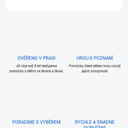
ZEPTAT SE
OVĚŘENO V PRAXI
HROU K POZNÁNÍ
Již více než 8 let testujeme
Pomůcky, které dětem hrou rozvíjí
pomůcky s dětmi ve školce a škole.
jejich schopnosti
PORADÍME S VÝBĚREM
RYCHLÉ A SNADNÉ
DORUČENÍ