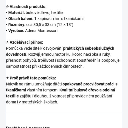
⭐ Vlastnosti produktu:
•
Materiál:
bukové dřevo, textilie
•
Obsah balení:
1 zapínací rám s tkaničkami
•
Rozměry:
cca 30,5 × 33 cm (12 × 13")
•
Výrobce:
Adena Montessori
⭐ Vzdělávací přínos:
Pomůcka vede dítě k osvojování
praktických sebeobslužných
dovedností
. Rozvíjí jemnou motoriku, koordinaci oka a ruky,
přesnost pohybů, trpělivost i schopnost soustředění a podporuje
samostatnost při každodenních činnostech.
⭐ Proč právě tato pomůcka:
Nácvik na rámu umožňuje dítěti
opakovaně procvičovat práci s
tkaničkami
vlastním tempem.
Kvalitní bukové dřevo a odolná
textilie
zajišťují dlouhou životnost při pravidelném používání
doma i v mateřských školách.