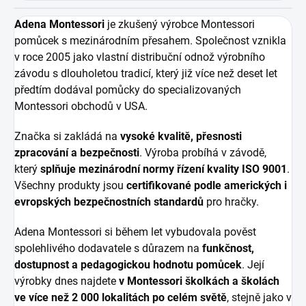
Adena Montessori
je zkušený výrobce Montessori
pomůcek s mezinárodním přesahem. Společnost vznikla
v roce 2005 jako vlastní distribuční odnož výrobního
závodu s dlouholetou tradicí, který již více než deset let
předtím dodával pomůcky do specializovaných
Montessori obchodů v USA.
Značka si zakládá na
vysoké kvalitě, přesnosti
zpracování a bezpečnosti
. Výroba probíhá v závodě,
který
splňuje mezinárodní normy řízení kvality ISO 9001
.
Všechny produkty jsou
certifikované podle amerických i
evropských bezpečnostních standardů
pro hračky.
Adena Montessori si během let vybudovala pověst
spolehlivého dodavatele s důrazem na
funkčnost,
dostupnost a pedagogickou hodnotu pomůcek
. Její
výrobky dnes najdete
v Montessori školkách a školách
ve více než 2 000 lokalitách po celém světě
, stejně jako v