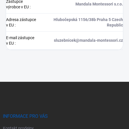
Zástupce
Mandala Montessori s.r.o.
výrobce v EU
:
Adresa zástupce
Hlubočepská 1156/38b Praha 5 Czech
v EU
:
Republic
E-mail zástupce
sluzebnicek@mandala-montessori.cz
v EU
:
Z
á
p
a
t
í
INFORMACE PRO VÁS
Kontakt prodejny