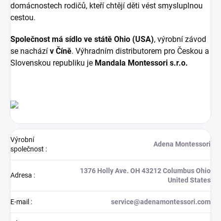
domácnostech rodičů, kteří chtějí děti vést smysluplnou
cestou.
Společnost má sídlo ve státě Ohio (USA)
, výrobní závod
se nachází
v Číně
. Výhradním distributorem pro Českou a
Slovenskou republiku je
Mandala Montessori s.r.o.
Výrobní
Adena Montessori
společnost
:
1376 Holly Ave. OH 43212 Columbus Ohio
Adresa
:
United States
E-mail
:
service@adenamontessori.com