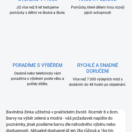
Již více než 8 let testujeme
Pomůcky, které dětem hrou rozvíjí
pomůcky s dětmi ve školce a škole.
jejich schopnosti
PORADÍME S VÝBĚREM
RYCHLÉ A SNADNÉ
DORUČENÍ
Osobně nebo telefonicky vám
poradíme s výběrem podle věku a
Více než 7.000 výdejních míst s
potřeb dítěte.
dodáním do 48 hodin po objednání.
Bavlněná žínka užitečná v praktickém životě. Rozměr 8 x 8cm.
Barvy na výběr zelená a modrá - váš požadavek napište do
poznámky, jinak posíláme barvu dle náhodného výběru nebo
dostupnosti. Aktualně dostupné již jen 2ks růžová a 1ks tm.