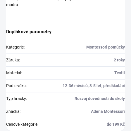
modrá
Doplňkové parametry
Kategorie
:
Montessori pomůcky
Záruka
:
2 roky
Materiál
:
Textil
Podle věku
:
12-36 měsíců, 3-5 let, předškoláci
Typ hračky
:
Rozvoj dovedností do školy
Značka
:
Adena Montessori
Cenové kategorie
:
do 199 Kč