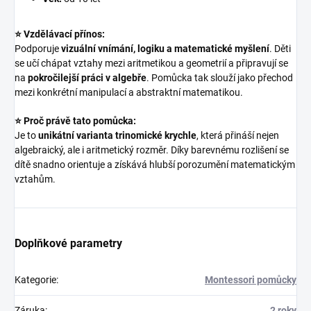
⭐ Vzdělávací přínos:
Podporuje
vizuální vnímání, logiku a matematické myšlení
. Děti
se učí chápat vztahy mezi aritmetikou a geometrií a připravují se
na
pokročilejší práci v algebře
. Pomůcka tak slouží jako přechod
mezi konkrétní manipulací a abstraktní matematikou.
⭐ Proč právě tato pomůcka:
Je to
unikátní varianta trinomické krychle
, která přináší nejen
algebraický, ale i aritmetický rozměr. Díky barevnému rozlišení se
dítě snadno orientuje a získává hlubší porozumění matematickým
vztahům.
Doplňkové parametry
Kategorie
:
Montessori pomůcky
Záruka
:
2 roky