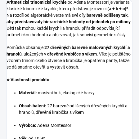
Aritmetická trinomická krychle
od Adena Montessori je varianta
klasické trinomické krychle, která představuje rovnici
(a + b + c)³
.
Na rozdíl od algebraické verze má své díly
barevně odlišeny tak,
aby představovaly hierarchické hodnoty od jednotek po miliony
.
Děti tak mohou každé krychli a hranolu přiřadit odpovídající
aritmetickou hodnotu a objevovat, jak souvisí geometrie s čísly.
Pomůcka obsahuje
27 dřevěných barevně malovaných krychlí a
hranolů
, uložených v
dřevěné krabičce s víkem
. Víko je potištěno
vzorem trinomického čtverce a krabička je opatřena panty, takže
se dá snadno otevřít a vystavit obsah.
⭐ Vlastnosti produktu:
Materiál:
masivní buk, ekologické barvy
Obsah balení:
27 barevně odlišených dřevěných krychlí a
hranolů, dřevěná krabička s víkem
Výrobce:
Adena Montessori
Věk:
od 10 let