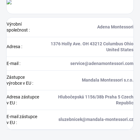
Výrobní
Adena Montessori
společnost
:
1376 Holly Ave. OH 43212 Columbus Ohio
Adresa
:
United States
E-mail
:
service@adenamontessori.com
Zástupce
Mandala Montessori s.r.o.
výrobce v EU
:
Adresa zástupce
Hlubočepská 1156/38b Praha 5 Czech
v EU
:
Republic
E-mail zástupce
sluzebnicek@mandala-montessori.cz
v EU
: