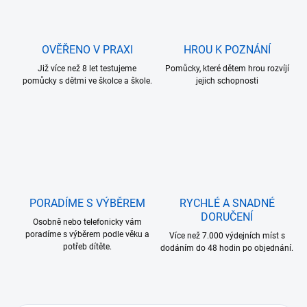
OVĚŘENO V PRAXI
HROU K POZNÁNÍ
Již více než 8 let testujeme
Pomůcky, které dětem hrou rozvíjí
pomůcky s dětmi ve školce a škole.
jejich schopnosti
PORADÍME S VÝBĚREM
RYCHLÉ A SNADNÉ
DORUČENÍ
Osobně nebo telefonicky vám
poradíme s výběrem podle věku a
Více než 7.000 výdejních míst s
potřeb dítěte.
dodáním do 48 hodin po objednání.