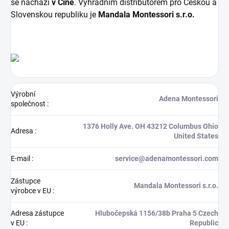
se nachází
v Číně
. Výhradním distributorem pro Českou a
Slovenskou republiku je
Mandala Montessori s.r.o.
Výrobní
Adena Montessori
společnost
:
1376 Holly Ave. OH 43212 Columbus Ohio
Adresa
:
United States
E-mail
:
service@adenamontessori.com
Zástupce
Mandala Montessori s.r.o.
výrobce v EU
:
Adresa zástupce
Hlubočepská 1156/38b Praha 5 Czech
v EU
:
Republic