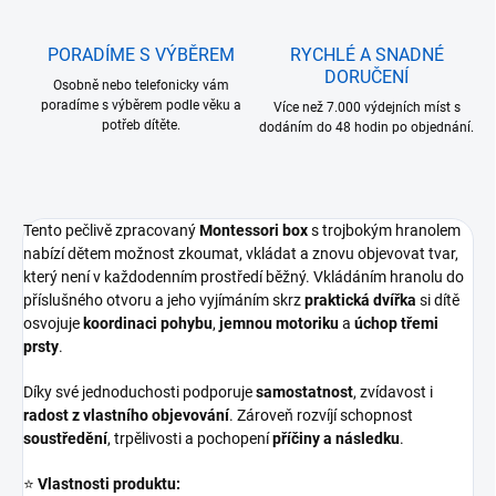
PORADÍME S VÝBĚREM
RYCHLÉ A SNADNÉ
DORUČENÍ
Osobně nebo telefonicky vám
poradíme s výběrem podle věku a
Více než 7.000 výdejních míst s
potřeb dítěte.
dodáním do 48 hodin po objednání.
Tento pečlivě zpracovaný
Montessori box
s trojbokým hranolem
nabízí dětem možnost zkoumat, vkládat a znovu objevovat tvar,
který není v každodenním prostředí běžný. Vkládáním hranolu do
příslušného otvoru a jeho vyjímáním skrz
praktická dvířka
si dítě
osvojuje
koordinaci pohybu
,
jemnou motoriku
a
úchop třemi
prsty
.
Díky své jednoduchosti podporuje
samostatnost
, zvídavost i
radost z vlastního objevování
. Zároveň rozvíjí schopnost
soustředění
, trpělivosti a pochopení
příčiny a následku
.
⭐
Vlastnosti produktu: