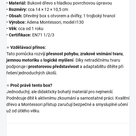
•
Materiál:
Bukové dřevo s hladkou povrchovou úpravou
•
Rozměry:
cca 14 × 12 × 10,5 cm
•
Obsah:
Dřevěný box s otvorem a dvířky, 1 trojboký hranol
•
Výrobce:
Adena Montessori, model I130
•
Věk:
cca od 1 roku
•
Certifikace:
EN71 1/2/3
⭐
Vzdělávací přínos:
Tato pomůcka rozvíjí
přesnost pohybu
,
zrakové vnímání tvaru
,
jemnou motoriku
a
logické myšlení
. Díky netradičnímu tvaru
podporuje i
prostorovou představivost
a adaptabilitu dítěte při
řešení jednoduchých úkolů.
⭐
Proč právě tento box?
Jednoduchý, ale didakticky bohatý materiál pro nejmenší.
Podněcuje dítě k aktivnímu zkoumání a samostatné práci. Kvalitní
dřevo a Montessori přístup zaručují bezpečné a smysluplné učení
už od útlého věku.