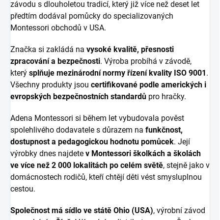
závodu s dlouholetou tradicí, který již více než deset let
předtím dodával pomůcky do specializovaných
Montessori obchodů v USA.
Značka si zakládá na
vysoké kvalitě, přesnosti
zpracování a bezpečnosti
. Výroba probíhá v závodě,
který
splňuje mezinárodní normy řízení kvality ISO 9001
.
Všechny produkty jsou
certifikované podle amerických i
evropských bezpečnostních standardů
pro hračky.
Adena Montessori si během let vybudovala pověst
spolehlivého dodavatele s důrazem na
funkčnost,
dostupnost a pedagogickou hodnotu pomůcek
. Její
výrobky dnes najdete
v Montessori školkách a školách
ve více než 2 000 lokalitách po celém světě
, stejně jako v
domácnostech rodičů, kteří chtějí děti vést smysluplnou
cestou.
Společnost má sídlo ve státě Ohio (USA)
, výrobní závod