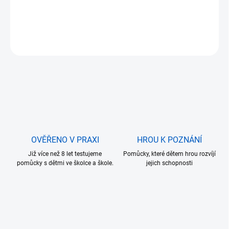
⭐
Vhodné od 1 roku
– ideální pro první Montessori aktivity
DETAILNÍ INFORMACE
ZEPTAT SE
OVĚŘENO V PRAXI
HROU K POZNÁNÍ
Již více než 8 let testujeme
Pomůcky, které dětem hrou rozvíjí
pomůcky s dětmi ve školce a škole.
jejich schopnosti