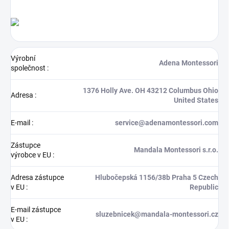
Výrobní
Adena Montessori
společnost
:
1376 Holly Ave. OH 43212 Columbus Ohio
Adresa
:
United States
E-mail
:
service@adenamontessori.com
Zástupce
Mandala Montessori s.r.o.
výrobce v EU
:
Adresa zástupce
Hlubočepská 1156/38b Praha 5 Czech
v EU
:
Republic
E-mail zástupce
sluzebnicek@mandala-montessori.cz
v EU
: