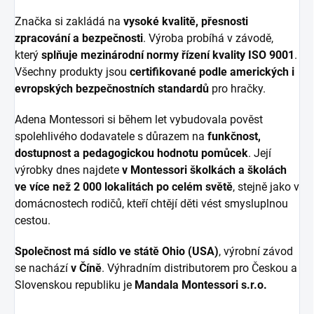
Značka si zakládá na
vysoké kvalitě, přesnosti
zpracování a bezpečnosti
. Výroba probíhá v závodě,
který
splňuje mezinárodní normy řízení kvality ISO 9001
.
Všechny produkty jsou
certifikované podle amerických i
evropských bezpečnostních standardů
pro hračky.
Adena Montessori si během let vybudovala pověst
spolehlivého dodavatele s důrazem na
funkčnost,
dostupnost a pedagogickou hodnotu pomůcek
. Její
výrobky dnes najdete
v Montessori školkách a školách
ve více než 2 000 lokalitách po celém světě
, stejně jako v
domácnostech rodičů, kteří chtějí děti vést smysluplnou
cestou.
Společnost má sídlo ve státě Ohio (USA)
, výrobní závod
se nachází
v Číně
. Výhradním distributorem pro Českou a
Slovenskou republiku je
Mandala Montessori s.r.o.