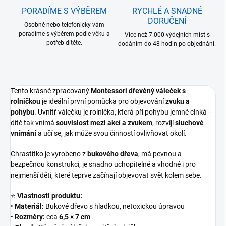
PORADÍME S VÝBĚREM
RYCHLÉ A SNADNÉ
DORUČENÍ
Osobně nebo telefonicky vám
poradíme s výběrem podle věku a
Více než 7.000 výdejních míst s
potřeb dítěte.
dodáním do 48 hodin po objednání.
Tento krásně zpracovaný
Montessori dřevěný váleček s
rolničkou
je ideální první pomůcka pro objevování
zvuku a
pohybu
. Uvnitř válečku je rolnička, která při pohybu jemně cinká –
dítě tak vnímá
souvislost mezi akcí a zvukem
, rozvíjí
sluchové
vnímání
a učí se, jak může svou činností ovlivňovat okolí.
Chrastítko je vyrobeno z
bukového dřeva
, má pevnou a
bezpečnou konstrukci, je snadno uchopitelné a vhodné i pro
nejmenší děti, které teprve začínají objevovat svět kolem sebe.
⭐
Vlastnosti produktu:
•
Materiál:
Bukové dřevo s hladkou, netoxickou úpravou
•
Rozměry:
cca
6,5 × 7 cm