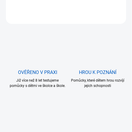
DETAILNÍ INFORMACE
ZEPTAT SE
OVĚŘENO V PRAXI
HROU K POZNÁNÍ
Již více než 8 let testujeme
Pomůcky, které dětem hrou rozvíjí
pomůcky s dětmi ve školce a škole.
jejich schopnosti