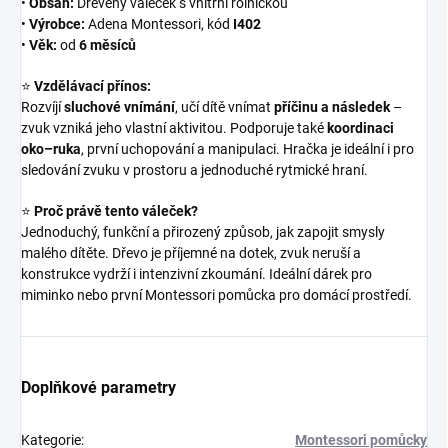
•
Obsah:
Dřevěný váleček s vnitřní rolničkou
•
Výrobce:
Adena Montessori, kód
I402
•
Věk:
od
6 měsíců
⭐
Vzdělávací přínos:
Rozvíjí
sluchové vnímání
, učí dítě vnímat
příčinu a následek
–
zvuk vzniká jeho vlastní aktivitou. Podporuje také
koordinaci
oko–ruka
, první uchopování a manipulaci. Hračka je ideální i pro
sledování zvuku v prostoru a jednoduché rytmické hraní.
⭐
Proč právě tento váleček?
Jednoduchý, funkční a přirozený způsob, jak zapojit smysly
malého dítěte. Dřevo je příjemné na dotek, zvuk neruší a
konstrukce vydrží i intenzivní zkoumání. Ideální dárek pro
miminko nebo první Montessori pomůcka pro domácí prostředí.
Doplňkové parametry
Kategorie
:
Montessori pomůcky