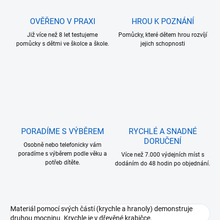
OVĚŘENO V PRAXI
HROU K POZNÁNÍ
Již více než 8 let testujeme
Pomůcky, které dětem hrou rozvíjí
pomůcky s dětmi ve školce a škole.
jejich schopnosti
PORADÍME S VÝBĚREM
RYCHLÉ A SNADNÉ
DORUČENÍ
Osobně nebo telefonicky vám
poradíme s výběrem podle věku a
Více než 7.000 výdejních míst s
potřeb dítěte.
dodáním do 48 hodin po objednání.
Materiál pomocí svých částí (krychle a hranoly) demonstruje
druhou mocninu. Krychle je v dřevěné krabičce.