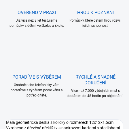
OVĚŘENO V PRAXI
HROU K POZNÁNÍ
Již více než 8 let testujeme
Pomůcky, které dětem hrou rozvíjí
pomůcky s dětmi ve školce a škole.
jejich schopnosti
PORADÍME S VÝBĚREM
RYCHLÉ A SNADNÉ
DORUČENÍ
Osobně nebo telefonicky vám
poradíme s výběrem podle věku a
Více než 7.000 výdejních míst s
potřeb dítěte.
dodáním do 48 hodin po objednání.
Malá geometrická deska s kolíčky o rozměrech 12x12x1,5cm
Vyrobeno z dřevěné překližky s papírovými kartami s předlohami