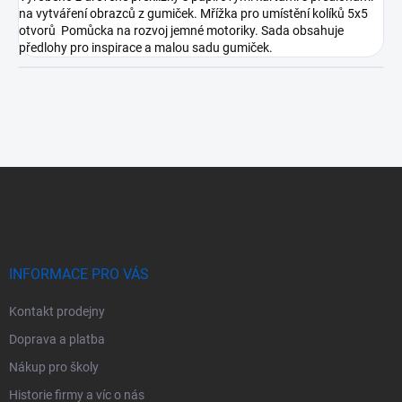
na vytváření obrazců z gumiček. Mřížka pro umístění kolíků 5x5
otvorů Pomůcka na rozvoj jemné motoriky. Sada obsahuje
předlohy pro inspirace a malou sadu gumiček.
Z
á
p
a
t
í
INFORMACE PRO VÁS
Kontakt prodejny
Doprava a platba
Nákup pro školy
Historie firmy a víc o nás