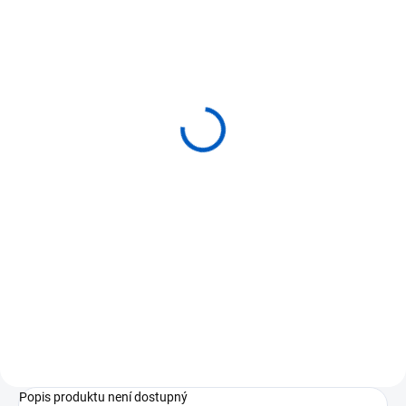
SKLADEM
(1 KS)
ADENA MONTESSORI
Pythagorova tabulka
1 100 Kč
Do košíku
⭐ Pomůcka pro praktické
procvičování násobilky 1–10 ⭐
Dítě vkládá dřevěné čtverečky s
výsledky do prázdné tabulky ⭐
Podporuje porozumění struktuře
násobení a zapamatování...
Popis produktu není dostupný