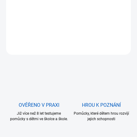
11.8.2026
MOŽNOSTI
DORUČENÍ
−
+
Přidat do košíku
ZEPTAT SE
OVĚŘENO V PRAXI
HROU K POZNÁNÍ
Již více než 8 let testujeme
Pomůcky, které dětem hrou rozvíjí
pomůcky s dětmi ve školce a škole.
jejich schopnosti