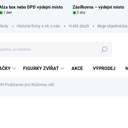
Alza box nebo DPD výdejní místo
Zásilkovna – výdejní místo
1 den
2 dny
školy
Historie firmy a víc o nás
Vrátit zboží
Moje objednávka
Hledat
RAČKY
FIGURKY ZVÍŘAT
AKCE
VÝPRODEJ
 Podstavec pro Růžovou věž
Neohodnoceno
Podrobnosti hodnocení
ZNAČKA:
ADENA MON
39
Měrná
SKL
cena: