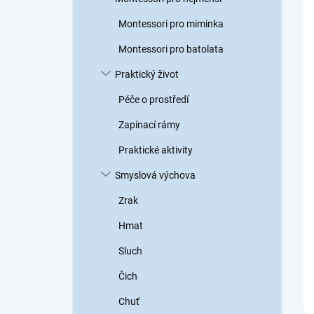
a
n
Montessori pro miminka
n
Montessori pro batolata
í
p
Praktický život
a
n
Péče o prostředí
e
Zapínací rámy
l
Praktické aktivity
Smyslová výchova
Zrak
Hmat
Sluch
Čich
Chuť