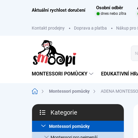
Přejít
Osobní odběr
na
Aktuální rychlost doručení
dnes nebo zítra
obsah
Kontakt prodejny
Doprava a platba
Nákup pro 
MONTESSORI POMŮCKY
EDUKATIVNÍ H
Domů
Montessori pomůcky
ADENA MONTESSORI
P
Kategorie
o
Přeskočit
s
kategorie
t
Montessori pomůcky
r
Montessori pro nejmenší