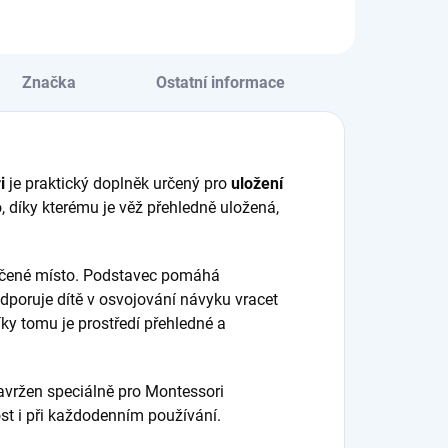
eva ⭐ Kostky se
tšují ve všech
ech rozměrech –
 1 cm³ do 1000
Značka
Ostatní informace
 ⭐...
i
je praktický doplněk určený pro
uložení
, díky kterému je věž přehledně uložená,
rčené místo. Podstavec pomáhá
dporuje dítě v osvojování návyku vracet
ky tomu je prostředí přehledné a
avržen speciálně pro Montessori
st i při každodenním používání.