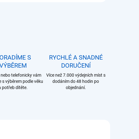
ORADÍME S
RYCHLÉ A SNADNÉ
VÝBĚREM
DORUČENÍ
nebo telefonicky vám
Více než 7.000 výdejních míst s
 s výběrem podle věku
dodáním do 48 hodin po
a potřeb dítěte.
objednání.
NI002400