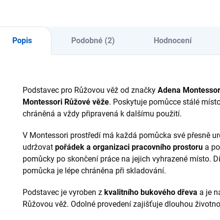
Každá kostka má
dř
liší velikostí hrany od
jinou velikost hrany
zvě
0,5 cm do 5 cm ⭐
(1–10 cm) ⭐ Rozvíjí
tř
Rozvoj smyslového
jemnou motoriku,
od
vnímání, jemné
Popis
Podobné (2)
Hodnocení
koordinaci a...
cm³
motoriky...
Podstavec pro Růžovou věž od značky
Adena Montessor
Montessori Růžové věže
. Poskytuje pomůcce stálé místo
chráněná a vždy připravená k dalšímu použití.
V Montessori prostředí má každá pomůcka své přesně u
udržovat
pořádek a organizaci pracovního prostoru
a po
pomůcky po skončení práce na jejich vyhrazené místo. Dí
pomůcka je lépe chráněna při skladování.
Podstavec je vyroben z
kvalitního bukového dřeva
a je n
Růžovou věž. Odolné provedení zajišťuje dlouhou životno