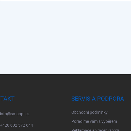
TAKT
SERVIS A PODPORA
Obchodní podmínky
info
@
smoopi.cz
Poradíme vám s výběrem
+420 602 572 644
Reklamace a vrácení zboží