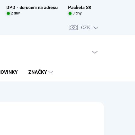
DPD - doručení na adresu
Packeta SK
2 dny
3 dny
CZK
PRÁZDNÝ KOŠÍK
NÁKUPNÍ
KOŠÍK
NOVINKY
ZNAČKY
TESSORI
0 Kč
ADEM
(1 KS)