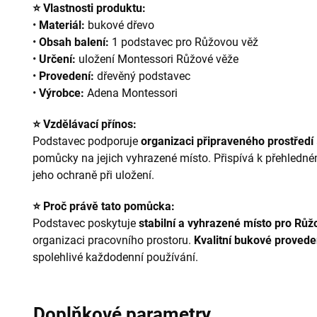
⭐ Vlastnosti produktu:
•
Materiál:
bukové dřevo
•
Obsah balení:
1 podstavec pro Růžovou věž
•
Určení:
uložení Montessori Růžové věže
•
Provedení:
dřevěný podstavec
•
Výrobce:
Adena Montessori
⭐ Vzdělávací přínos:
Podstavec podporuje
organizaci připraveného prostředí
pomůcky na jejich vyhrazené místo. Přispívá k přehledn
jeho ochraně při uložení.
⭐ Proč právě tato pomůcka:
Podstavec poskytuje
stabilní a vyhrazené místo pro Růž
organizaci pracovního prostoru.
Kvalitní bukové provede
spolehlivé každodenní používání.
Doplňkové parametry