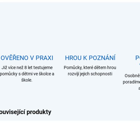
OVĚŘENO V PRAXI
HROU K POZNÁNÍ
P
Již více než 8 let testujeme
Pomůcky, které dětem hrou
pomůcky s dětmi ve školce a
rozvíjí jejich schopnosti
Osobně 
škole.
poradíme
ouvisející produkty
A042
VI50508