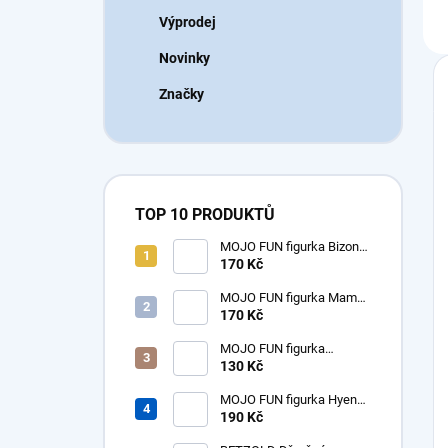
Výprodej
Novinky
Značky
TOP 10 PRODUKTŮ
MOJO FUN figurka Bizon
americký samice
170 Kč
MOJO FUN figurka Mamut
mládě
170 Kč
MOJO FUN figurka
dinosaurus Tyrannosaurus
130 Kč
Rex mládě
MOJO FUN figurka Hyena
prehistorická - Hyaenodon
190 Kč
Gigas