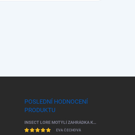
POSLEDNÍ HODNOCENÍ
PRODUKTU
INSECT LORE MOTÝLÍ ZAHRÁDKA KOMPLETNÍ ŠKOLNÍ SADA (33 HOUSENEK)
EVA ČECHOVÁ