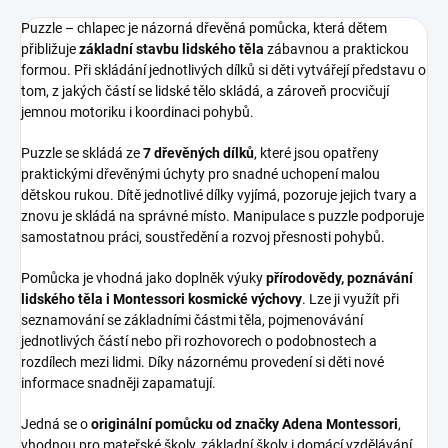
Puzzle – chlapec je názorná dřevěná pomůcka, která dětem
přibližuje
základní stavbu lidského těla
zábavnou a praktickou
formou. Při skládání jednotlivých dílků si děti vytvářejí představu o
tom, z jakých částí se lidské tělo skládá, a zároveň procvičují
jemnou motoriku i koordinaci pohybů.
Puzzle se skládá ze
7 dřevěných dílků
, které jsou opatřeny
praktickými dřevěnými úchyty pro snadné uchopení malou
dětskou rukou. Dítě jednotlivé dílky vyjímá, pozoruje jejich tvary a
znovu je skládá na správné místo. Manipulace s puzzle podporuje
samostatnou práci, soustředění a rozvoj přesnosti pohybů.
Pomůcka je vhodná jako doplněk výuky
přírodovědy, poznávání
lidského těla i Montessori kosmické výchovy
. Lze ji využít při
seznamování se základními částmi těla, pojmenovávání
jednotlivých částí nebo při rozhovorech o podobnostech a
rozdílech mezi lidmi. Díky názornému provedení si děti nové
informace snadněji zapamatují.
Jedná se o
originální pomůcku od značky Adena Montessori
,
vhodnou pro mateřské školy, základní školy i domácí vzdělávání.