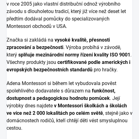
v roce 2005 jako vlastní distribuční odnož výrobního
závodu s dlouholetou tradicí, který již více než deset let
předtím dodával pomůcky do specializovaných
Montessori obchodů v USA.
Značka si zakládá na
vysoké kvalitě, přesnosti
zpracování a bezpečnosti
. Výroba probíhá v závodě,
který
splňuje mezinárodní normy řízení kvality ISO 9001
.
Všechny produkty jsou
certifikované podle amerických i
evropských bezpečnostních standardů
pro hračky.
Adena Montessori si během let vybudovala pověst
spolehlivého dodavatele s důrazem na
funkčnost,
dostupnost a pedagogickou hodnotu pomůcek
. Její
výrobky dnes najdete
v Montessori školkách a školách
ve více než 2 000 lokalitách po celém světě
, stejně jako v
domácnostech rodičů, kteří chtějí děti vést smysluplnou
cestou.