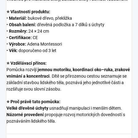
⭐ Vlastnosti produktu:
•
Materiál:
bukové dřevo, překližka
•
Obsah balení:
dřevěná podložka a 7 dílků s úchyty
•
Rozměry:
24 × 24 cm
•
Certifikace:
CE
•
Výrobce:
Adena Montessori
•
Věk:
doporučeno od 3 let
⭐ Vzdělávací přínos:
Pomůcka rozvíjí
jemnou motoriku, koordinaci oko–ruka, zrakové
vnímání a koncentraci
. Dítě se přirozenou cestou seznamuje se
základní stavbou lidského těla, poznává jeho jednotlivé části a
rozšiřuje svou slovní zásobu.
⭐ Proč právě tato pomůcka:
Velké dřevěné úchyty
usnadňují manipulaci i menším dětem.
Názorné provedení
propojuje rozvoj motorických dovedností s
poznáváním lidského těla.