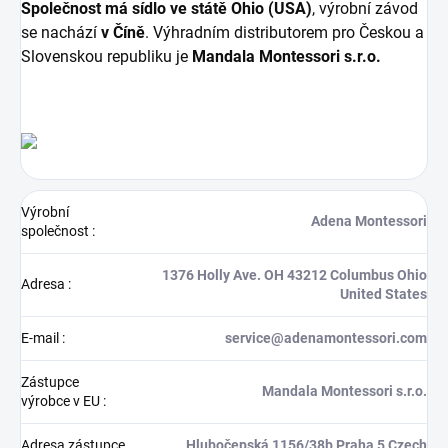
Společnost má sídlo ve státě Ohio (USA)
, výrobní závod
se nachází
v Číně
. Výhradním distributorem pro Českou a
Slovenskou republiku je
Mandala Montessori s.r.o.
Výrobní
Adena Montessori
společnost
:
1376 Holly Ave. OH 43212 Columbus Ohio
Adresa
:
United States
E-mail
:
service@adenamontessori.com
Zástupce
Mandala Montessori s.r.o.
výrobce v EU
:
Adresa zástupce
Hlubočepská 1156/38b Praha 5 Czech