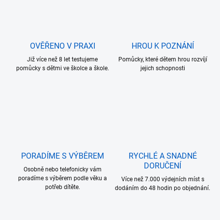
OVĚŘENO V PRAXI
HROU K POZNÁNÍ
Již více než 8 let testujeme
Pomůcky, které dětem hrou rozvíjí
pomůcky s dětmi ve školce a škole.
jejich schopnosti
PORADÍME S VÝBĚREM
RYCHLÉ A SNADNÉ
DORUČENÍ
Osobně nebo telefonicky vám
poradíme s výběrem podle věku a
Více než 7.000 výdejních míst s
potřeb dítěte.
dodáním do 48 hodin po objednání.