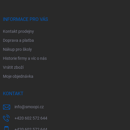
p
a
t
í
INFORMACE PRO VÁS
Kontakt prodejny
Doprava a platba
Nákup pro školy
Historie firmy a víc o nás
Vrátit zboží
Moje objednávka
KONTAKT
info
@
smoopi.cz
+420 602 572 644
+420 602 572 644