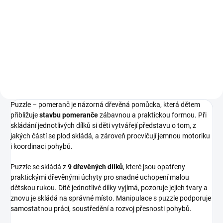
⭐ Montessori úložná komoda se
⭐ Dřevěná úložná komoda pro
sadou 5 výukových puzzle ⭐ Dítě
botanická i zoologická puzzle ⭐
vyjímá a skládá puzzle s
Umožňuje přehledné uložení a
dřevěnými úchyty ⭐ Rozvíjí
snadný přístup k puzzle ⭐
jemnou motoriku, pozorování a
Podporuje samostatnost a péči o
poznávání přírody ⭐ Dřevěná...
výukové pomůcky ⭐ 3 prostorné...
Puzzle – pomeranč je názorná dřevěná pomůcka, která dětem
přibližuje
stavbu pomeranče
zábavnou a praktickou formou. Při
skládání jednotlivých dílků si děti vytvářejí představu o tom, z
jakých částí se plod skládá, a zároveň procvičují jemnou motoriku
i koordinaci pohybů.
Puzzle se skládá z
9 dřevěných dílků
, které jsou opatřeny
praktickými dřevěnými úchyty pro snadné uchopení malou
dětskou rukou. Dítě jednotlivé dílky vyjímá, pozoruje jejich tvary a
znovu je skládá na správné místo. Manipulace s puzzle podporuje
samostatnou práci, soustředění a rozvoj přesnosti pohybů.