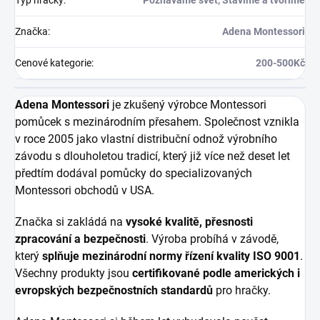
Typ hračky
:
Poznáváme svět, Stavíme a tvoříme
Značka
:
Adena Montessori
Cenové kategorie
:
200-500Kč
Adena Montessori
je zkušený výrobce Montessori
pomůcek s mezinárodním přesahem. Společnost vznikla
v roce 2005 jako vlastní distribuční odnož výrobního
závodu s dlouholetou tradicí, který již více než deset let
předtím dodával pomůcky do specializovaných
Montessori obchodů v USA.
Značka si zakládá na
vysoké kvalitě, přesnosti
zpracování a bezpečnosti
. Výroba probíhá v závodě,
který
splňuje mezinárodní normy řízení kvality ISO 9001
.
Všechny produkty jsou
certifikované podle amerických i
evropských bezpečnostních standardů
pro hračky.