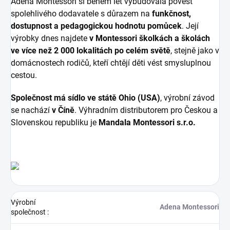
Adena Montessori si během let vybudovala pověst
spolehlivého dodavatele s důrazem na
funkčnost,
dostupnost a pedagogickou hodnotu pomůcek
. Její
výrobky dnes najdete
v Montessori školkách a školách
ve více než 2 000 lokalitách po celém světě
, stejně jako v
domácnostech rodičů, kteří chtějí děti vést smysluplnou
cestou.
Společnost má sídlo ve státě Ohio (USA)
, výrobní závod
se nachází
v Číně
. Výhradním distributorem pro Českou a
Slovenskou republiku je
Mandala Montessori s.r.o.
Výrobní
Adena Montessori
společnost
: