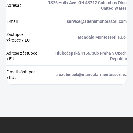
1376 Holly Ave. OH 43212 Columbus Ohio
Adresa
:
United States
E-mail
:
service@adenamontessori.com
Zástupce
Mandala Montessori s.r.o.
výrobce v EU
:
Adresa zástupce
Hlubočepská 1156/38b Praha 5 Czech
v EU
:
Republic
E-mail zástupce
sluzebnicek@mandala-montessori.cz
v EU
:
Z
á