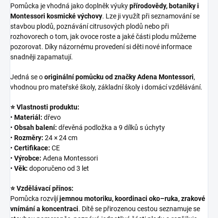
Pomůcka je vhodná jako doplněk výuky
přírodovědy, botaniky i
Montessori kosmické výchovy
. Lze ji využít při seznamování se
stavbou plodů, poznávání citrusových plodů nebo při
rozhovorech o tom, jak ovoce roste a jaké části plodu můžeme
pozorovat. Díky názornému provedení si děti nové informace
snadněji zapamatují.
Jedná se o
originální pomůcku od značky Adena Montessori
,
vhodnou pro mateřské školy, základní školy i domácí vzdělávání.
⭐ Vlastnosti produktu:
•
Materiál:
dřevo
•
Obsah balení:
dřevěná podložka a 9 dílků s úchyty
•
Rozměry:
24 × 24 cm
•
Certifikace:
CE
•
Výrobce:
Adena Montessori
•
Věk:
doporučeno od 3 let
⭐ Vzdělávací přínos:
Pomůcka rozvíjí
jemnou motoriku, koordinaci oko–ruka, zrakové
vnímání a koncentraci
. Dítě se přirozenou cestou seznamuje se