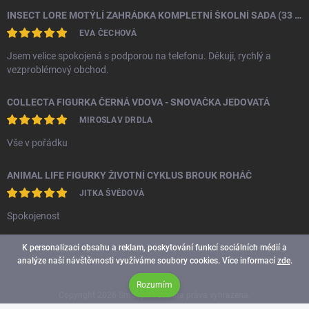
INSECT LORE MOTÝLÍ ZAHRÁDKA KOMPLETNÍ ŠKOLNÍ SADA (33 HOUSENEK)
EVA ČECHOVÁ
Jsem velice spokojená s podporou na telefonu. Děkuji, rychlý a
vezproblémový obchod.
COLLECTA FIGURKA ČERNÁ VDOVA - SNOVAČKA JEDOVATÁ
MIROSLAV DRDLA
Vše v pořádku
ANIMAL LIFE FIGURKY ŽIVOTNÍ CYKLUS BROUK ROHÁČ
JITKA ŠVÉDOVÁ
Spokojenost
K personalizaci obsahu a reklam, poskytování funkcí sociálních médií a
analýze naší návštěvnosti využíváme soubory cookies. Více informací
zde
.
Rozumím
Copyright 2026
Smoopi
. Všechna práva vyhrazena.