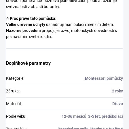
stavbou pomeranče, poznává jednotlivé části plodu a rozšiřuje
své znalosti z oblasti botaniky.
⭐ Proč právě tato pomůcka:
Velké dřevěné úchyty
usnadňují manipulaci i menším dětem.
Názorné provedení
propojuje rozvoj motorických dovedností s
poznáváním světa rostlin.
Doplňkové parametry
Kategorie
:
Montessori pomůcky
Záruka
:
2 roky
Materiál
:
Dřevo
Podle věku
:
12-36 měsíců, 3-5 let, předškoláci