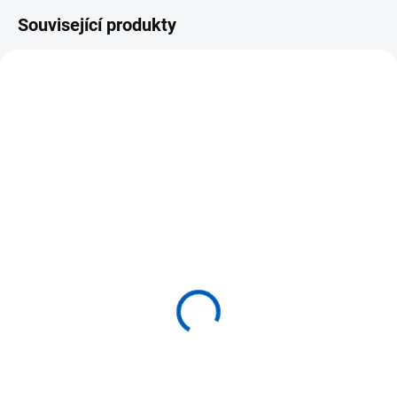
Související produkty
SKLADEM
SKLADEM
(3 KS)
(>5 KS)
ADENA MONTESSORI
ADENA MONTESSORI
Botanická komoda -
Komoda pro botanické
včetně 5ks puzzle
puzzle - 3ks
3 120 Kč
1 025 Kč
Do košíku
Do košíku