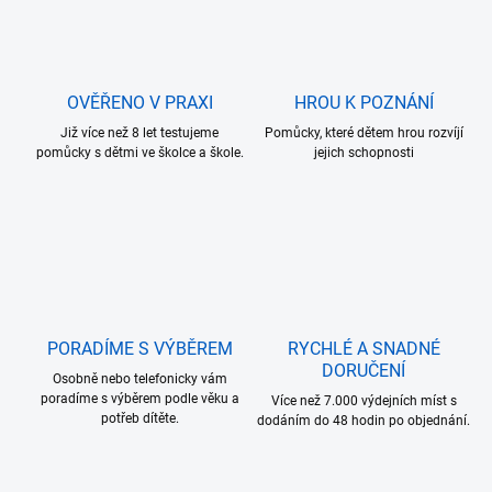
OVĚŘENO V PRAXI
HROU K POZNÁNÍ
Již více než 8 let testujeme
Pomůcky, které dětem hrou rozvíjí
pomůcky s dětmi ve školce a škole.
jejich schopnosti
PORADÍME S VÝBĚREM
RYCHLÉ A SNADNÉ
DORUČENÍ
Osobně nebo telefonicky vám
poradíme s výběrem podle věku a
Více než 7.000 výdejních míst s
potřeb dítěte.
dodáním do 48 hodin po objednání.