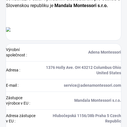
Slovenskou republiku je
Mandala Montessori s.r.o.
Výrobní
Adena Montessori
společnost
:
1376 Holly Ave. OH 43212 Columbus Ohio
Adresa
:
United States
E-mail
:
service@adenamontessori.com
Zástupce
Mandala Montessori s.r.o.
výrobce v EU
:
Adresa zástupce
Hlubočepská 1156/38b Praha 5 Czech
v EU
:
Republic