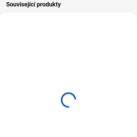
Související produkty
SKLADEM
SKLADEM
(>5 KS)
(1 KS)
ADENA MONTESSORI
ADENA MONTESSORI
Puzzle - list
Puzzle - strom
380 Kč
380 Kč
Do košíku
Do košíku
⭐ Botanické vkládací puzzle pro
⭐ Botanické vkládací puzzle pro