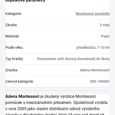
Doplňkové parametry
Kategorie
:
Montessori pomůcky
Záruka
:
2 roky
Materiál
:
Papír
Podle věku
:
předškoláci, 7-10 let
Typ hračky
:
Poznáváme svět, Rozvoj dovedností do školy
Značka
:
Adena Montessori
Cenové kategorie
:
500-1000Kč
Adena Montessori
je zkušený výrobce Montessori
pomůcek s mezinárodním přesahem. Společnost vznikla
v roce 2005 jako vlastní distribuční odnož výrobního
závodu s dlouholetou tradicí, který již více než deset let