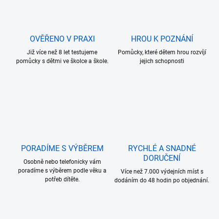
OVĚŘENO V PRAXI
HROU K POZNÁNÍ
Již více než 8 let testujeme
Pomůcky, které dětem hrou rozvíjí
pomůcky s dětmi ve školce a škole.
jejich schopnosti
PORADÍME S VÝBĚREM
RYCHLÉ A SNADNÉ
DORUČENÍ
Osobně nebo telefonicky vám
poradíme s výběrem podle věku a
Více než 7.000 výdejních míst s
potřeb dítěte.
dodáním do 48 hodin po objednání.