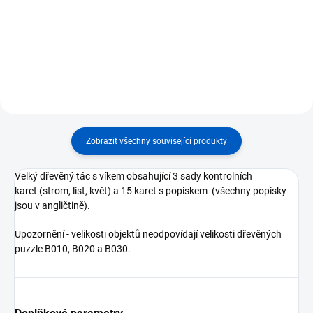
poznávání stavby listu ⭐ Dítě
poznávání stavby stromu ⭐ Dítě
vyjímá a skládá dílky pomocí
vyjímá a skládá dílky pomocí
dřevěných úchytů ⭐ Rozvíjí
dřevěných úchytů ⭐ Rozvíjí
jemnou motoriku, zrakové
jemnou motoriku, zrakové
vnímání a koncentraci ⭐ 7...
vnímání a koncentraci ⭐ 11...
Zobrazit všechny související produkty
Velký dřevěný tác s víkem obsahující 3 sady kontrolních
karet (strom, list, květ) a 15 karet s popiskem (všechny popisky
jsou v angličtině).
Upozornění - velikosti objektů neodpovídají velikosti dřevěných
puzzle B010, B020 a B030.