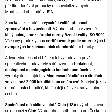
předtím dodával pomůcky do specializovaných
Montessori obchodů v USA.
Značka si zakládá na
vysoké kvalitě, přesnosti
zpracování a bezpečnosti
. Výroba probíhá v závodě,
který
splňuje mezinárodní normy řízení kvality ISO 9001
.
Všechny produkty jsou
certifikované podle amerických i
evropských bezpečnostních standardů
pro hračky.
Adena Montessori si během let vybudovala pověst
spolehlivého dodavatele s důrazem na
funkčnost,
dostupnost a pedagogickou hodnotu pomůcek
. Její
výrobky dnes najdete
v Montessori školkách a školách
ve více než 2 000 lokalitách po celém světě
, stejně jako v
domácnostech rodičů, kteří chtějí děti vést smysluplnou
cestou.
Společnost má sídlo ve státě Ohio (USA)
, výrobní závod
se nachází
v Číně
. Výhradním distributorem pro Českou a