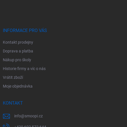
á
p
a
t
í
INFORMACE PRO VÁS
Kontakt prodejny
Doprava a platba
Nákup pro školy
Historie firmy a víc o nás
Vrátit zboží
Moje objednávka
KONTAKT
info
@
smoopi.cz