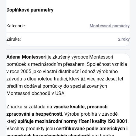
Doplňkové parametry
Kategorie
:
Montessori pomůcky
Záruka
:
2 roky
Adena Montessori
je zkušený výrobce Montessori
pomůcek s mezinárodním přesahem. Společnost vznikla
v roce 2005 jako vlastní distribuční odnož výrobního
závodu s dlouholetou tradicí, který již více než deset let
předtím dodával pomůcky do specializovaných
Montessori obchodů v USA.
Značka si zakládá na
vysoké kvalitě, přesnosti
zpracování a bezpečnosti
. Výroba probíhá v závodě,
který
splňuje mezinárodní normy řízení kvality ISO 9001
.
Všechny produkty jsou
certifikované podle amerických i
evropských bezpečnostních standardů
pro hračky.