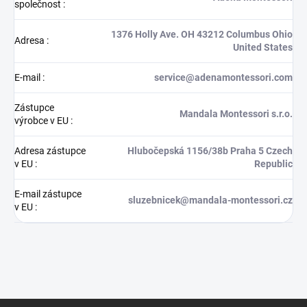
společnost
:
1376 Holly Ave. OH 43212 Columbus Ohio
Adresa
:
United States
E-mail
:
service@adenamontessori.com
Zástupce
Mandala Montessori s.r.o.
výrobce v EU
:
Adresa zástupce
Hlubočepská 1156/38b Praha 5 Czech
v EU
:
Republic
E-mail zástupce
sluzebnicek@mandala-montessori.cz
v EU
:
Z