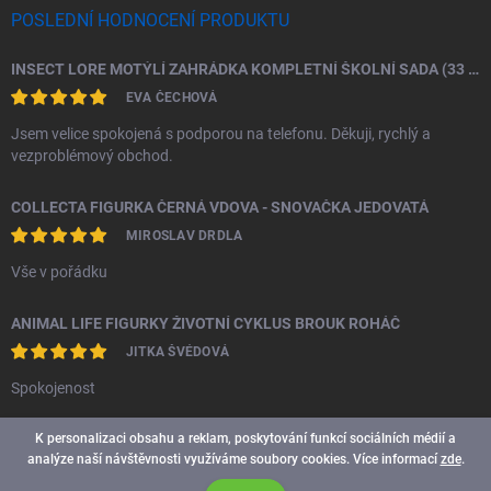
POSLEDNÍ HODNOCENÍ PRODUKTU
INSECT LORE MOTÝLÍ ZAHRÁDKA KOMPLETNÍ ŠKOLNÍ SADA (33 HOUSENEK)
EVA ČECHOVÁ
Jsem velice spokojená s podporou na telefonu. Děkuji, rychlý a
vezproblémový obchod.
COLLECTA FIGURKA ČERNÁ VDOVA - SNOVAČKA JEDOVATÁ
MIROSLAV DRDLA
Vše v pořádku
ANIMAL LIFE FIGURKY ŽIVOTNÍ CYKLUS BROUK ROHÁČ
JITKA ŠVÉDOVÁ
Spokojenost
K personalizaci obsahu a reklam, poskytování funkcí sociálních médií a
analýze naší návštěvnosti využíváme soubory cookies. Více informací
zde
.