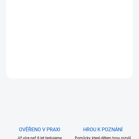
cena:
DORUČÍME DO:
11.8.2026
MOŽNOSTI
DORUČENÍ
−
+
Přidat do košíku
DETAILNÍ INFORMACE
ZEPTAT SE
OVĚŘENO V PRAXI
HROU K POZNÁNÍ
Již více než 8 let testujeme
Pomůcky, které dětem hrou rozvíjí