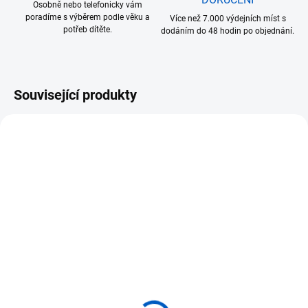
Osobně nebo telefonicky vám
poradíme s výběrem podle věku a
Více než 7.000 výdejních míst s
potřeb dítěte.
dodáním do 48 hodin po objednání.
Související produkty
SKLADEM
SKLADEM
(2 KS)
(1 KS)
ADENA MONTESSORI
ADENA MONTESSORI