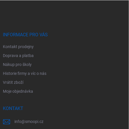
Z
á
p
a
t
í
INFORMACE PRO VÁS
Kontakt prodejny
Doprava a platba
Nákup pro školy
Historie firmy a víc o nás
Vrátit zboží
Moje objednávka
KONTAKT
info
@
smoopi.cz