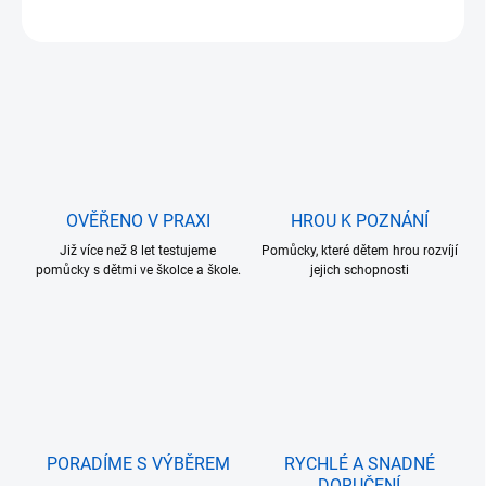
ZEPTAT SE
OVĚŘENO V PRAXI
HROU K POZNÁNÍ
Již více než 8 let testujeme
Pomůcky, které dětem hrou rozvíjí
pomůcky s dětmi ve školce a škole.
jejich schopnosti
PORADÍME S VÝBĚREM
RYCHLÉ A SNADNÉ
DORUČENÍ