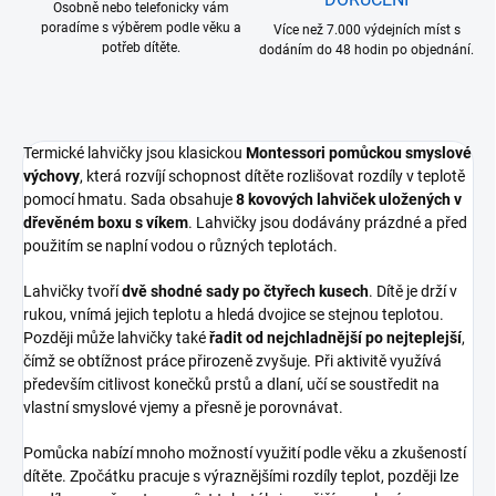
Osobně nebo telefonicky vám
poradíme s výběrem podle věku a
Více než 7.000 výdejních míst s
potřeb dítěte.
dodáním do 48 hodin po objednání.
Termické lahvičky jsou klasickou
Montessori pomůckou smyslové
výchovy
, která rozvíjí schopnost dítěte rozlišovat rozdíly v teplotě
pomocí hmatu. Sada obsahuje
8 kovových lahviček uložených v
dřevěném boxu s víkem
. Lahvičky jsou dodávány prázdné a před
použitím se naplní vodou o různých teplotách.
Lahvičky tvoří
dvě shodné sady po čtyřech kusech
. Dítě je drží v
rukou, vnímá jejich teplotu a hledá dvojice se stejnou teplotou.
Později může lahvičky také
řadit od nejchladnější po nejteplejší
,
čímž se obtížnost práce přirozeně zvyšuje. Při aktivitě využívá
především citlivost konečků prstů a dlaní, učí se soustředit na
vlastní smyslové vjemy a přesně je porovnávat.
Pomůcka nabízí mnoho možností využití podle věku a zkušeností
dítěte. Zpočátku pracuje s výraznějšími rozdíly teplot, později lze