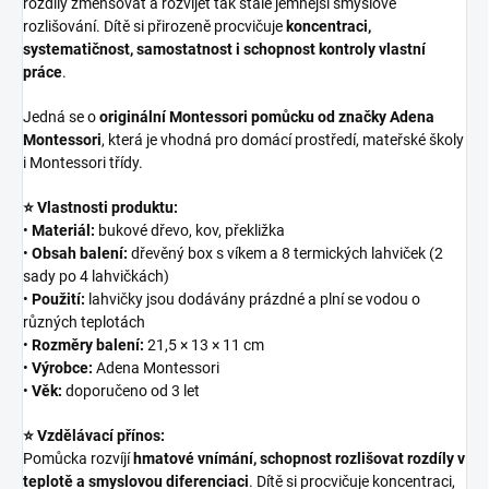
rozdíly zmenšovat a rozvíjet tak stále jemnější smyslové
rozlišování. Dítě si přirozeně procvičuje
koncentraci,
systematičnost, samostatnost i schopnost kontroly vlastní
práce
.
Jedná se o
originální Montessori pomůcku od značky Adena
Montessori
, která je vhodná pro domácí prostředí, mateřské školy
i Montessori třídy.
⭐ Vlastnosti produktu:
•
Materiál:
bukové dřevo, kov, překližka
•
Obsah balení:
dřevěný box s víkem a 8 termických lahviček (2
sady po 4 lahvičkách)
•
Použití:
lahvičky jsou dodávány prázdné a plní se vodou o
různých teplotách
•
Rozměry balení:
21,5 × 13 × 11 cm
•
Výrobce:
Adena Montessori
•
Věk:
doporučeno od 3 let
⭐ Vzdělávací přínos:
Pomůcka rozvíjí
hmatové vnímání, schopnost rozlišovat rozdíly v
teplotě a smyslovou diferenciaci
. Dítě si procvičuje koncentraci,