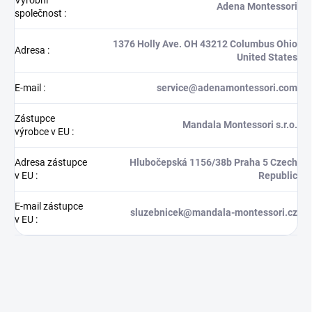
Výrobní
Adena Montessori
společnost
:
1376 Holly Ave. OH 43212 Columbus Ohio
Adresa
:
United States
E-mail
:
service@adenamontessori.com
Zástupce
Mandala Montessori s.r.o.
výrobce v EU
:
Adresa zástupce
Hlubočepská 1156/38b Praha 5 Czech
v EU
:
Republic
E-mail zástupce
sluzebnicek@mandala-montessori.cz
v EU
: