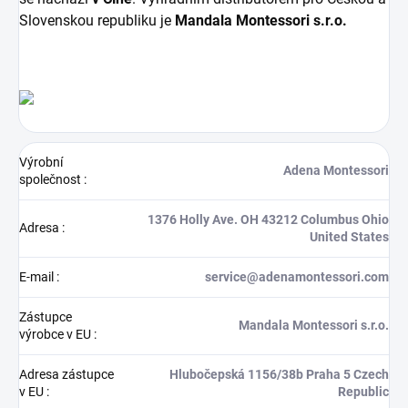
Slovenskou republiku je
Mandala Montessori s.r.o.
Výrobní
Adena Montessori
společnost
:
1376 Holly Ave. OH 43212 Columbus Ohio
Adresa
:
United States
E-mail
:
service@adenamontessori.com
Zástupce
Mandala Montessori s.r.o.
výrobce v EU
:
Adresa zástupce
Hlubočepská 1156/38b Praha 5 Czech
v EU
:
Republic