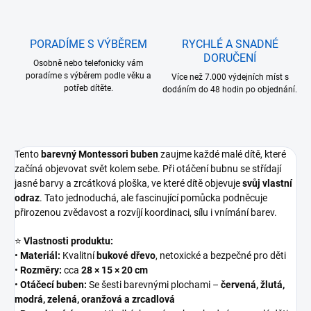
PORADÍME S VÝBĚREM
RYCHLÉ A SNADNÉ
DORUČENÍ
Osobně nebo telefonicky vám
poradíme s výběrem podle věku a
Více než 7.000 výdejních míst s
potřeb dítěte.
dodáním do 48 hodin po objednání.
Tento
barevný Montessori buben
zaujme každé malé dítě, které
začíná objevovat svět kolem sebe. Při otáčení bubnu se střídají
jasné barvy a zrcátková ploška, ve které dítě objevuje
svůj vlastní
odraz
. Tato jednoduchá, ale fascinující pomůcka podněcuje
přirozenou zvědavost a rozvíjí koordinaci, sílu i vnímání barev.
⭐
Vlastnosti produktu:
•
Materiál:
Kvalitní
bukové dřevo
, netoxické a bezpečné pro děti
•
Rozměry:
cca
28 × 15 × 20 cm
•
Otáčecí buben:
Se šesti barevnými plochami –
červená, žlutá,
modrá, zelená, oranžová a zrcadlová