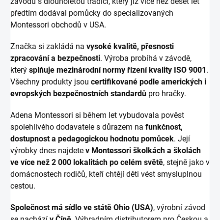
závodu s dlouholetou tradicí, který již více než deset let
předtím dodával pomůcky do specializovaných
Montessori obchodů v USA.
Značka si zakládá na
vysoké kvalitě, přesnosti
zpracování a bezpečnosti
. Výroba probíhá v závodě,
který
splňuje mezinárodní normy řízení kvality ISO 9001
.
Všechny produkty jsou
certifikované podle amerických i
evropských bezpečnostních standardů
pro hračky.
Adena Montessori si během let vybudovala pověst
spolehlivého dodavatele s důrazem na
funkčnost,
dostupnost a pedagogickou hodnotu pomůcek
. Její
výrobky dnes najdete
v Montessori školkách a školách
ve více než 2 000 lokalitách po celém světě
, stejně jako v
domácnostech rodičů, kteří chtějí děti vést smysluplnou
cestou.
Společnost má sídlo ve státě Ohio (USA)
, výrobní závod
se nachází
v Číně
. Výhradním distributorem pro Českou a