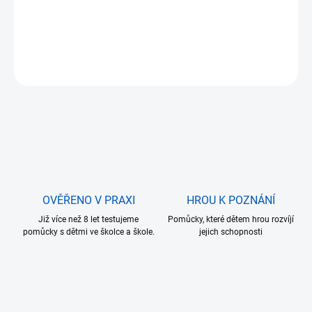
⭐ Skvělé pro
domácí použití
,
jesle
,
školky
i Montessori koutky
DETAILNÍ INFORMACE
ZEPTAT SE
OVĚŘENO V PRAXI
HROU K POZNÁNÍ
Již více než 8 let testujeme
Pomůcky, které dětem hrou rozvíjí
pomůcky s dětmi ve školce a škole.
jejich schopnosti