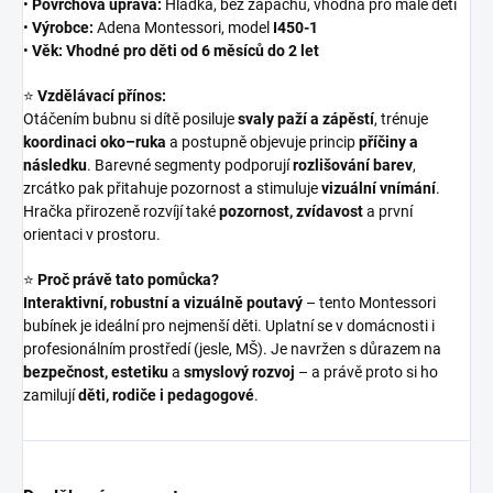
•
Povrchová úprava:
Hladká, bez zápachu, vhodná pro malé děti
•
Výrobce:
Adena Montessori, model
I450‑1
•
Věk:
Vhodné pro děti od 6 měsíců do 2 let
⭐
Vzdělávací přínos:
Otáčením bubnu si dítě posiluje
svaly paží a zápěstí
, trénuje
koordinaci oko–ruka
a postupně objevuje princip
příčiny a
následku
. Barevné segmenty podporují
rozlišování barev
,
zrcátko pak přitahuje pozornost a stimuluje
vizuální vnímání
.
Hračka přirozeně rozvíjí také
pozornost, zvídavost
a první
orientaci v prostoru.
⭐
Proč právě tato pomůcka?
Interaktivní, robustní a vizuálně poutavý
– tento Montessori
bubínek je ideální pro nejmenší děti. Uplatní se v domácnosti i
profesionálním prostředí (jesle, MŠ). Je navržen s důrazem na
bezpečnost, estetiku
a
smyslový rozvoj
– a právě proto si ho
zamilují
děti, rodiče i pedagogové
.