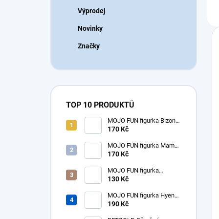
Výprodej
Novinky
Značky
TOP 10 PRODUKTŮ
MOJO FUN figurka Bizon
americký samice
170 Kč
MOJO FUN figurka Mamut
mládě
170 Kč
MOJO FUN figurka
dinosaurus Tyrannosaurus
130 Kč
Rex mládě
MOJO FUN figurka Hyena
prehistorická - Hyaenodon
190 Kč
Gigas