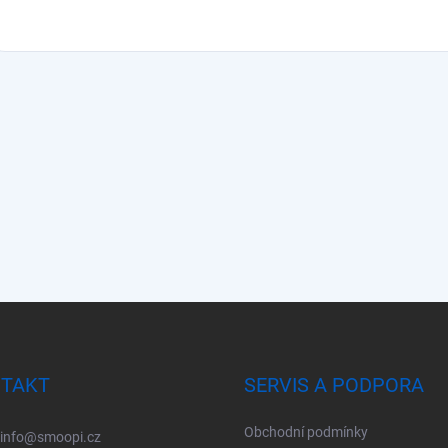
TAKT
SERVIS A PODPORA
Obchodní podmínky
info
@
smoopi.cz