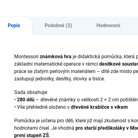
15 mřížek pro práci
ro
(jednotky, desítky,
s čísly a výpočty ⭐
dř
stovky, tisíce) ⭐
Pomáhá dětem
Po
Pomáhá dítěti
upevnit desítkovou
pro
Popis
Podobné (2)
Hodnocení
orientovat se v...
strukturu a výpočty
odč
s celými...
děl
Montessori
známková hra
je didaktická pomůcka, která 
základní matematické operace v rámci
desítkové sousta
práce se zlatým perlovým materiálem – dítě zde místo p
zastupují jednotky, desítky, stovky a tisíce.
Sada obsahuje:
•
280 dílů
– dřevěné známky o velikosti 2 × 2 cm potištěné 
• Vše přehledně uloženo v
dřevěné krabičce s víkem
Pomůcka je určena pro děti, které již mají zkušenost s kon
hodnotami čísel. Je vhodná
pro starší předškoláky v Mo
první stupeň ZŠ
.