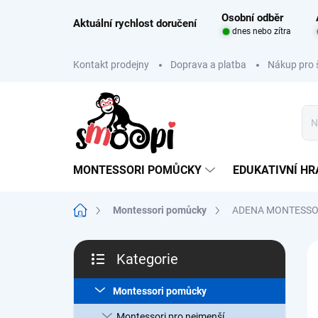
Přejít
Osobní odběr
na
Aktuální rychlost doručení
dnes nebo zítra
obsah
Kontakt prodejny
Doprava a platba
Nákup pro 
MONTESSORI POMŮCKY
EDUKATIVNÍ H
Domů
Montessori pomůcky
ADENA MONTESSOR
P
Kategorie
o
Přeskočit
s
kategorie
t
Montessori pomůcky
r
Montessori pro nejmenší