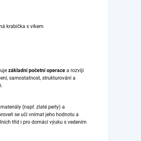
ěná krabička s víkem
čuje
základní početní operace
a rozvíjí
ení, samostatnost, strukturování a
i.
teriály (např. zlaté perly) a
zároveň se učí vnímat jeho hodnotu a
ních tříd i pro domácí výuku s vedením