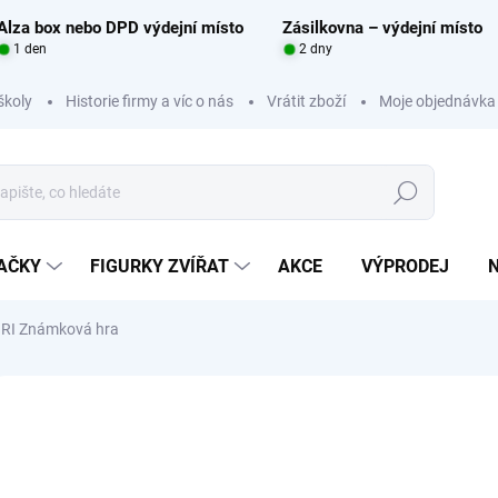
Alza box nebo DPD výdejní místo
Zásilkovna – výdejní místo
1 den
2 dny
školy
Historie firmy a víc o nás
Vrátit zboží
Moje objednávka
Hledat
RAČKY
FIGURKY ZVÍŘAT
AKCE
VÝPRODEJ
I Známková hra
Neohodnoceno
Podrobnosti hodnocení
ZNAČKA:
ADENA MON
1 
Měrná
DELŠ
cena: