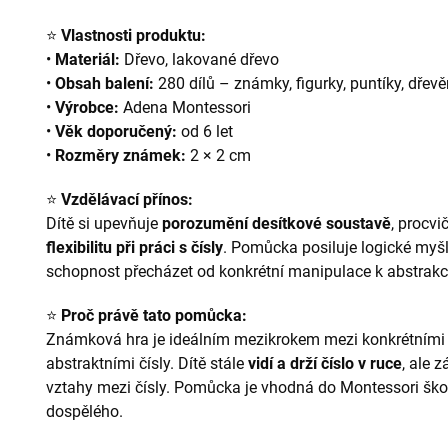
⭐
Vlastnosti produktu:
•
Materiál:
Dřevo, lakované dřevo
•
Obsah balení:
280 dílů – známky, figurky, puntíky, dřev
•
Výrobce:
Adena Montessori
•
Věk doporučený:
od 6 let
•
Rozměry známek:
2 × 2 cm
⭐
Vzdělávací přínos:
Dítě si upevňuje
porozumění desítkové soustavě
, procvi
flexibilitu při práci s čísly
. Pomůcka posiluje logické myšl
schopnost přecházet od konkrétní manipulace k abstrakc
⭐
Proč právě tato pomůcka:
Známková hra je ideálním mezikrokem mezi konkrétními ma
abstraktními čísly. Dítě stále
vidí a drží číslo v ruce
, ale 
vztahy mezi čísly. Pomůcka je vhodná do Montessori škol
dospělého.