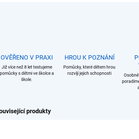
OVĚŘENO V PRAXI
HROU K POZNÁNÍ
P
Již více než 8 let testujeme
Pomůcky, které dětem hrou
pomůcky s dětmi ve školce a
rozvíjí jejich schopnosti
Osobně 
škole.
poradíme
ouvisející produkty
C062
C061