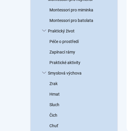
a
n
Montessori pro miminka
n
Montessori pro batolata
í
p
Praktický život
a
n
Péče o prostředí
e
Zapínací rámy
l
Praktické aktivity
Smyslová výchova
Zrak
Hmat
Sluch
Čich
Chuť