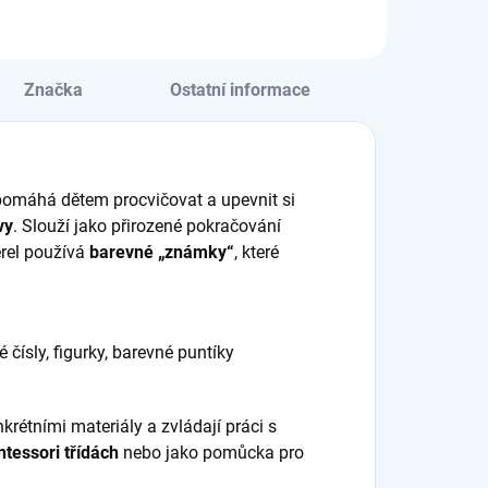
zdělovače a
příkladů na stránce
evěnou krabičku ⭐
⭐ Umožňuje
dporuje
procvičovat sčítání,
cvičování sčítání,
odčítání, násobení a
Značka
Ostatní informace
ítání, násobení i
dělení ⭐ Pomáhá...
ení ⭐ Dětem...
pomáhá dětem procvičovat a upevnit si
vy
. Slouží jako přirozené pokračování
erel používá
barevné „známky“
, které
čísly, figurky, barevné puntíky
krétními materiály a zvládají práci s
ntessori třídách
nebo jako pomůcka pro