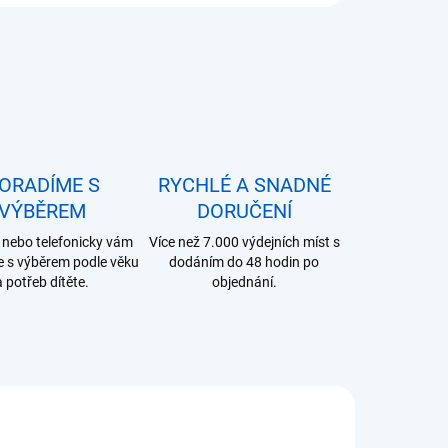
ORADÍME S
RYCHLÉ A SNADNÉ
VÝBĚREM
DORUČENÍ
nebo telefonicky vám
Více než 7.000 výdejních míst s
 s výběrem podle věku
dodáním do 48 hodin po
a potřeb dítěte.
objednání.
NI060101
NI558300