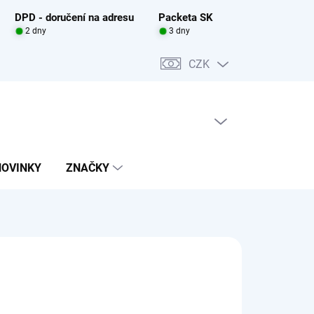
DPD - doručení na adresu
Packeta SK
2 dny
3 dny
CZK
PRÁZDNÝ KOŠÍK
NÁKUPNÍ
KOŠÍK
NOVINKY
ZNAČKY
TESSORI
290 Kč
Í DODACÍ LHŮTA