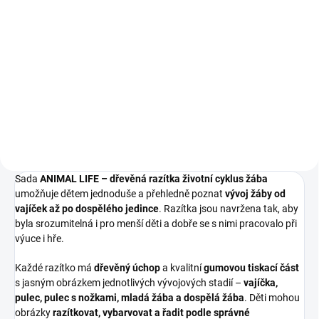
Do košíku
Do košíku
Dřevěná krabička z topolové
⭐ Sada – Životní cyklus žáby
překližky pro uložení vývojového
ANIMAL LIFE (figurky + dřevěná
cyklu. Rozměry: 12 x 12 x 5,6cm.
razítka) ⭐ Spojení realistických
Neobsahuje modely životního
figurek životního cyklu žáby
cyklu!! Vyrobeno v České
(FAS033044) a dřevěných razítek
republice.
životního cyklu žáby...
Sada
ANIMAL LIFE – dřevěná razítka životní cyklus žába
umožňuje dětem jednoduše a přehledně poznat
vývoj žáby od
vajíček až po dospělého jedince
. Razítka jsou navržena tak, aby
byla srozumitelná i pro menší děti a dobře se s nimi pracovalo při
výuce i hře.
Každé razítko má
dřevěný úchop
a kvalitní
gumovou tiskací část
s jasným obrázkem jednotlivých vývojových stadií –
vajíčka,
pulec, pulec s nožkami, mladá žába a dospělá žába
. Děti mohou
obrázky
razítkovat, vybarvovat a řadit podle správné