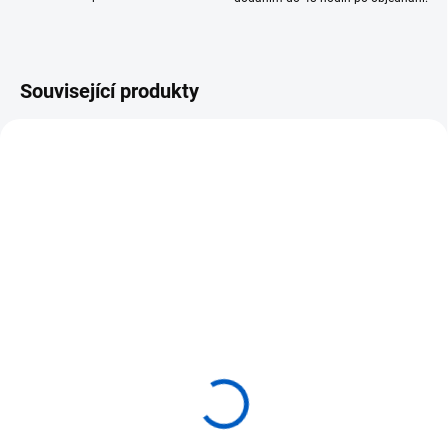
Související produkty
SKLADEM
SKLADEM
(2 KS)
(>5 KS)
Krabička na životní
Sada Životní cyklus
cyklus - Žába
ŽÁBA
360 Kč
485 Kč