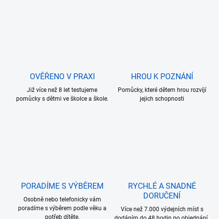
OVĚŘENO V PRAXI
HROU K POZNÁNÍ
Již více než 8 let testujeme
Pomůcky, které dětem hrou rozvíjí
pomůcky s dětmi ve školce a škole.
jejich schopnosti
PORADÍME S VÝBĚREM
RYCHLÉ A SNADNÉ
DORUČENÍ
Osobně nebo telefonicky vám
poradíme s výběrem podle věku a
Více než 7.000 výdejních míst s
potřeb dítěte.
dodáním do 48 hodin po objednání.