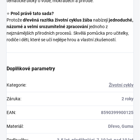
tematické bloky o vodě, mokřadech a přírodě.
⭐
Proč právě tato sada?
Protože
dřevěná razítka životní cyklus žába
nabízejí
jednoduché,
názorné a velmi srozumitelné zpracování
jednoho z
nejznámějších přírodních procesů. Skvělá pomůcka pro učitelky,
rodiče i děti, které se učí nejlépe hrou a vlastní zkušeností.
Doplňkové parametry
Kategorie
:
Životní cykly
Záruka
:
2 roky
EAN
:
8590399900125
Materiál
:
Dřevo, Guma