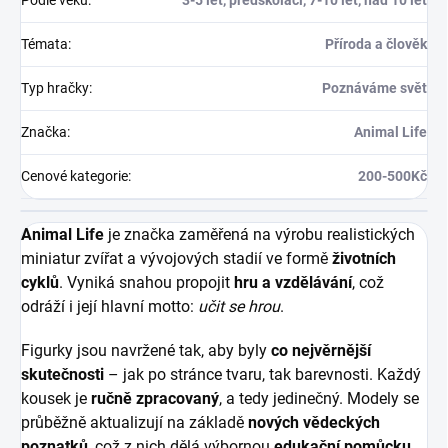
Podle věku
:
3-5 let, předškoláci, 7-10 let, nad 10 let
Témata
:
Příroda a člověk
Typ hračky
:
Poznáváme svět
Značka
:
Animal Life
Cenové kategorie
:
200-500Kč
Animal Life
je značka zaměřená na výrobu realistických
miniatur zvířat a vývojových stadií ve formě
životních
cyklů
. Vyniká snahou propojit
hru a vzdělávání
, což
odráží i její hlavní motto:
učit se hrou
.
Figurky jsou navržené tak, aby byly
co nejvěrnější
skutečnosti
– jak po stránce tvaru, tak barevnosti. Každý
kousek je
ručně zpracovaný
, a tedy jedinečný. Modely se
průběžně aktualizují na základě
nových vědeckých
poznatků
, což z nich dělá výbornou
edukační pomůcku