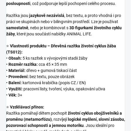
posloupnosti
, což podporuje lepší pochopení celého procesu.
Razítka jsou
jazykově nezávislá
, bez textu, a proto vhodná i pro
práci ve skupinách nebo v bilingvním prostředí. Lze je používat
samostatně
, nebo je kombinovat s
3D figurkami životního cyklu
žáby
, které jsou součástí nabídky ANIMAL LIFE.
⭐
Vlastnosti produktu – Dřevěná razítka životní cyklus žába
(TS012):
•
Obsah:
5 ks razítek s vývojovými stadii žáby
•
Rozměr razítka:
cca 45 × 35 mm
•
Materiál:
dřevo + gumová tiskací část
•
Provedení:
bez textu, pouze obrázek
•
Balení:
kartonová krabička (popis CZ / EN)
•
Využití:
pracovní listy, tvoření, výuka, opakování učiva
•
Věk:
3+
⭐
Vzdělávací přínos:
Razítka pomáhají dětem pochopit
životní cyklus obojživelníků a
proměnu (metamorfózu)
, rozvíjejí
logické myšlení, slovní zásobu,
pozorovací schopnosti a jemnou motoriku
. Jsou ideální pro