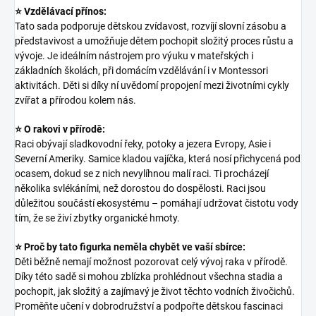
⭐ Vzdělávací přínos:
Tato sada podporuje dětskou zvídavost, rozvíjí slovní zásobu a
představivost a umožňuje dětem pochopit složitý proces růstu a
vývoje. Je ideálním nástrojem pro výuku v mateřských i
základních školách, při domácím vzdělávání i v Montessori
aktivitách. Děti si díky ní uvědomí propojení mezi životními cykly
zvířat a přírodou kolem nás.
⭐ O rakovi v přírodě:
Raci obývají sladkovodní řeky, potoky a jezera Evropy, Asie i
Severní Ameriky. Samice kladou vajíčka, která nosí přichycená pod
ocasem, dokud se z nich nevylíhnou malí raci. Ti procházejí
několika svlékáními, než dorostou do dospělosti. Raci jsou
důležitou součástí ekosystému – pomáhají udržovat čistotu vody
tím, že se živí zbytky organické hmoty.
⭐ Proč by tato figurka neměla chybět ve vaší sbírce:
Děti běžně nemají možnost pozorovat celý vývoj raka v přírodě.
Díky této sadě si mohou zblízka prohlédnout všechna stadia a
pochopit, jak složitý a zajímavý je život těchto vodních živočichů.
Proměňte učení v dobrodružství a podpořte dětskou fascinaci