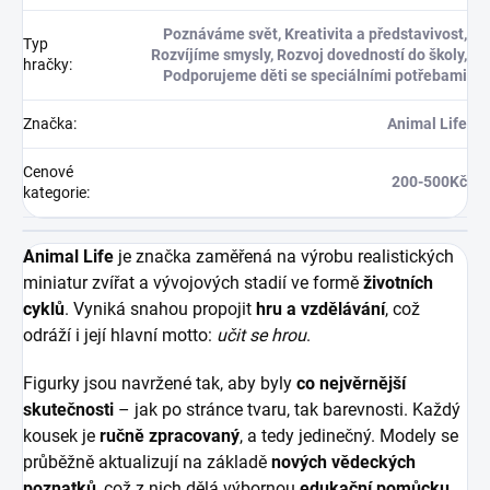
Poznáváme svět, Kreativita a představivost,
Typ
Rozvíjíme smysly, Rozvoj dovedností do školy,
hračky
:
Podporujeme děti se speciálními potřebami
Značka
:
Animal Life
Cenové
200-500Kč
kategorie
:
Animal Life
je značka zaměřená na výrobu realistických
miniatur zvířat a vývojových stadií ve formě
životních
cyklů
. Vyniká snahou propojit
hru a vzdělávání
, což
odráží i její hlavní motto:
učit se hrou
.
Figurky jsou navržené tak, aby byly
co nejvěrnější
skutečnosti
– jak po stránce tvaru, tak barevnosti. Každý
kousek je
ručně zpracovaný
, a tedy jedinečný. Modely se
průběžně aktualizují na základě
nových vědeckých
poznatků
, což z nich dělá výbornou
edukační pomůcku