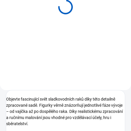
ANIMAL LIFE figurky
životní cyklus Štíra
279 Kč
Do košíku
⭐Realistická figurka životního
cyklu štíra ⭐Velikost figurky štíra
cca 8 × 4 cm ⭐Detailní ruční
malba a anatomicky věrné
zpracování ⭐Podporuje
poznávání přírody a rozvoj
dětské...
Objevte fascinující svět sladkovodních raků díky této detailně
zpracované sadě. Figurky věrně znázorňují jednotlivé fáze vývoje
– od vajíčka až po dospělého raka. Díky realistickému zpracování
a ručnímu malování jsou vhodné pro vzdělávací účely, hru i
sběratelství.