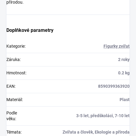
přírodou.
Doplňkové parametry
Kategorie
:
Figurky zvířat
Záruka
:
2 roky
Hmotnost
:
0.2 kg
EAN
:
8590399363920
Materiál
:
Plast
Podle
3-5 let, předškoláci, 7-10 let
věku
:
Témata
:
Zvířata a člověk, Ekologie a příroda