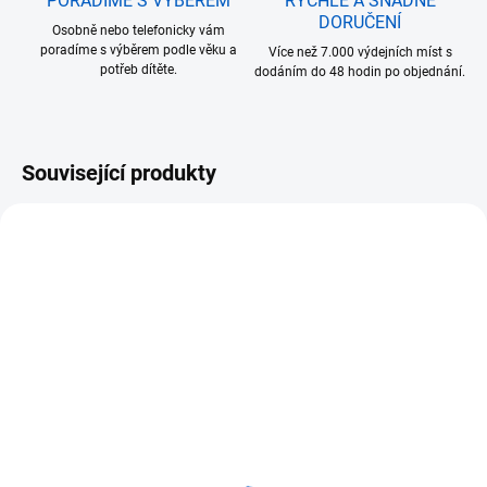
PORADÍME S VÝBĚREM
RYCHLÉ A SNADNÉ
DORUČENÍ
Osobně nebo telefonicky vám
poradíme s výběrem podle věku a
Více než 7.000 výdejních míst s
potřeb dítěte.
dodáním do 48 hodin po objednání.
Související produkty
SKLADEM
(>5 KS)