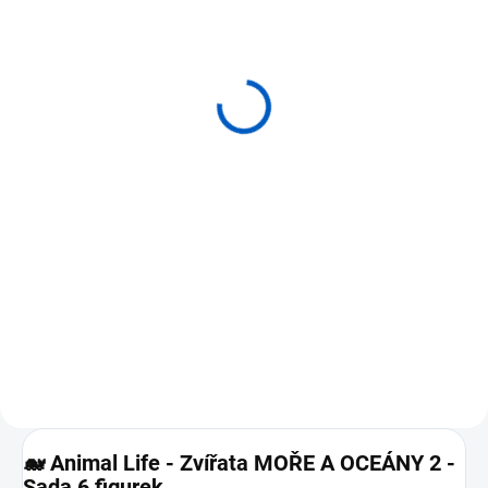
SKLADEM
SKLADEM
(>5 KS)
(>5 KS)
COLLECTA figurky
Animal Life - Zvířata
Zvířata moří a oceánů 1
MOŘE A OCEÁN 1 - Sada
v tubě
6 figurek
340 Kč
169 Kč
Do košíku
Do košíku
⭐ Sada 10 realistických figurek
⭐ Krátký popis ⭐Sada 6
mořských živočichů v
realistických figurek mořských
průhledném tubusu ⭐ Obsahuje
živočichů v průhledné tubě s
např. delfína, velrybu, rejnoka,
potiskem ⭐Velikost figurek: 5–7
žraloka kladivouna i mořského
cm ⭐Detailní ruční malba pro
koníka ⭐ Figurky jsou ručně...
autentické zpracování ⭐Skvělá...
🐋
Animal Life - Zvířata MOŘE A OCEÁNY 2 -
Sada 6 figurek