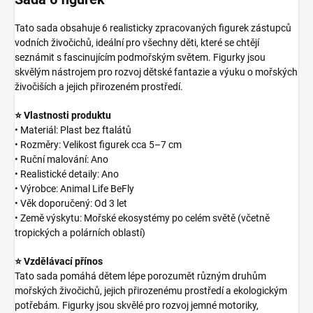
Tato sada obsahuje 6 realisticky zpracovaných figurek zástupců
vodních živočichů, ideální pro všechny děti, které se chtějí
seznámit s fascinujícím podmořským světem. Figurky jsou
skvělým nástrojem pro rozvoj dětské fantazie a výuku o mořských
živočiších a jejich přirozeném prostředí.
⭐ Vlastnosti produktu
• Materiál: Plast bez ftalátů
• Rozměry: Velikost figurek cca 5–7 cm
• Ruční malování: Ano
• Realistické detaily: Ano
• Výrobce: Animal Life BeFly
• Věk doporučený: Od 3 let
• Země výskytu: Mořské ekosystémy po celém světě (včetně
tropických a polárních oblastí)
⭐ Vzdělávací přínos
Tato sada pomáhá dětem lépe porozumět různým druhům
mořských živočichů, jejich přirozenému prostředí a ekologickým
potřebám. Figurky jsou skvělé pro rozvoj jemné motoriky,