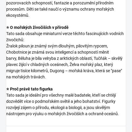
pozorovacích schopností, fantazie a porozumění přírodním
procesům. Děti se také naučí o významu ochrany mořských
ekosystémů.
⭐ O mořských živočiších v přírodě
Tato sada obsahuje miniaturní verze těchto fascinujících vodních
živočichů:
Žralok piloun je známý svým dlouhým, pilovitým rypcem,
Chobotnice je známá svou inteligencí a schopností měnit
barvy, Běluha je bíla velryba z arktických oblastí, Tučňák – skvělý
plavec žijící v chladných oceánech, Želva mořský plaz, který
migruje tisíce kilometrů, Dugong – mořská kráva, která se "pase"
na mořských trávách.
⭐ Proč právě tato figurka
Tato sada je ideální pro všechny malé badatele, kteří se chtějí
dozvědět více o podmořském světě a jeho bohatství. Figurky
rozvíjejí zájem o přírodu, ekologii a biologii, a jsou skvělým
nástrojem pro výuku o mořských živočiších a ochraně oceánů.