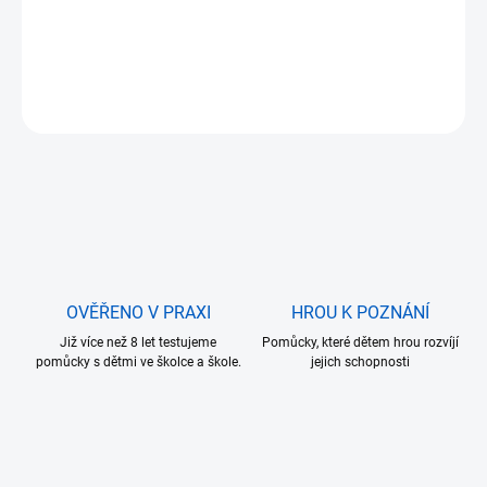
Dugong
DETAILNÍ INFORMACE
ZEPTAT SE
OVĚŘENO V PRAXI
HROU K POZNÁNÍ
Již více než 8 let testujeme
Pomůcky, které dětem hrou rozvíjí
pomůcky s dětmi ve školce a škole.
jejich schopnosti