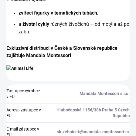
zvířecí figurky v tematických tubách
,
a
životní cykly
různých živočichů – od motýla až po
žábu.
Exkluzivní distribuci v České a Slovenské republice
zajišťuje Mandala Montessori
Zástupce výrobce
Mandala Montessori s.r.o.
v EU
:
Adresa zástupce v
Hlubočepská 1156/38b Praha 5 Czech
EU
:
Republic
E-mail zástupce v
sluzebnicek@mandala-montessori.cz
EU
: