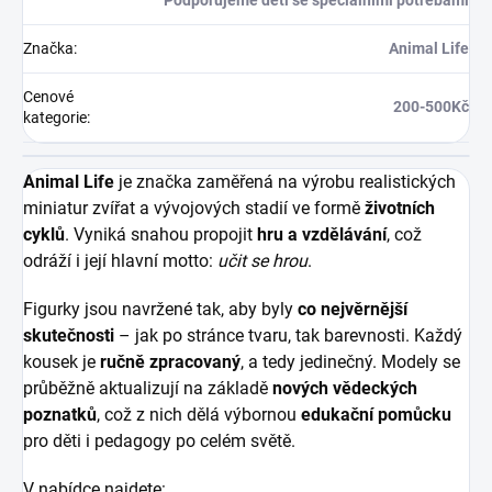
Podporujeme děti se speciálními potřebami
Značka
:
Animal Life
Cenové
200-500Kč
kategorie
:
Animal Life
je značka zaměřená na výrobu realistických
miniatur zvířat a vývojových stadií ve formě
životních
cyklů
. Vyniká snahou propojit
hru a vzdělávání
, což
odráží i její hlavní motto:
učit se hrou
.
Figurky jsou navržené tak, aby byly
co nejvěrnější
skutečnosti
– jak po stránce tvaru, tak barevnosti. Každý
kousek je
ručně zpracovaný
, a tedy jedinečný. Modely se
průběžně aktualizují na základě
nových vědeckých
poznatků
, což z nich dělá výbornou
edukační pomůcku
pro děti i pedagogy po celém světě.
V nabídce najdete: