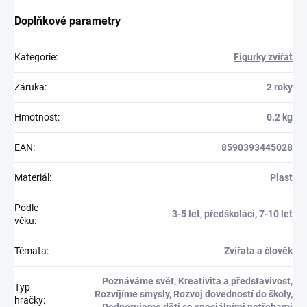
Doplňkové parametry
Kategorie
:
Figurky zvířat
Záruka
:
2 roky
Hmotnost
:
0.2 kg
EAN
:
8590393445028
Materiál
:
Plast
Podle
3-5 let, předškoláci, 7-10 let
věku
:
Témata
:
Zvířata a člověk
Poznáváme svět, Kreativita a představivost,
Typ
Rozvíjíme smysly, Rozvoj dovedností do školy,
hračky
: