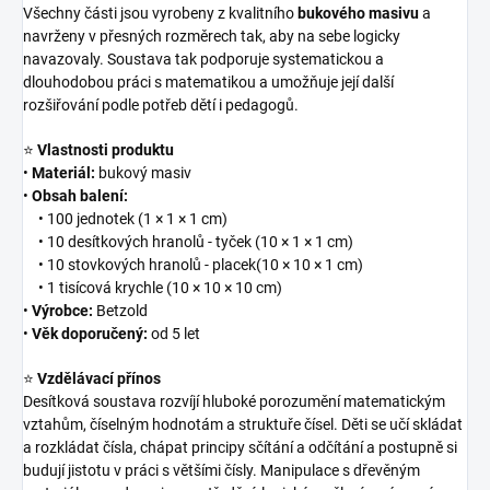
Všechny části jsou vyrobeny z kvalitního
bukového masivu
a
navrženy v přesných rozměrech tak, aby na sebe logicky
navazovaly. Soustava tak podporuje systematickou a
dlouhodobou práci s matematikou a umožňuje její další
rozšiřování podle potřeb dětí i pedagogů.
⭐
Vlastnosti produktu
•
Materiál:
bukový masiv
•
Obsah balení:
• 100 jednotek (1 × 1 × 1 cm)
• 10 desítkových hranolů - tyček (10 × 1 × 1 cm)
• 10 stovkových hranolů - placek(10 × 10 × 1 cm)
• 1 tisícová krychle (10 × 10 × 10 cm)
•
Výrobce:
Betzold
•
Věk doporučený:
od 5 let
⭐
Vzdělávací přínos
Desítková soustava rozvíjí hluboké porozumění matematickým
vztahům, číselným hodnotám a struktuře čísel. Děti se učí skládat
a rozkládat čísla, chápat principy sčítání a odčítání a postupně si
budují jistotu v práci s většími čísly. Manipulace s dřevěným