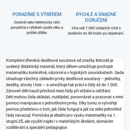
PORADÍME S VÝBĚREM
RYCHLÉ A SNADNÉ
DORUČENÍ
Osobně nebo telefonicky vám
poradíme s výběrem podle věku a
Více než 7.000 výdejních míst s
potřeb dítěte.
dodáním do 48 hodin po objednání.
Kompletní dřevěná desítková soustava od značky Betzold je
ucelený didaktický materiál, který dětem umožňuje pochopit
matematiku konkrétně, názorně a v logických souvislostech. Sada
obsahuje všechny základní prvky desítkové soustavy – jednotky,
desítky, stovky i tisíc – a umožňuje tak práci s čísly až do 1 000.
Zároveń dětí naučí přechod mezi řády při sčítání a odčítání.
Děti mohou čísla skládat, rozkládat, porovnávat a pracovat s nimi
pomocí manipulace s jednotlivými prvky. Díky tomu si vytvářejí
pevnou představu o tom, jak čísla fungují a jak na sebe jednotlivé
řády navazují. Pomůcka je ideální pro výuku matematiky na 1.
stupni ZŠ, ale využití najde i v mateřských školách, domácím
vzdělávání a speciální pedagogice.