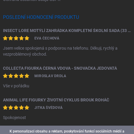
POSLEDNÍ HODNOCENÍ PRODUKTU
INSECT LORE MOTÝLÍ ZAHRÁDKA KOMPLETNÍ ŠKOLNÍ SADA (33 HOUSENEK)
EVA ČECHOVÁ
Jsem velice spokojená s podporou na telefonu. Děkuji, rychlý a
vezproblémový obchod.
COLLECTA FIGURKA ČERNÁ VDOVA - SNOVAČKA JEDOVATÁ
MIROSLAV DRDLA
Vše v pořádku
ANIMAL LIFE FIGURKY ŽIVOTNÍ CYKLUS BROUK ROHÁČ
JITKA ŠVÉDOVÁ
Spokojenost
K personalizaci obsahu a reklam, poskytování funkcí sociálních médií a