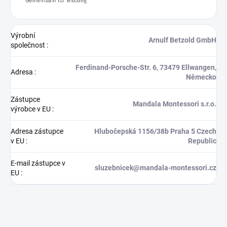
Výrobní
Arnulf Betzold GmbH
společnost
:
Ferdinand-Porsche-Str. 6, 73479 Ellwangen,
Adresa
:
Německo
Zástupce
Mandala Montessori s.r.o.
výrobce v EU
:
Adresa zástupce
Hlubočepská 1156/38b Praha 5 Czech
v EU
:
Republic
E-mail zástupce v
sluzebnicek@mandala-montessori.cz
EU
: