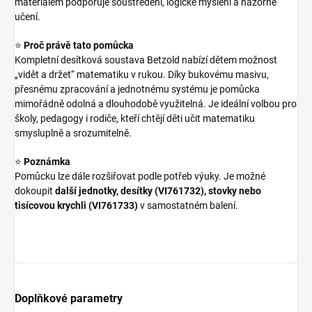
materiálem podporuje soustředění, logické myšlení a názorné
učení.
⭐
Proč právě tato pomůcka
Kompletní desítková soustava Betzold nabízí dětem možnost
„vidět a držet“ matematiku v rukou. Díky bukovému masivu,
přesnému zpracování a jednotnému systému je pomůcka
mimořádně odolná a dlouhodobě využitelná. Je ideální volbou pro
školy, pedagogy i rodiče, kteří chtějí děti učit matematiku
smysluplně a srozumitelně.
⭐
Poznámka
Pomůcku lze dále rozšiřovat podle potřeb výuky. Je možné
dokoupit
další jednotky, desítky (VI761732), stovky nebo
tisícovou krychli (VI761733)
v samostatném balení.
Doplňkové parametry