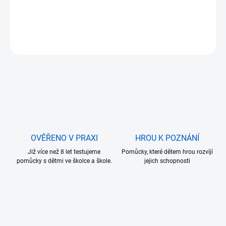
⭐ Doporučeno pro děti od 5 let.
DETAILNÍ INFORMACE
ZEPTAT SE
OVĚŘENO V PRAXI
HROU K POZNÁNÍ
Již více než 8 let testujeme
Pomůcky, které dětem hrou rozvíjí
pomůcky s dětmi ve školce a škole.
jejich schopnosti