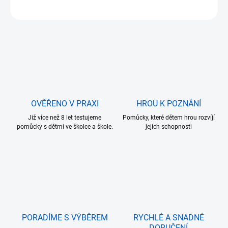
ZEPTAT SE
OVĚŘENO V PRAXI
HROU K POZNÁNÍ
Již více než 8 let testujeme
Pomůcky, které dětem hrou rozvíjí
pomůcky s dětmi ve školce a škole.
jejich schopnosti
PORADÍME S VÝBĚREM
RYCHLÉ A SNADNÉ
DORUČENÍ