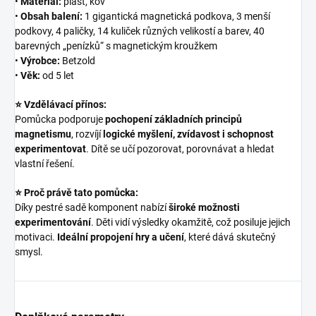
•
Materiál:
plast, kov
•
Obsah balení:
1 gigantická magnetická podkova, 3 menší
podkovy, 4 paličky, 14 kuliček různých velikostí a barev, 40
barevných „penízků“ s magnetickým kroužkem
•
Výrobce:
Betzold
•
Věk:
od 5 let
⭐ Vzdělávací přínos:
Pomůcka podporuje
pochopení základních principů
magnetismu
, rozvíjí
logické myšlení, zvídavost i schopnost
experimentovat
. Dítě se učí pozorovat, porovnávat a hledat
vlastní řešení.
⭐ Proč právě tato pomůcka:
Díky pestré sadě komponent nabízí
široké možnosti
experimentování
. Děti vidí výsledky okamžitě, což posiluje jejich
motivaci.
Ideální propojení hry a učení
, které dává skutečný
smysl.