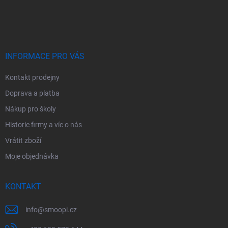
Z
á
p
a
t
í
INFORMACE PRO VÁS
Kontakt prodejny
Doprava a platba
Nákup pro školy
Historie firmy a víc o nás
Vrátit zboží
Moje objednávka
KONTAKT
info
@
smoopi.cz