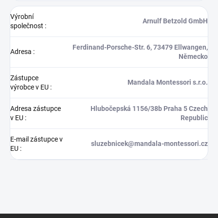
Výrobní
Arnulf Betzold GmbH
společnost
:
Ferdinand-Porsche-Str. 6, 73479 Ellwangen,
Adresa
:
Německo
Zástupce
Mandala Montessori s.r.o.
výrobce v EU
:
Adresa zástupce
Hlubočepská 1156/38b Praha 5 Czech
v EU
:
Republic
E-mail zástupce v
sluzebnicek@mandala-montessori.cz
EU
: