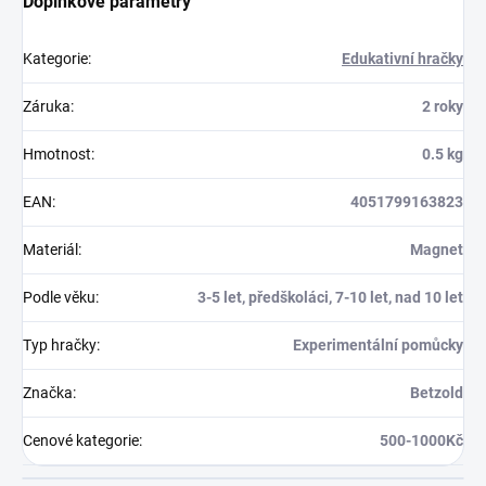
Doplňkové parametry
Kategorie
:
Edukativní hračky
Záruka
:
2 roky
Hmotnost
:
0.5 kg
EAN
:
4051799163823
Materiál
:
Magnet
Podle věku
:
3-5 let, předškoláci, 7-10 let, nad 10 let
Typ hračky
:
Experimentální pomůcky
Značka
:
Betzold
Cenové kategorie
:
500-1000Kč