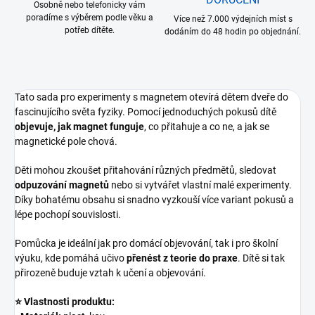
Osobně nebo telefonicky vám
poradíme s výběrem podle věku a
Více než 7.000 výdejních míst s
potřeb dítěte.
dodáním do 48 hodin po objednání.
Tato sada pro experimenty s magnetem otevírá dětem dveře do
fascinujícího světa fyziky. Pomocí jednoduchých pokusů dítě
objevuje, jak magnet funguje
, co přitahuje a co ne, a jak se
magnetické pole chová.
Děti mohou zkoušet přitahování různých předmětů, sledovat
odpuzování magnetů
nebo si vytvářet vlastní malé experimenty.
Díky bohatému obsahu si snadno vyzkouší více variant pokusů a
lépe pochopí souvislosti.
Pomůcka je ideální jak pro domácí objevování, tak i pro školní
výuku, kde pomáhá učivo
přenést z teorie do praxe
. Dítě si tak
přirozeně buduje vztah k učení a objevování.
⭐ Vlastnosti produktu: