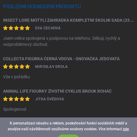
POSLEDNÍ HODNOCENÍ PRODUKTU
INSECT LORE MOTÝLÍ ZAHRÁDKA KOMPLETNÍ ŠKOLNÍ SADA (33 HOUSENEK)
EVA ČECHOVÁ
Jsem velice spokojená s podporou na telefonu. Děkuji, rychlý a
vezproblémový obchod.
COLLECTA FIGURKA ČERNÁ VDOVA - SNOVAČKA JEDOVATÁ
MIROSLAV DRDLA
Vše v pořádku
ANIMAL LIFE FIGURKY ŽIVOTNÍ CYKLUS BROUK ROHÁČ
JITKA ŠVÉDOVÁ
Spokojenost
K personalizaci obsahu a reklam, poskytování funkcí sociálních médií a
analýze naší návštěvnosti využíváme soubory cookies. Více informací
zde
.