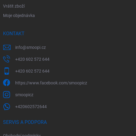
Vrátit zboží
Moje objednávka
KONTAKT
info
@
smoopi.cz
+420 602 572 644
+420 602 572 644
https://www.facebook.com/smoopicz
smoopicz
+420602572644
SERVIS A PODPORA
Obchodní podmínky