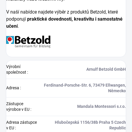
V naší nabídce najdete výběr z produktů Betzold, které
podporují
praktické dovednosti, kreativitu i samostatné
učení
.
Výrobní
Arnulf Betzold GmbH
společnost
:
Ferdinand-Porsche-Str. 6, 73479 Ellwangen,
Adresa
:
Německo
Zástupce
Mandala Montessori s.r.o.
výrobce v EU
:
Adresa zástupce
Hlubočepská 1156/38b Praha 5 Czech
v EU
:
Republic