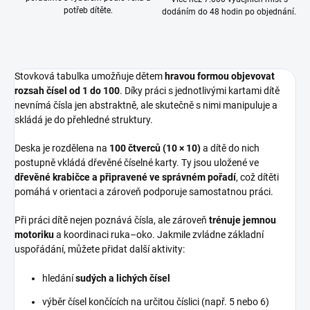
potřeb dítěte.
dodáním do 48 hodin po objednání.
Stovková tabulka umožňuje dětem
hravou formou objevovat
rozsah čísel od 1 do 100
. Díky práci s jednotlivými kartami dítě
nevnímá čísla jen abstraktně, ale skutečně s nimi manipuluje a
skládá je do přehledné struktury.
Deska je rozdělena na
100 čtverců (10 × 10)
a dítě do nich
postupně vkládá dřevěné číselné karty. Ty jsou uložené ve
dřevěné krabičce a připravené ve správném pořadí
, což dítěti
pomáhá v orientaci a zároveň podporuje samostatnou práci.
Při práci dítě nejen poznává čísla, ale zároveň
trénuje jemnou
motoriku
a koordinaci ruka–oko. Jakmile zvládne základní
uspořádání, můžete přidat další aktivity:
hledání
sudých a lichých čísel
výběr čísel končících na určitou číslici (např. 5 nebo 6)