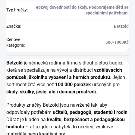
Rozvoj dovedností do školy, Podporujeme děti se
Typ hračky
:
speciálními potřebami
Značka
:
Betzold
Cenové
500-1000Kč
kategorie
:
Betzold
je německá rodinná firma s dlouholetou tradicí,
která se specializuje na vývoj a distribuci
vzdělávacích
pomůcek, školního vybavení a herních produktů
. Jejich
sortiment čítá více než
100 000 položek
určených pro
školy, školky, jesle, ale i domácí prostředí
.
Produkty značky Betzold jsou navržené tak, aby
odpovídaly potřebám
učitelů, pedagogů, studentů i rodin
.
Důraz je kladen na
kvalitu, bezpečnost a pedagogickou
hodnotu
– ať už jde o nábytek do učeben, výukové
materiály nebo kreativní hry.