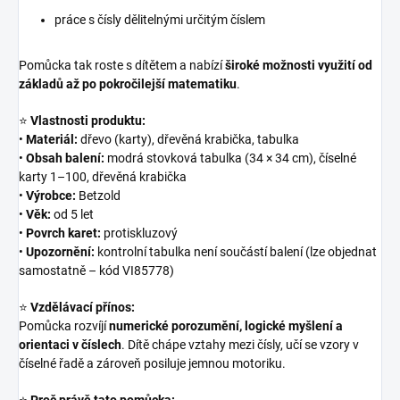
práce s čísly dělitelnými určitým číslem
Pomůcka tak roste s dítětem a nabízí
široké možnosti využití od
základů až po pokročilejší matematiku
.
⭐
Vlastnosti produktu:
•
Materiál:
dřevo (karty), dřevěná krabička, tabulka
•
Obsah balení:
modrá stovková tabulka (34 × 34 cm), číselné
karty 1–100, dřevěná krabička
•
Výrobce:
Betzold
•
Věk:
od 5 let
•
Povrch karet:
protiskluzový
•
Upozornění:
kontrolní tabulka není součástí balení (lze objednat
samostatně – kód VI85778)
⭐
Vzdělávací přínos:
Pomůcka rozvíjí
numerické porozumění, logické myšlení a
orientaci v číslech
. Dítě chápe vztahy mezi čísly, učí se vzory v
číselné řadě a zároveň posiluje jemnou motoriku.