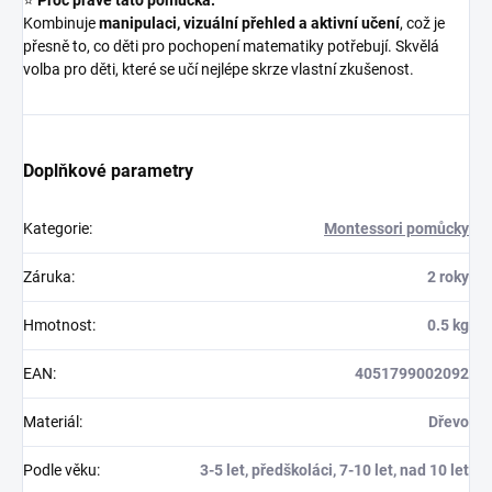
⭐
Proč právě tato pomůcka:
Kombinuje
manipulaci, vizuální přehled a aktivní učení
, což je
přesně to, co děti pro pochopení matematiky potřebují. Skvělá
volba pro děti, které se učí nejlépe skrze vlastní zkušenost.
Doplňkové parametry
Kategorie
:
Montessori pomůcky
Záruka
:
2 roky
Hmotnost
:
0.5 kg
EAN
:
4051799002092
Materiál
:
Dřevo
Podle věku
:
3-5 let, předškoláci, 7-10 let, nad 10 let