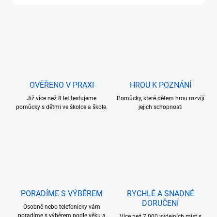
OVĚŘENO V PRAXI
HROU K POZNÁNÍ
Již více než 8 let testujeme
Pomůcky, které dětem hrou rozvíjí
pomůcky s dětmi ve školce a škole.
jejich schopnosti
PORADÍME S VÝBĚREM
RYCHLÉ A SNADNÉ
DORUČENÍ
Osobně nebo telefonicky vám
poradíme s výběrem podle věku a
Více než 7.000 výdejních míst s