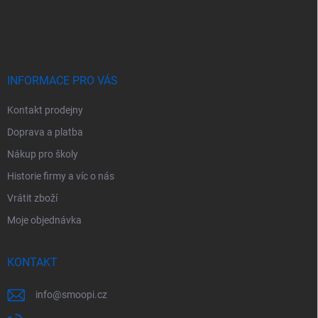
Z
á
p
a
t
í
INFORMACE PRO VÁS
Kontakt prodejny
Doprava a platba
Nákup pro školy
Historie firmy a víc o nás
Vrátit zboží
Moje objednávka
KONTAKT
info
@
smoopi.cz