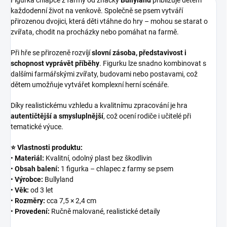
Figurka chlapce z farmy od značky
Bullyland
přibližuje dětem
každodenní život na venkově. Společně se psem vytváří
přirozenou dvojici, která děti vtáhne do hry – mohou se starat o
zvířata, chodit na procházky nebo pomáhat na farmě.
Při hře se přirozeně rozvíjí
slovní zásoba, představivost i
schopnost vyprávět příběhy
. Figurku lze snadno kombinovat s
dalšími farmářskými zvířaty, budovami nebo postavami, což
dětem umožňuje vytvářet komplexní herní scénáře.
Díky realistickému vzhledu a kvalitnímu zpracování je hra
autentičtější a smysluplnější
, což ocení rodiče i učitelé při
tematické výuce.
⭐ Vlastnosti produktu:
•
Materiál:
Kvalitní, odolný plast bez škodlivin
•
Obsah balení:
1 figurka – chlapec z farmy se psem
•
Výrobce:
Bullyland
•
Věk:
od 3 let
•
Rozměry:
cca 7,5 × 2,4 cm
•
Provedení:
Ručně malované, realistické detaily