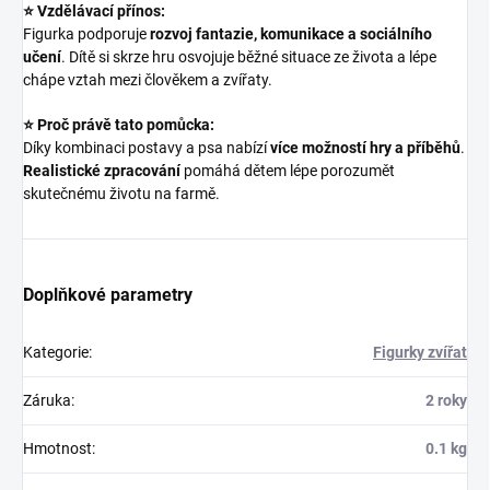
⭐ Vzdělávací přínos:
Figurka podporuje
rozvoj fantazie, komunikace a sociálního
učení
. Dítě si skrze hru osvojuje běžné situace ze života a lépe
chápe vztah mezi člověkem a zvířaty.
⭐ Proč právě tato pomůcka:
Díky kombinaci postavy a psa nabízí
více možností hry a příběhů
.
Realistické zpracování
pomáhá dětem lépe porozumět
skutečnému životu na farmě.
Doplňkové parametry
Kategorie
:
Figurky zvířat
Záruka
:
2 roky
Hmotnost
:
0.1 kg