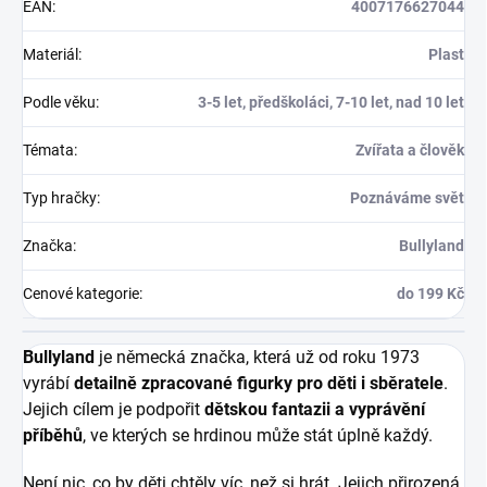
EAN
:
4007176627044
Materiál
:
Plast
Podle věku
:
3-5 let, předškoláci, 7-10 let, nad 10 let
Témata
:
Zvířata a člověk
Typ hračky
:
Poznáváme svět
Značka
:
Bullyland
Cenové kategorie
:
do 199 Kč
Bullyland
je německá značka, která už od roku 1973
vyrábí
detailně zpracované figurky pro děti i sběratele
.
Jejich cílem je podpořit
dětskou fantazii a vyprávění
příběhů
, ve kterých se hrdinou může stát úplně každý.
Není nic, co by děti chtěly víc, než si hrát. Jejich přirozená