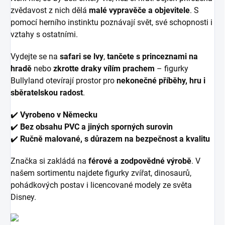
zvědavost z nich dělá
malé vypravěče a objevitele
. S
pomocí herního instinktu poznávají svět, své schopnosti i
vztahy s ostatními.
Vydejte se na
safari se lvy
,
tančete s princeznami na
hradě
nebo
zkrotte draky vílím prachem
– figurky
Bullyland otevírají prostor pro
nekonečné příběhy, hru i
sběratelskou radost
.
✔️
Vyrobeno v Německu
✔️
Bez obsahu PVC a jiných sporných surovin
✔️
Ručně malované, s důrazem na bezpečnost a kvalitu
Značka si zakládá na
férové a zodpovědné výrobě
. V
našem sortimentu najdete figurky zvířat, dinosaurů,
pohádkových postav i licencované modely ze světa
Disney.