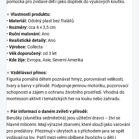
pomůcka pro zvídavé děti i jako doplněk do výukových koutků.
⭐
Vlastnosti produktu:
•
Materiál:
Odolný plast bez ftalátů
•
Rozměry:
cca 4 × 3,5 cm
•
Ruční malování:
Ano
•
Realistické detaily:
Ano
•
Výrobce:
Collecta
•
Věk doporučený:
od 3 let
•
Kde žije:
Evropa, Asie, Severní Amerika
⭐
Vzdělávací přínos:
Figurka pomáhá dětem poznávat hmyz, porovnávat velikosti,
tvary a barvy v přírodě. Podporuje jemnou motoriku, pozorovací
schopnosti a zájem o ochranu životního prostředí. Vhodná do
montessori aktivit i tematických her na louku nebo zahradu.
⭐
Pár informací o daném zvířeti v přírodě:
Berušky (slunéčka sedmitečná) jsou užiteční dravci – živí se
hlavně mšicemi. Mají výrazné zbarvení, které slouží jako varování
pro predátory. Přezimují v úkrytech a s příchodem jara se opět
vydávají na lov. Patří mezi velmi oblíbené živočichy u dětí i