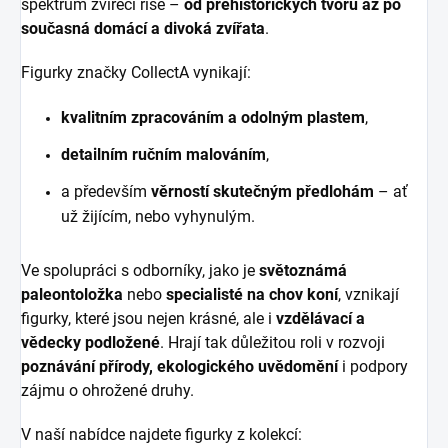
spektrum zvířecí říše –
od prehistorických tvorů až po
současná domácí a divoká zvířata
.
Figurky značky CollectA vynikají:
kvalitním zpracováním a odolným plastem
,
detailním ručním malováním
,
a především
věrností skutečným předlohám
– ať
už žijícím, nebo vyhynulým.
Ve spolupráci s odborníky, jako je
světoznámá
paleontoložka
nebo
specialisté na chov koní
, vznikají
figurky, které jsou nejen krásné, ale i
vzdělávací a
vědecky podložené
. Hrají tak důležitou roli v rozvoji
poznávání přírody, ekologického uvědomění
i podpory
zájmu o ohrožené druhy.
V naší nabídce najdete figurky z kolekcí: