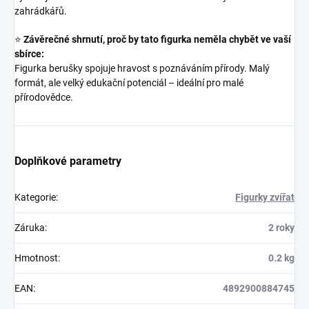
zahrádkářů.
⭐
Závěrečné shrnutí, proč by tato figurka neměla chybět ve vaší
sbírce:
Figurka berušky spojuje hravost s poznáváním přírody. Malý
formát, ale velký edukační potenciál – ideální pro malé
přírodovědce.
Doplňkové parametry
Kategorie
:
Figurky zvířat
Záruka
:
2 roky
Hmotnost
:
0.2 kg
EAN
:
4892900884745