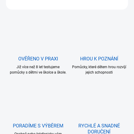
ZEPTAT SE
OVĚŘENO V PRAXI
HROU K POZNÁNÍ
Již více než 8 let testujeme
Pomůcky, které dětem hrou rozvíjí
pomůcky s dětmi ve školce a škole.
jejich schopnosti
PORADÍME S VÝBĚREM
RYCHLÉ A SNADNÉ
DORUČENÍ