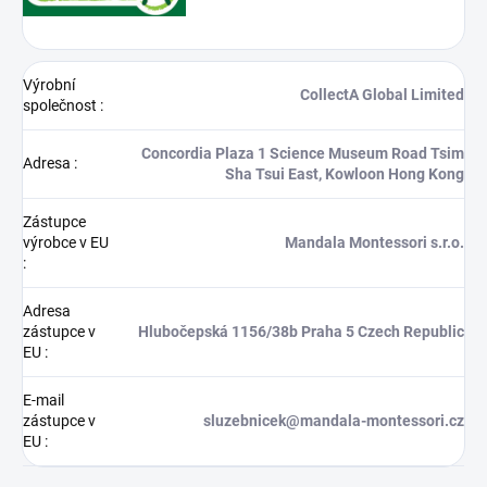
Výrobní
CollectA Global Limited
společnost
:
Concordia Plaza 1 Science Museum Road Tsim
Adresa
:
Sha Tsui East, Kowloon Hong Kong
Zástupce
výrobce v EU
Mandala Montessori s.r.o.
:
Adresa
zástupce v
Hlubočepská 1156/38b Praha 5 Czech Republic
EU
:
E-mail
zástupce v
sluzebnicek@mandala-montessori.cz
EU
: