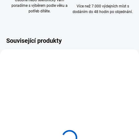
Osobně nebo telefonicky vám
poradíme s výběrem podle věku a
Více než 7.000 výdejních míst s
potřeb dítěte.
dodáním do 48 hodin po objednání.
Související produkty
SKLADEM
SKLADEM
(>5 KS)
(2 KS)
ANIMAL LIFE figurky
ADENA MONTESSORI
životní cyklus Beruška
Puzzle - beruška