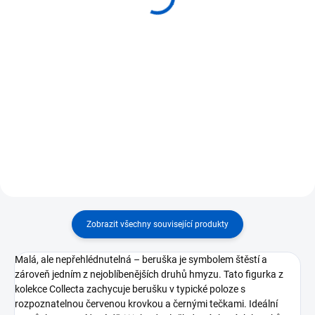
239 Kč
380 Kč
Do košíku
Do košíku
⭐Realistická figurka životního
⭐ Zoologické vkládací puzzle pro
cyklu berušky ⭐Velikost figurky
poznávání stavby berušky ⭐ Dítě
berušky cca 5,5 × 6 cm ⭐Detailní
vyjímá a skládá dílky pomocí
ruční malba pro autentické
dřevěných úchytů ⭐ Rozvíjí
zpracování ⭐Skvělá pomůcka pro
jemnou motoriku, zrakové
výuku o přírodních...
vnímání a koncentraci ⭐ 4...
Zobrazit všechny související produkty
Malá, ale nepřehlédnutelná – beruška je symbolem štěstí a
zároveň jedním z nejoblíbenějších druhů hmyzu. Tato figurka z
kolekce Collecta zachycuje berušku v typické poloze s
rozpoznatelnou červenou krovkou a černými tečkami. Ideální